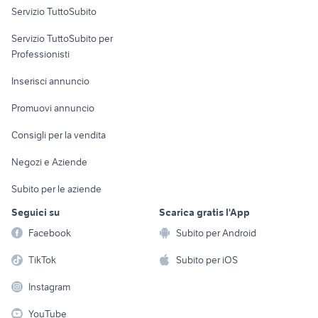
Servizio TuttoSubito
strumenti musicali Reggio Emilia
elettronica
per la casa e la
sports e hobby
midas venice
provincia
Servizio TuttoSubito per
persona
Informatica
Animali
ddj 800 usata
korg
Professionisti
Arredamento e
Console e
Accessori per
Casalinghi
Inserisci annuncio
Videogiochi
animali
Elettrodomestici
Promuovi annuncio
Audio/Video
Musica e Film
Giardino e Fai da te
Consigli per la vendita
Fotografia
Libri e Riviste
Abbigliamento e
Negozi e Aziende
Telefonia
Strumenti Musicali
Accessori
Subito per le aziende
Sports
Tutto per i bambini
Seguici su
Scarica gratis l'App
Biciclette
Facebook
Subito per Android
Collezionismo
TikTok
Subito per iOS
Instagram
YouTube