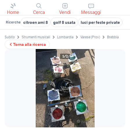
Home
Cerca
Vendi
Messaggi
citroen ami 8
golf 8 usata
luci per feste private
ce
Ricerche
Subito
Strumenti musicali
Lombardia
Varese (Prov)
Brebbia
Torna alla ricerca
1/2