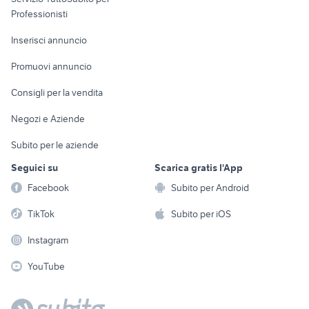
Informatica
Animali
Professionisti
Arredamento e
Console e
Accessori per
Casalinghi
Inserisci annuncio
Videogiochi
animali
Elettrodomestici
Promuovi annuncio
Audio/Video
Musica e Film
Giardino e Fai da te
Consigli per la vendita
Fotografia
Libri e Riviste
Abbigliamento e
Negozi e Aziende
Telefonia
Strumenti Musicali
Accessori
Subito per le aziende
Sports
Tutto per i bambini
Seguici su
Scarica gratis l'App
Biciclette
Facebook
Subito per Android
Collezionismo
TikTok
Subito per iOS
Instagram
YouTube