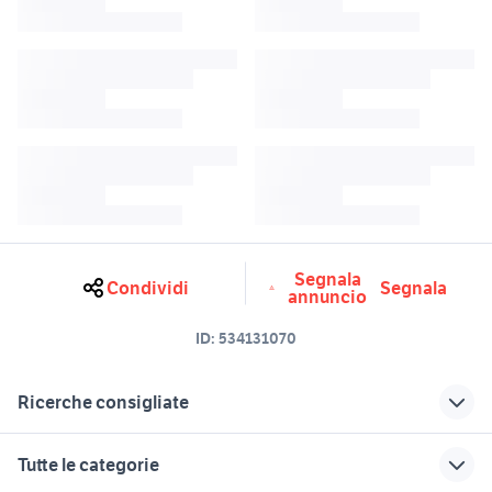
Segnala
Condividi
Segnala
annuncio
ID:
534131070
Ricerche consigliate
silent hill origins
silent hill downpour videogiochi
Tutte le categorie
silent hill ps1
seminuovo moto