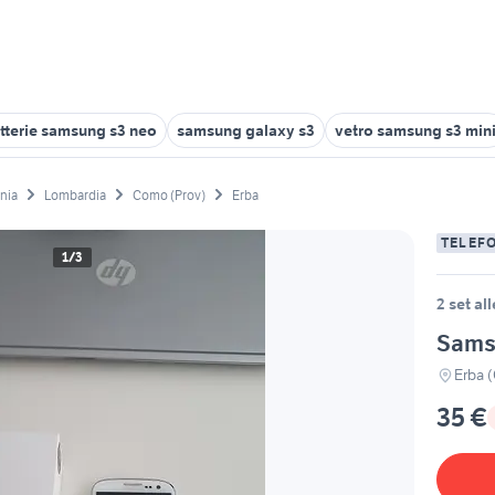
tterie samsung s3 neo
samsung galaxy s3
vetro samsung s3 min
onia
Lombardia
Como (Prov)
Erba
TELEF
1/3
2 set al
Sams
Erba 
35 €