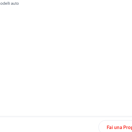
odelli auto
Fai una Pro
©
2026
Subito.it - P.IVA 05526340962