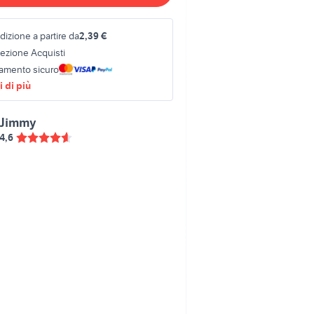
izione a partire da
2,39 €
tezione Acquisti
amento sicuro
 di più
Jimmy
4,6