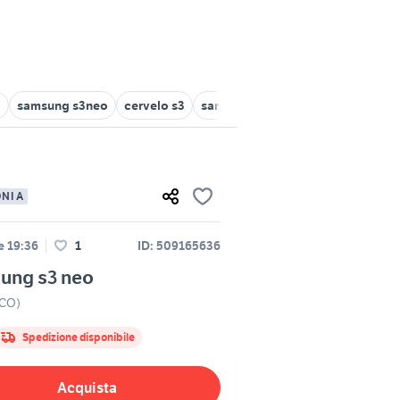
i
samsung s3neo
cervelo s3
samsung s3 usato roma
caricab
ONIA
le 19:36
1
ID: 509165636
ung s3 neo
(CO)
Spedizione disponibile
Acquista