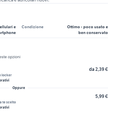
ellulari e
Condizione
Ottimo - poco usato e
rtphone
ben conservato
ueste opzioni
da 2,39 €
n locker
orativi
Oppure
5,99 €
a te scelto
orativi