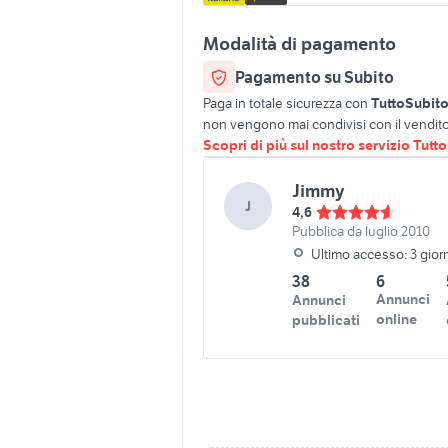
Modalità di pagamento
Pagamento su Subito
Paga in totale sicurezza con
TuttoSubit
non vengono mai condivisi con il vendito
Scopri di più sul nostro servizio Tutt
Jimmy
J
4,6
Pubblica da luglio 2010
Ultimo accesso: 3 giorn
38
6
Annunci
Annunci
online
pubblicati