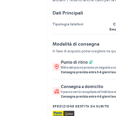
Dati Principali
Tipologia telefoni
C
Sma
Modalità di consegna
In fase di acquisto potrai scegliere tra q
Punto di ritiro
Ritiro del pacco presso un negozio o u
Consegna prevista entro
3
-
6
giorni lav
Consegna a domicilio
Il pacco verrà recapitato all'indirizzo d
Consegna prevista entro
4
-
6
giorni lav
SPEDIZIONE GESTITA DA SUBITO