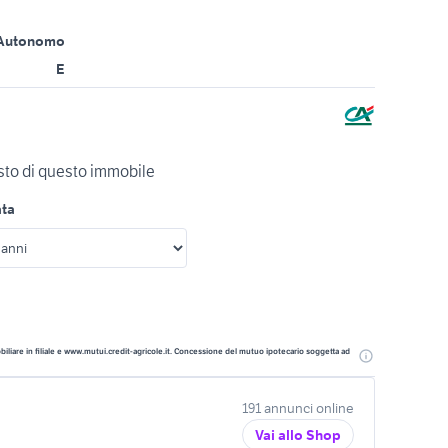
Autonomo
E
isto di questo immobile
ata
liare in filiale e www.mutui.credit-agricole.it. Concessione del mutuo ipotecario soggetta ad
191 annunci online
Vai allo Shop