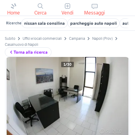
Home
Cerca
Vendi
Messaggi
nissan sala consilina
parcheggio auto napoli
auto S
Ricerche
Subito
Uffici e locali commerciali
Campania
Napoli (Prov)
Casalnuovo di Napoli
Torna alla ricerca
1/30