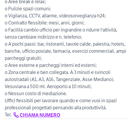
o Aree break e relax;
o Pulizie spazi comuni;
o Vigilanza, CCTV, allarme, videosorveglianza h24;
o Contratto flessibile: mesi, anni, giorni;
o Facilità cambio ufficio per ingrandire o ridurre l'attività,
senza cambiare indirizzo e n. telefono;
o A pochi passi: bar, ristoranti, tavole calde, palestra, hotels,
banche, ufficio postale, farmacia, esercizi commerciali, ampi
parcheggi gratuiti;
o Aree esterne e parcheggi interni ed esterni;
o Zona centrale e ben collegata. A 3 minuti e svincoli
autostradali (A1, A3, A16, Tangenziale, Asse Mediano).
Vesuviana a 500 mt. Aeroporto a 10 minuti;
o Nessun costo di mediazione.
Uffici flessibili per lavorare quando e come vuoi in spazi
professionali progettati pensando alla produttività.
Tel.
CHIAMA NUMERO