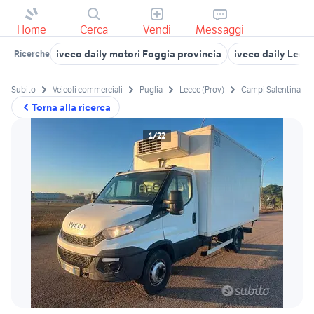
Home
Cerca
Vendi
Messaggi
iveco daily motori Foggia provincia
iveco daily Lecc
Ricerche
Subito
Veicoli commerciali
Puglia
Lecce (Prov)
Campi Salentina
Torna alla ricerca
1/22