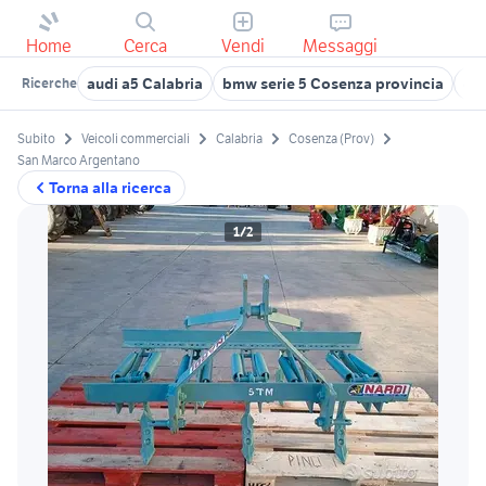
Home
Cerca
Vendi
Messaggi
audi a5 Calabria
bmw serie 5 Cosenza provincia
gol
Ricerche
Subito
Veicoli commerciali
Calabria
Cosenza (Prov)
San Marco Argentano
Torna alla ricerca
1/2