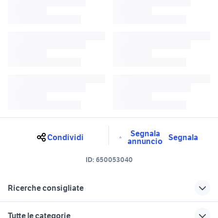
Segnala
Condividi
Segnala
annuncio
ID:
650053040
Ricerche consigliate
golf 5 a reggio calabria e
golf 5 Crotone provincia
Tutte le categorie
provincia