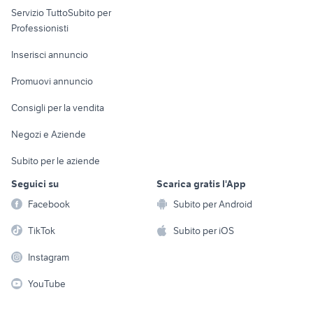
Servizio TuttoSubito per
persona
Informatica
Animali
Professionisti
Arredamento e
Console e
Accessori per
Casalinghi
Inserisci annuncio
Videogiochi
animali
Elettrodomestici
Promuovi annuncio
Audio/Video
Musica e Film
Giardino e Fai da te
Consigli per la vendita
Fotografia
Libri e Riviste
Abbigliamento e
Negozi e Aziende
Telefonia
Strumenti Musicali
Accessori
Subito per le aziende
Sports
Tutto per i bambini
Seguici su
Scarica gratis l'App
Biciclette
Facebook
Subito per Android
Collezionismo
TikTok
Subito per iOS
Instagram
YouTube