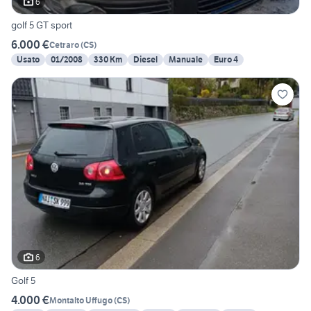
6
golf 5 GT sport
6.000 €
Cetraro
(
CS
)
Usato
01/2008
330 Km
Diesel
Manuale
Euro 4
6
Golf 5
4.000 €
Montalto Uffugo
(
CS
)