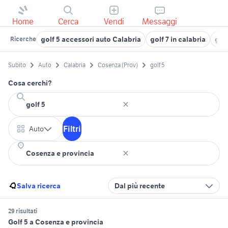
Home
Cerca
Vendi
Messaggi
golf 5 accessori auto Calabria
golf 7 in calabria
golf
Ricerche
Subito
Auto
Calabria
Cosenza (Prov)
golf 5
Cosa cerchi?
Filtri
Auto
Salva ricerca
Dal più recente
29 risultati
Golf 5 a Cosenza e provincia