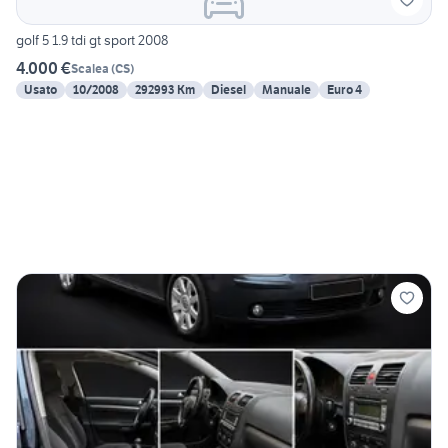
golf 5 1.9 tdi gt sport 2008
4.000 €
Scalea
(
CS
)
Usato
10/2008
292993 Km
Diesel
Manuale
Euro 4