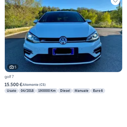
5
golf 7
15.500 €
Altomonte
(
CS
)
Usato
04/2018
190000 Km
Diesel
Manuale
Euro 6