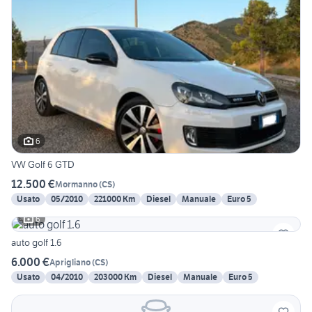
6
VW Golf 6 GTD
12.500 €
Mormanno
(
CS
)
Usato
05/2010
221000 Km
Diesel
Manuale
Euro 5
6
auto golf 1.6
6.000 €
Aprigliano
(
CS
)
Usato
04/2010
203000 Km
Diesel
Manuale
Euro 5