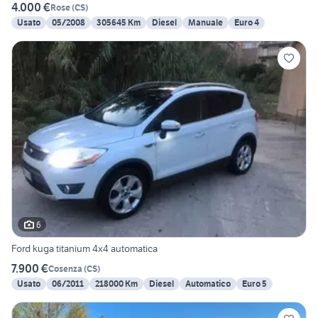
4.000 €
Rose
(
CS
)
Usato
05/2008
305645 Km
Diesel
Manuale
Euro 4
6
Ford kuga titanium 4x4 automatica
7.900 €
Cosenza
(
CS
)
Usato
06/2011
218000 Km
Diesel
Automatico
Euro 5