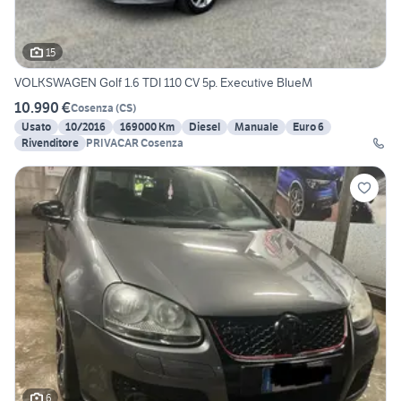
15
VOLKSWAGEN Golf 1.6 TDI 110 CV 5p. Executive BlueM
10.990 €
Cosenza
(
CS
)
Usato
10/2016
169000 Km
Diesel
Manuale
Euro 6
Rivenditore
PRIVACAR Cosenza
6