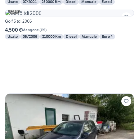
Usato
07/2004
250000 Km
Diesel
Manuale
Euro 4
6
Golf 5 tdi 2006
4.500 €
Mangone
(
CS
)
Usato
05/2006
210000 Km
Diesel
Manuale
Euro 4