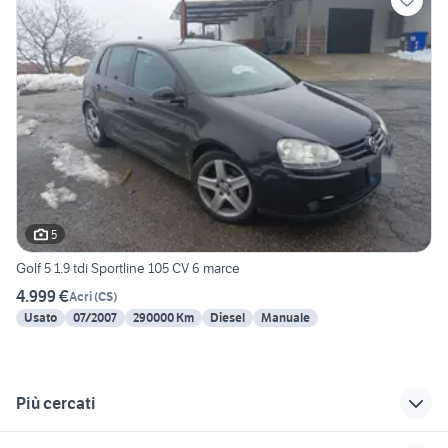
5
Golf 5 1.9 tdi Sportline 105 CV 6 marce
4.999 €
Acri
(
CS
)
Usato
07/2007
290000 Km
Diesel
Manuale
Più cercati
Correlati
Richerche simili
Suggerimenti