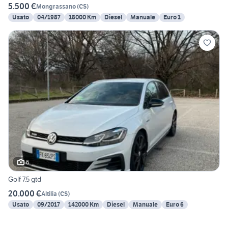
5.500 €
Mongrassano
(
CS
)
Usato
04/1987
18000 Km
Diesel
Manuale
Euro 1
6
Golf 7.5 gtd
20.000 €
Altilia
(
CS
)
Usato
09/2017
142000 Km
Diesel
Manuale
Euro 6