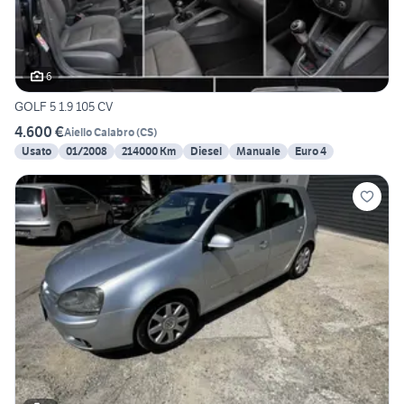
6
GOLF 5 1.9 105 CV
4.600 €
Aiello Calabro
(
CS
)
Usato
01/2008
214000 Km
Diesel
Manuale
Euro 4