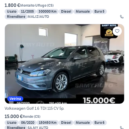
1.800 €
Montalto Uffugo
(
CS
)
Usato
11/2005
300000 Km
Diesel
Manuale
Euro 5
Rivenditore
MALIZIAUTO
Vetrina
Volkswagen Golf 1.6 TDI 115 CV 5p.
15.000 €
Rende
(
CS
)
Usato
06/2020
150450 Km
Diesel
Manuale
Euro 6
Rivenditore
SA.MY AUTO