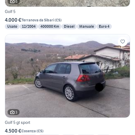
6
Golf 5
4.000 €
Terranova da Sibari
(
CS
)
Usato
12/2004
400000 Km
Diesel
Manuale
Euro 4
3
Golf 5 gt sport
4.500 €
Cosenza
(
CS
)