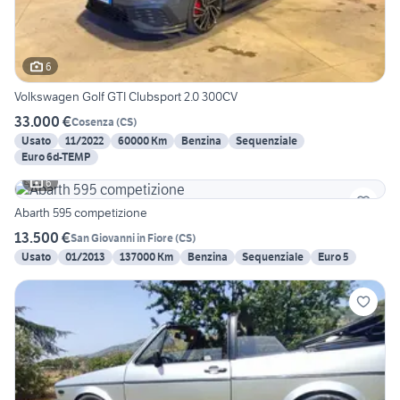
6
Volkswagen Golf GTI Clubsport 2.0 300CV
33.000 €
Cosenza
(
CS
)
Usato
11/2022
60000 Km
Benzina
Sequenziale
Euro 6d-TEMP
6
Abarth 595 competizione
13.500 €
San Giovanni in Fiore
(
CS
)
Usato
01/2013
137000 Km
Benzina
Sequenziale
Euro 5