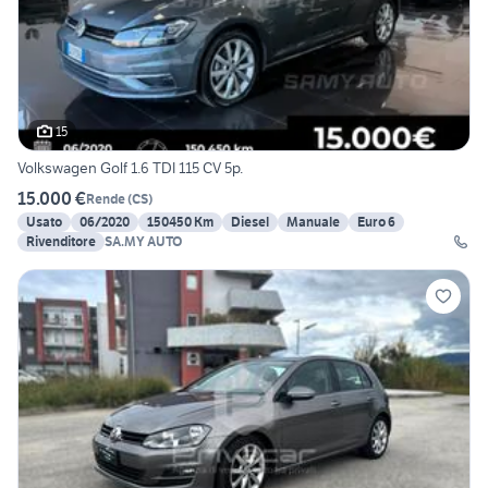
15
Volkswagen Golf 1.6 TDI 115 CV 5p.
15.000 €
Rende
(
CS
)
Usato
06/2020
150450 Km
Diesel
Manuale
Euro 6
Rivenditore
SA.MY AUTO