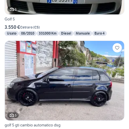
6
Golf 5
3.550 €
Cetraro
(
CS
)
Usato
08/2010
331000 Km
Diesel
Manuale
Euro 4
5
golf 5 gti cambio automatico dsg