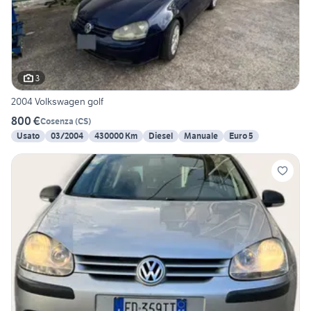
3
2004 Volkswagen golf
800 €
Cosenza
(
CS
)
Usato
03/2004
430000 Km
Diesel
Manuale
Euro 5