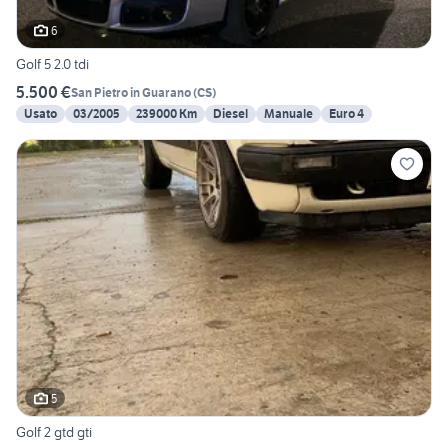
6
Golf 5 2.0 tdi
5.500 €
San Pietro in Guarano
(
CS
)
Usato
03/2005
239000 Km
Diesel
Manuale
Euro 4
5
Golf 2 gtd gti