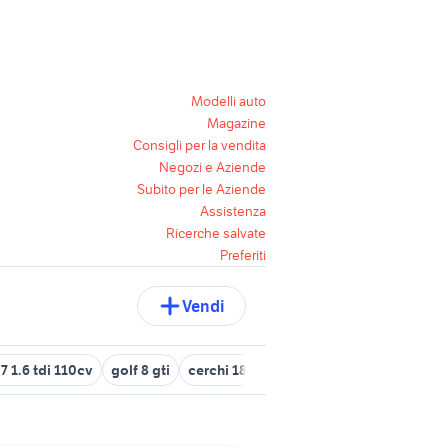
Modelli auto
Magazine
Consigli per la vendita
Negozi e Aziende
Subito per le Aziende
Assistenza
Ricerche salvate
Preferiti
Vendi
 7 1.6 tdi 110cv
golf 8 gti
cerchi 18 golf 7
tappetini golf 7
gol