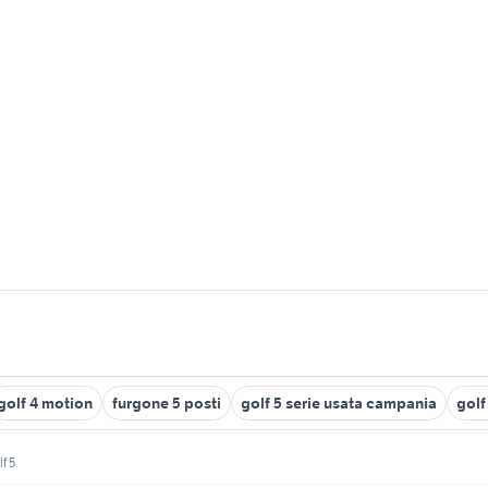
golf 4 motion
furgone 5 posti
golf 5 serie usata campania
golf
f 5