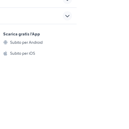
iemonte
auto Napoli provincia
auto usate nettuno
sports e hobby
2016 porsche cayman auto
a
Scarica gratis l'App
Animali
Subito per Android
monte
honda bali 50 accessori moto
ento e
Accessori per animali
hi
Subito per iOS
Musica e Film
omestici
Libri e Riviste
e Fai da te
Strumenti Musicali
amento e
ri
Sports
 i bambini
Biciclette
Collezionismo