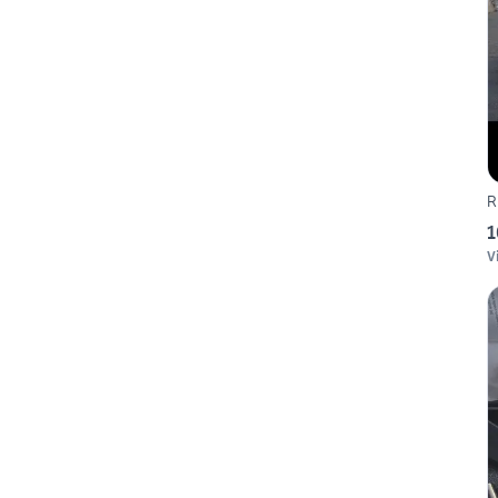
R
1
V