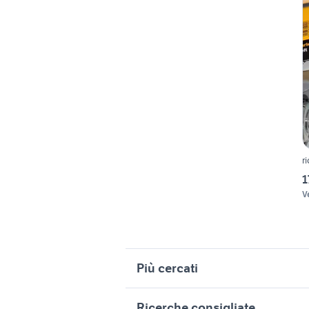
r
1
V
Più cercati
Correlati
R
Ricerche consigliate