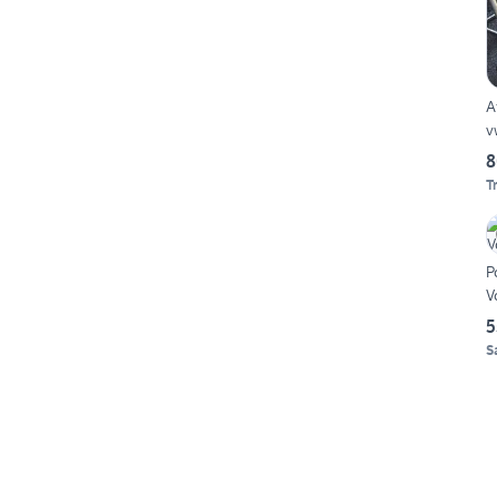
A
v
8
T
P
V
5
S