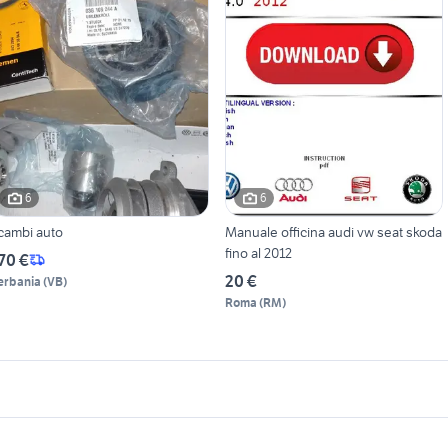
6
6
icambi auto
Manuale officina audi vw seat skoda
fino al 2012
70 €
20 €
erbania
(
VB
)
Roma
(
RM
)
icherche simili
Suggerimenti