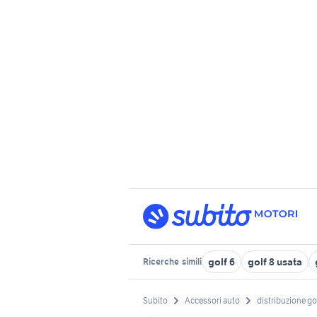
golf 6
golf 8 usata
Ricerche
simili
Subito
Accessori auto
distribuzione gol