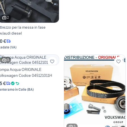
2
ttrezzo per la messa in fase
w/audi diesel
0 €
radate
(
VA
)
3
ompa Acqua ORIGINALE
olkswagen Codice 045121011H
5 €
anteramo in Colle
(
BA
)
5