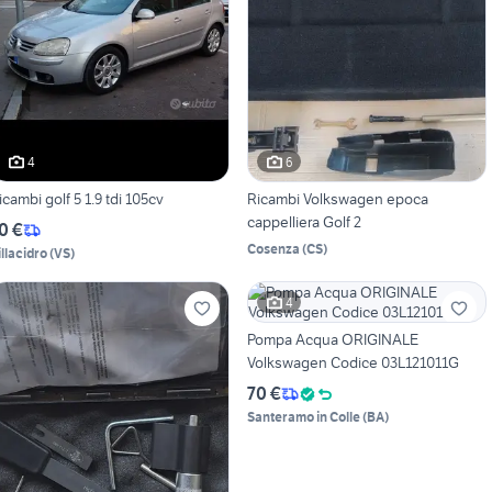
4
6
icambi golf 5 1.9 tdi 105cv
Ricambi Volkswagen epoca
cappelliera Golf 2
0 €
Cosenza
(
CS
)
illacidro
(
VS
)
4
Pompa Acqua ORIGINALE
Volkswagen Codice 03L121011G
70 €
Santeramo in Colle
(
BA
)