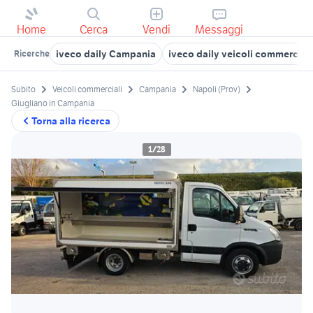
Home
Cerca
Vendi
Messaggi
iveco daily Campania
iveco daily veicoli commerciali
Ricerche
Subito
Veicoli commerciali
Campania
Napoli (Prov)
Giugliano in Campania
Torna alla ricerca
1/28