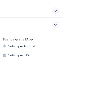
Piemonte
volvo Cuneo
volvo Alba
sports e hobby
a
Scarica gratis l'App
Animali
bicicletta 24
Subito per Android
ento e
fjord 24
Accessori per animali
hi
Subito per iOS
fl studio
Musica e Film
omestici
rimorchio agricolo ribaltabile
bardia
trilaterale veicoli commerciali
Libri e Riviste
e Fai da te
Strumenti Musicali
amento e
ri
Sports
 i bambini
Biciclette
Collezionismo