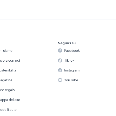
cerchi volvo 17 motori
emonte
auto volvo diesel 
Piemonte
60 usata piemonte
volvo xc40 Piemonte
volvo v50 Piemonte
lavoro e servizi
elettronica
per la casa e la
Seguici su
person
Offerte di lavoro
Informatica
80
samsung 24
fl harley davidson
hi siamo
Facebook
Arredam
barche 24
calafuria 24
etto
Servizi
Console e Videogiochi
Casaling
avora con noi
TikTok
pala cingolata fl4
24-120
 a schiera
Candidati in cerca di
Audio/Video
Elettrod
ostenibilità
Instagram
lavoro
zio usato patente b
iveco vm 90
ribaltabili usati lom
i
Fotografia
Giardino 
agazine
YouTube
Attrezzature di lavoro
Telefonia
Abbigli
dee regalo
Accesso
e altro
appa del sito
Tutto per
odelli auto