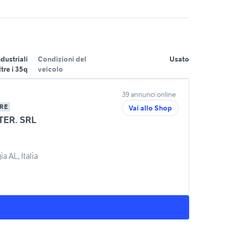
ndustriali
Condizioni del
Usato
ltre i 35q
veicolo
39 annunci online
RE
Vai allo Shop
TER. SRL
a AL, Italia