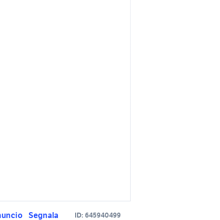
nuncio
Segnala
ID:
645940499