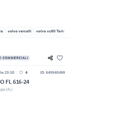
ra
volvo vercelli
volvo xc60 Torino
volvo torino
volvo v70 
LI COMMERCIALI
lle 20:30
4
ID: 645940499
O FL 616-24
gia (AL)