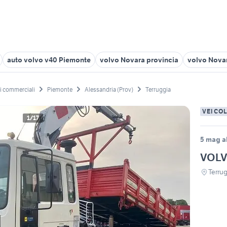
auto volvo v40 Piemonte
volvo Novara provincia
volvo Nova
li commerciali
Piemonte
Alessandria (Prov)
Terruggia
VEICO
1/17
5 mag a
VOLV
Terrug