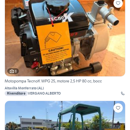
8
Motopompa TecnoK WPG 25, motore 2,5 HP 80 cc, bocc
Altavilla Monferrato
(
AL
)
Rivenditore
VERGANO ALBERTO