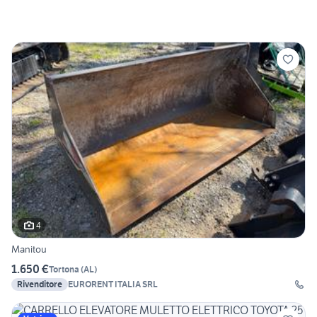
4
Manitou
1.650 €
Tortona
(
AL
)
Rivenditore
EURORENT ITALIA SRL