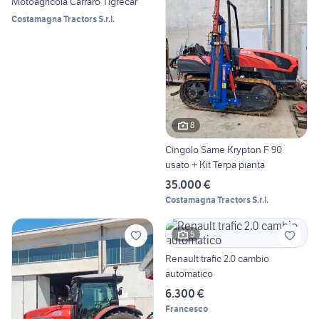
Motoagricola Carraro Tigrecar
Costamagna Tractors S.r.l.
8
Cingolo Same Krypton F 90
usato + Kit Terpa pianta
35.000 €
Costamagna Tractors S.r.l.
5
Renault trafic 2.0 cambio
automatico
6.300 €
Francesco