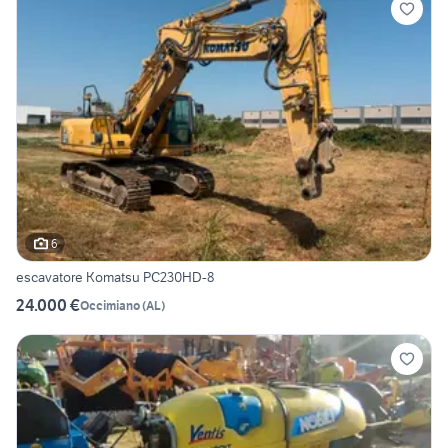
6
escavatore Komatsu PC230HD-8
24.000 €
Occimiano
(
AL
)