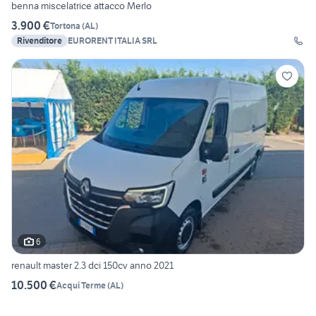
benna miscelatrice attacco Merlo
3.900 €
Tortona
(
AL
)
Rivenditore
EURORENT ITALIA SRL
6
renault master 2.3 dci 150cv anno 2021
10.500 €
Acqui Terme
(
AL
)