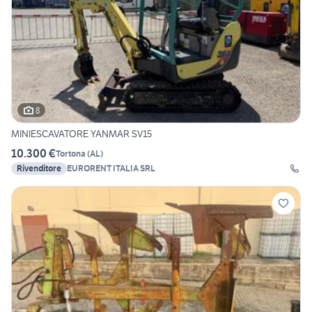
8
MINIESCAVATORE YANMAR SV15
10.300 €
Tortona
(
AL
)
Rivenditore
EURORENT ITALIA SRL