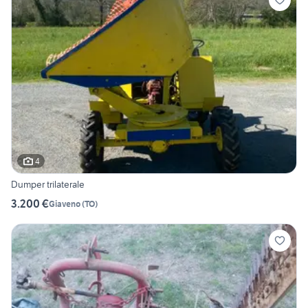
4
Dumper trilaterale
3.200 €
Giaveno
(
TO
)