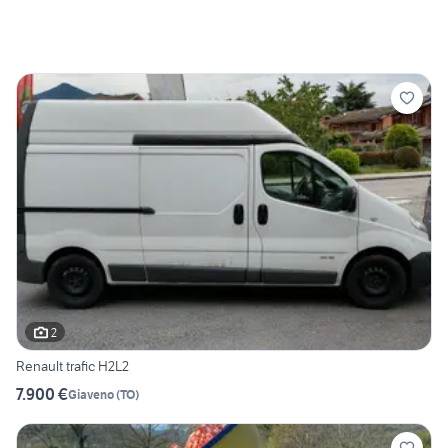
2
Renault trafic H2L2
7.900 €
Giaveno
(
TO
)