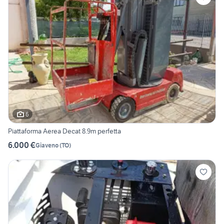
6
Piattaforma Aerea Decat 8.9m perfetta
6.000 €
Giaveno
(
TO
)