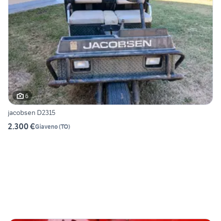
6
jacobsen D2315
2.300 €
Giaveno
(
TO
)