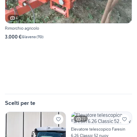
4
Rimorchio agricolo
3.000 €
Giaveno
(
TO
)
Scelti per te
22
Elevatore telescopico Faresin
6.26 Classic 52 nuov