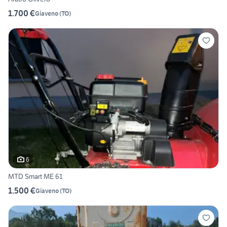
1.700 €
Giaveno
(
TO
)
6
MTD Smart ME 61
1.500 €
Giaveno
(
TO
)