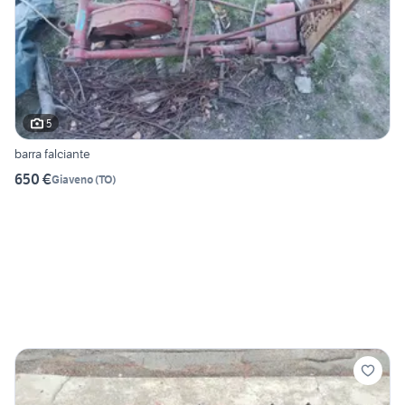
5
barra falciante
650 €
Giaveno
(
TO
)