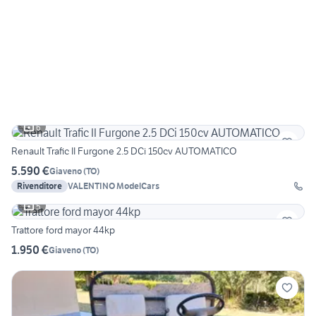
6
Renault Trafic II Furgone 2.5 DCi 150cv AUTOMATICO
5.590 €
Giaveno
(
TO
)
Rivenditore
VALENTINO ModelCars
5
Trattore ford mayor 44kp
1.950 €
Giaveno
(
TO
)