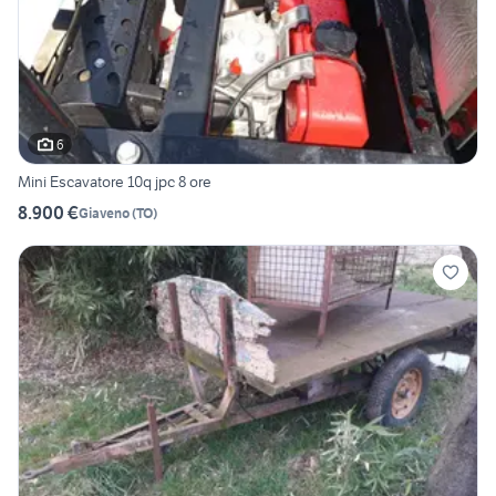
6
Mini Escavatore 10q jpc 8 ore
8.900 €
Giaveno
(
TO
)