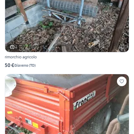
2
rimorchio agricolo
50 €
Giaveno
(
TO
)