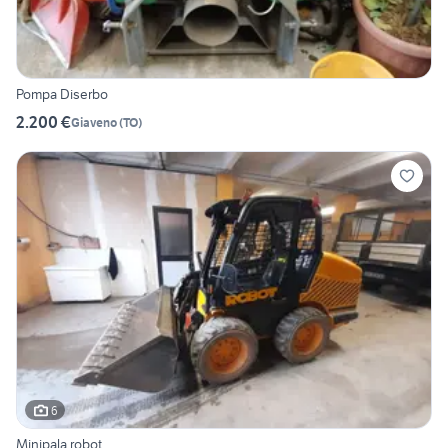
Pompa Diserbo
2.200 €
Giaveno
(
TO
)
6
Minipala robot