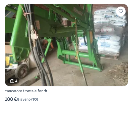
4
caricatore frontale fendt
100 €
Giaveno
(
TO
)