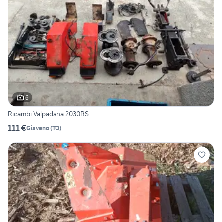
6
Ricambi Valpadana 2030RS
111 €
Giaveno
(
TO
)