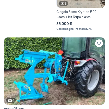
8
Cingolo Same Krypton F 90
usato + Kit Terpa pianta
35.000 €
Costamagna Tractors S.r.l.
6
Aratro Olivero