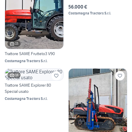
56.000 €
Costamagna Tractors S.r.l.
15
Trattore SAME Frutteto3 V90
Costamagna Tractors S.r.l.
18
Trattore SAME Explorer 80
Special usato
Costamagna Tractors S.r.l.