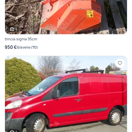
4
trincia sigma 95cm
950 €
Giaveno
(
TO
)