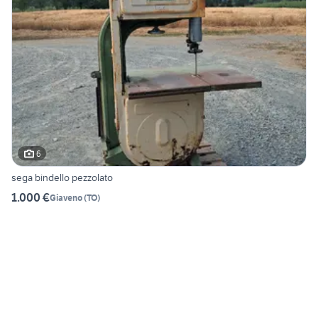
6
sega bindello pezzolato
1.000 €
Giaveno
(
TO
)