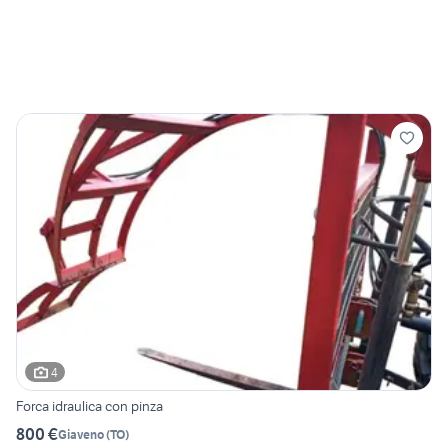
4
Forca idraulica con pinza
800 €
Giaveno
(
TO
)