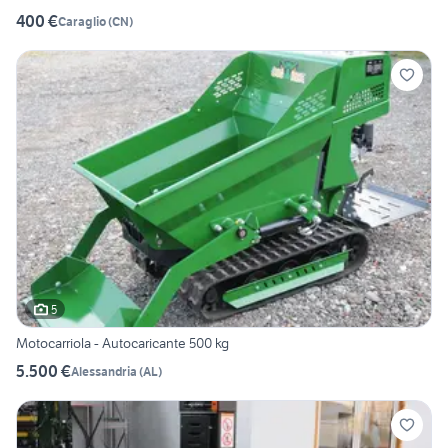
400 €
Caraglio
(
CN
)
5
Motocarriola - Autocaricante 500 kg
5.500 €
Alessandria
(
AL
)