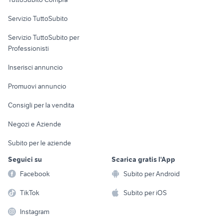
commerciali
Servizio TuttoSubito
elettronica
per la casa e la
sports e hobby
Servizio TuttoSubito per
persona
Informatica
Animali
Professionisti
Arredamento e
Console e
Accessori per
Casalinghi
Inserisci annuncio
Videogiochi
animali
Elettrodomestici
Promuovi annuncio
Audio/Video
Musica e Film
Giardino e Fai da te
Consigli per la vendita
Fotografia
Libri e Riviste
Abbigliamento e
Negozi e Aziende
Telefonia
Strumenti Musicali
Accessori
Subito per le aziende
Sports
Tutto per i bambini
Seguici su
Scarica gratis l'App
Biciclette
Facebook
Subito per Android
Collezionismo
TikTok
Subito per iOS
Instagram