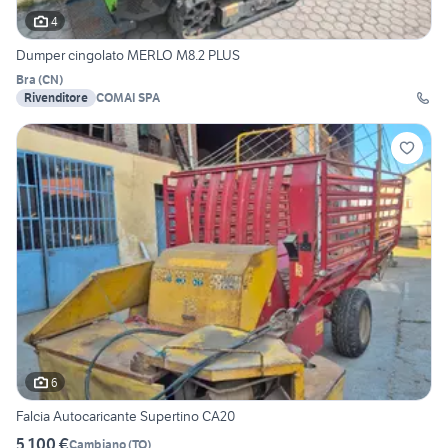
4
Dumper cingolato MERLO M8.2 PLUS
Bra
(
CN
)
Rivenditore
COMAI SPA
6
Falcia Autocaricante Supertino CA20
5.100 €
Cambiano
(
TO
)