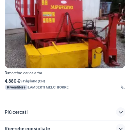
Rimorchio carica erba
4.880 €
Savigliano
(
CN
)
Rivenditore
LAMBERTI MELCHIORRE
Più cercati
Correlati
Richerche simili
Suggerimenti
Ricerche consigliate