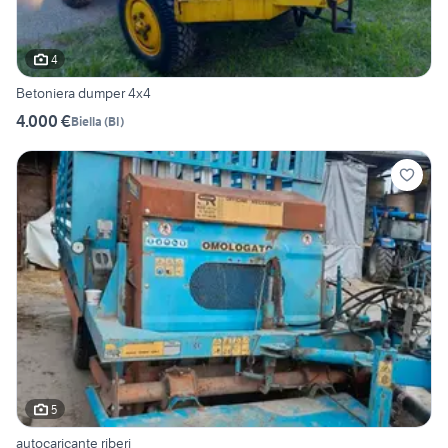
4
Betoniera dumper 4x4
4.000 €
Biella
(
BI
)
5
autocaricante riberi