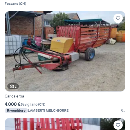
Fossano
(
CN
)
2
Carica erba
4.000 €
Savigliano
(
CN
)
Rivenditore
LAMBERTI MELCHIORRE