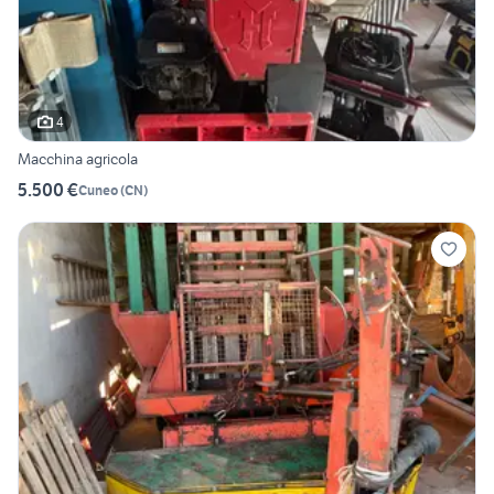
4
Macchina agricola
5.500 €
Cuneo
(
CN
)