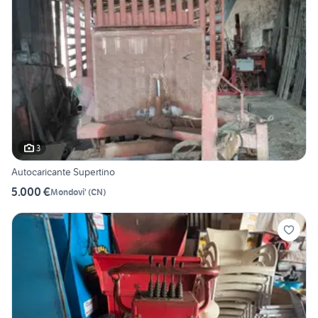
3
Autocaricante Supertino
5.000 €
Mondovi'
(
CN
)