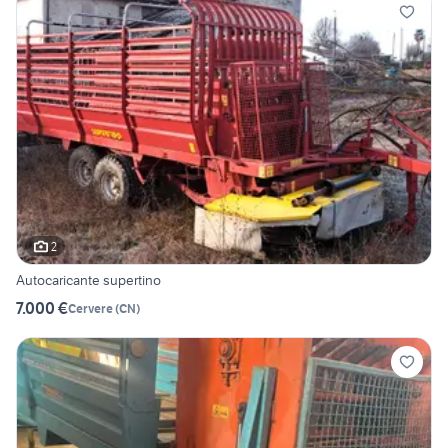
2
Autocaricante supertino
7.000 €
Cervere
(
CN
)