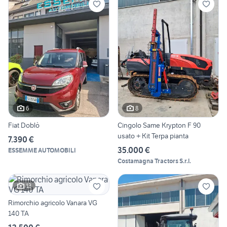
6
8
Fiat Doblò
Cingolo Same Krypton F 90
usato + Kit Terpa pianta
7.390 €
35.000 €
ESSEMME AUTOMOBILI
Costamagna Tractors S.r.l.
13
Rimorchio agricolo Vanara VG
140 TA