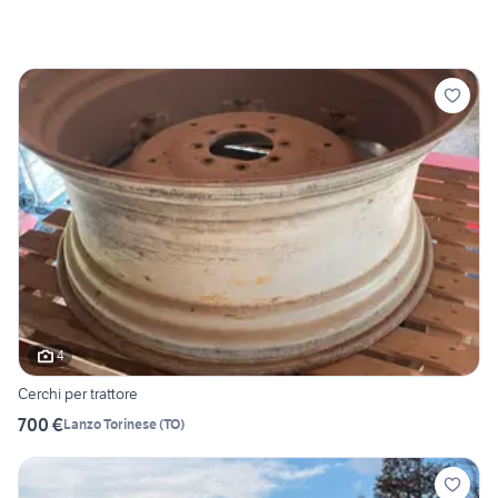
4
Cerchi per trattore
700 €
Lanzo Torinese
(
TO
)