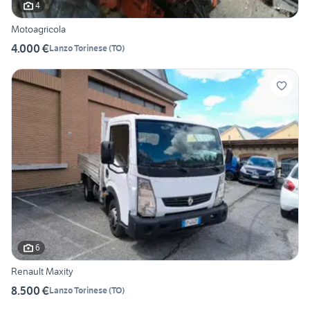
4
Motoagricola
4.000 €
Lanzo Torinese
(
TO
)
6
Renault Maxity
8.500 €
Lanzo Torinese
(
TO
)