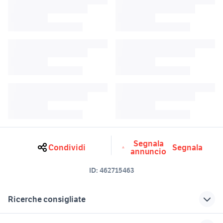
Segnala
Condividi
Segnala
annuncio
ID:
462715463
Ricerche consigliate
orecchino anello uomo
vodafone usa