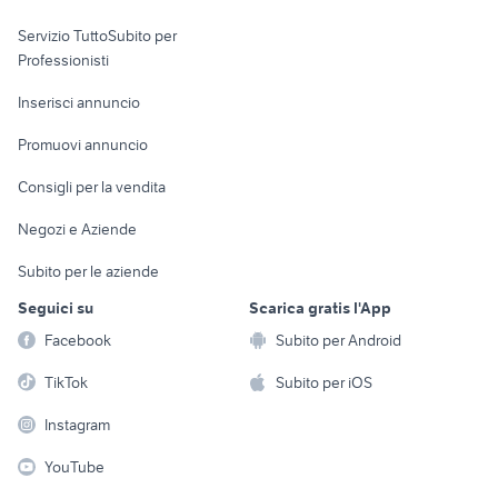
elettronica
per la casa e la
sports e hobby
radio peugeot 208
fiat punto sporting sedili
Servizio TuttoSubito per
persona
Informatica
Animali
gomme usate milano
volante smart
Professionisti
Arredamento e
Console e
Accessori per
Casalinghi
Inserisci annuncio
Videogiochi
animali
Elettrodomestici
Promuovi annuncio
Audio/Video
Musica e Film
Giardino e Fai da te
Consigli per la vendita
Fotografia
Libri e Riviste
Abbigliamento e
Negozi e Aziende
Telefonia
Strumenti Musicali
Accessori
Subito per le aziende
Sports
Tutto per i bambini
Seguici su
Scarica gratis l'App
Biciclette
Facebook
Subito per Android
Collezionismo
TikTok
Subito per iOS
Instagram
YouTube