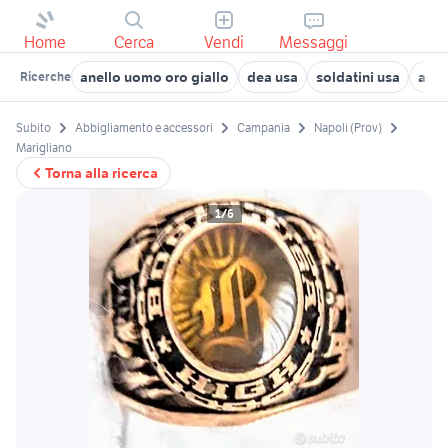
Home
Cerca
Vendi
Messaggi
anello uomo oro giallo
dea usa
soldatini usa
anell
Ricerche
Subito
Abbigliamento e accessori
Campania
Napoli (Prov)
Marigliano
Torna alla ricerca
1/6