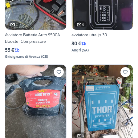
2
6
Avviatore Batteria Auto 9500A
avviatore utrai js 30
Booster Compressore
80 €
55 €
Angri
(
SA
)
Gricignano di Aversa
(
CE
)
5