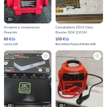
2
Avviatore e compressore
Caricabatterie DECA Class
Powertek
Booster 150A 12V/24V
60 €
100 €
Lecce
(
LE
)
Barcellona Pozzo di Gotto
(
ME
)
3
6