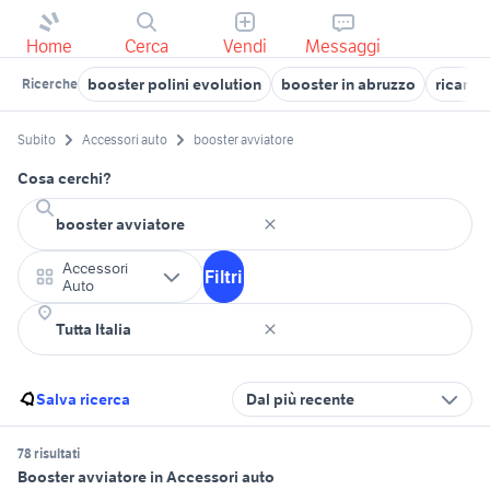
Home
Cerca
Vendi
Messaggi
booster polini evolution
booster in abruzzo
ricambi
Ricerche
Subito
Accessori auto
booster avviatore
Cosa cerchi?
Accessori
Filtri
Auto
Salva ricerca
Dal più recente
78 risultati
Booster avviatore in Accessori auto