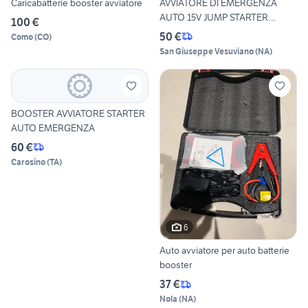
Caricabatterie booster avviatore
AVVIATORE DI EMERGENZA
AUTO 15V JUMP STARTER
100 €
BOOST
50 €
Como
(
CO
)
San Giuseppe Vesuviano
(
NA
)
BOOSTER AVVIATORE STARTER
AUTO EMERGENZA
60 €
Carosino
(
TA
)
6
Auto avviatore per auto batterie
booster
37 €
Nola
(
NA
)