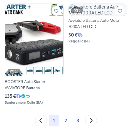
6
Avviatore Batteria Auto Moto
7000A LED LCD
30 €
Reggello
(
FI
)
16
BOOSTER Auto Starter
AVVIATORE Batteria
POWERBANK
135 €
Santeramo in Colle
(
BA
)
1
2
3