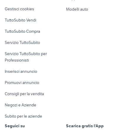
Veicoli commerciali
altro
Gestisci cookies
Modelli auto
Case vacanza
TuttoSubito Vendi
Uffici e Locali
TuttoSubito Compra
commerciali
Servizio TuttoSubito
elettronica
per la casa e la
sports e hobby
Servizio TuttoSubito per
persona
Informatica
Animali
Professionisti
Arredamento e
Console e
Accessori per
Casalinghi
Inserisci annuncio
Videogiochi
animali
Elettrodomestici
Promuovi annuncio
Audio/Video
Musica e Film
Giardino e Fai da te
Consigli per la vendita
Fotografia
Libri e Riviste
Abbigliamento e
Negozi e Aziende
Telefonia
Strumenti Musicali
Accessori
Subito per le aziende
Sports
Tutto per i bambini
Seguici su
Scarica gratis l'App
Biciclette