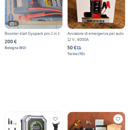
6
Booster start Gyspack pro 2 in 1
Avviatore di emergenza per auto
12 V , 4000A
200 €
50 €
Bologna
(
BO
)
Torino
(
TO
)