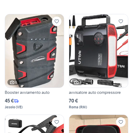
6
4
Booster avviamento auto
avvisatore auto compressore
45 €
70 €
Jesolo
(
VE
)
Roma
(
RM
)