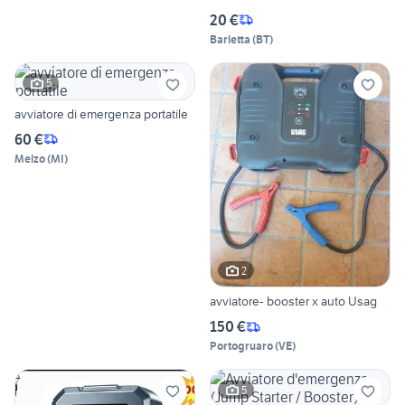
20 €
Barletta
(
BT
)
5
avviatore di emergenza portatile
60 €
Melzo
(
MI
)
2
avviatore- booster x auto Usag
150 €
Portogruaro
(
VE
)
5