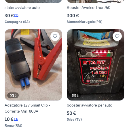
stater avviatore auto
Booster Awelco Thor 750
30 €
300 €
Campagna
(
SA
)
Montechiarugolo
(
PR
)
5
3
Adattatore 12V Smart Clip -
booster avviatore per auto
Corrente Min. 800A
50 €
10 €
Silea
(
TV
)
Roma
(
RM
)