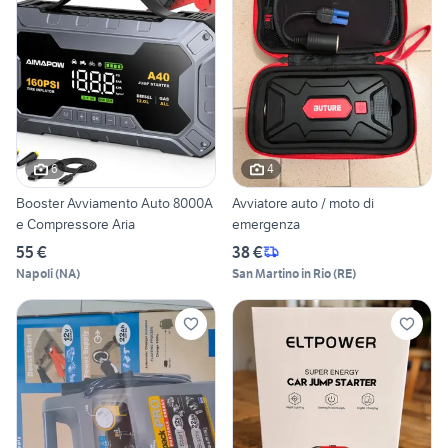
6
4
Booster Avviamento Auto 8000A
Avviatore auto / moto di
e Compressore Aria
emergenza
55 €
38 €
Napoli
(
NA
)
San Martino in Rio
(
RE
)