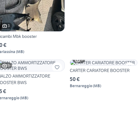
3
icambi Mbk booster
0 €
arlassina
(
MB
)
5
3
CARTER CARIATORE BOOSTER
IALZO AMMORTIZZATORE
50 €
OOSTER BWS
Bernareggio
(
MB
)
5 €
ernareggio
(
MB
)