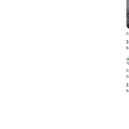
R
1
B
R
B
1
B