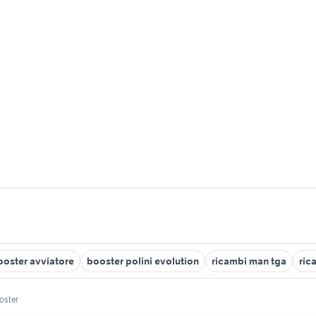
ooster avviatore
booster polini evolution
ricambi man tga
ric
oster