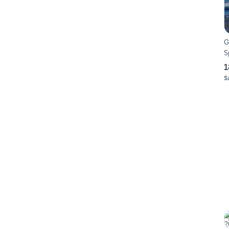
G
S
1
S