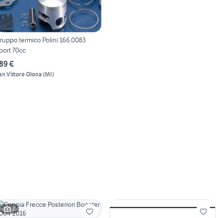
ruppo termico Polini 166.0083
port 70cc
89 €
an Vittore Olona
(
MI
)
2