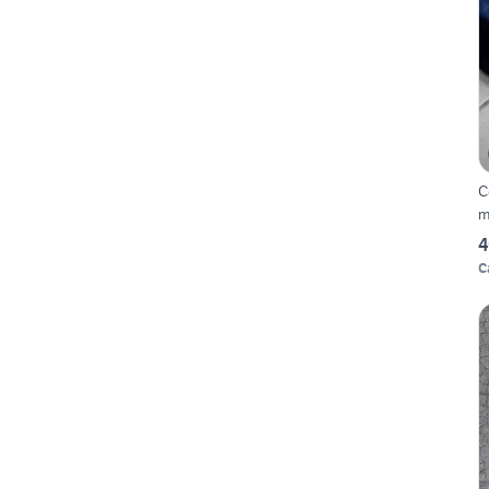
C
m
4
C