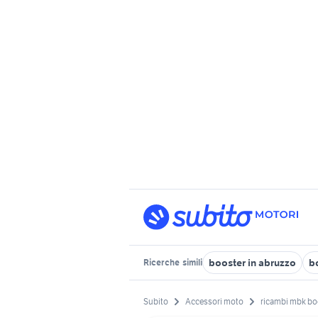
booster in abruzzo
b
Ricerche
simili
Subito
Accessori moto
ricambi mbk bo