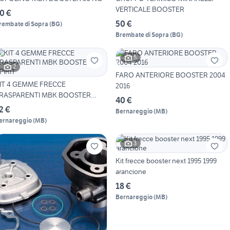
VERTICALE BOOSTER
0 €
50 €
rembate di Sopra
(
BG
)
Brembate di Sopra
(
BG
)
5
2
FARO ANTERIORE BOOSTER 2004
IT 4 GEMME FRECCE
2016
RASPARENTI MBK BOOSTER
40 €
PIRIT
2 €
Bernareggio
(
MB
)
ernareggio
(
MB
)
3
Kit frecce booster next 1995 1999
arancione
18 €
Bernareggio
(
MB
)