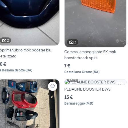
2
2
oprimanubrio mbk booster blu
Gemma lampeggiante SX mbk
etalizzato
booster/road/ spirit
0 €
7 €
astellana Grotte
(
BA
)
Castellana Grotte
(
BA
)
4
PEDALINE BOOSTER BWS
15 €
Bernareggio
(
MB
)