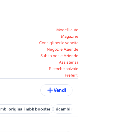
Modelli auto
Magazine
Consigli per la vendita
Negozi e Aziende
Subito per le Aziende
Assistenza
Ricerche salvate
Preferiti
Vendi
ambi originali mbk booster
ricambi ruggerini motori
ricambi mot