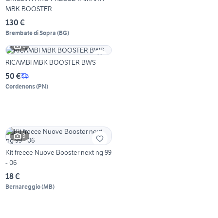
MBK BOOSTER
130 €
Brembate di Sopra
(
BG
)
6
RICAMBI MBK BOOSTER BWS
50 €
Cordenons
(
PN
)
3
Kit frecce Nuove Booster next ng 99
- 06
18 €
Bernareggio
(
MB
)