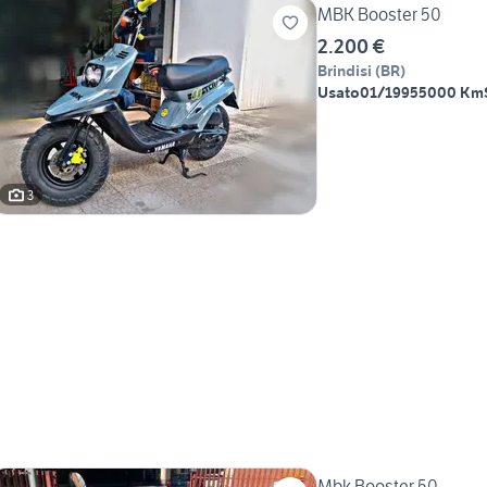
MBK Booster 50
2.200 €
Brindisi
(
BR
)
Usato
01/1995
5000 Km
3
Mbk Booster 50