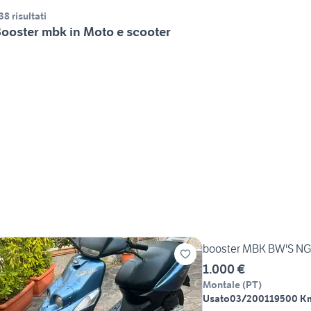
38 risultati
ooster mbk in Moto e scooter
booster MBK BW'S NG
1.000 €
Montale
(
PT
)
Usato
03/2001
19500 K