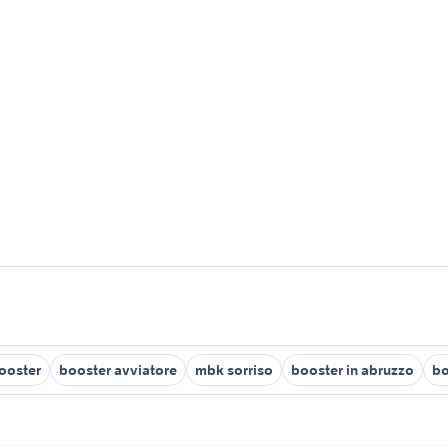
booster
booster avviatore
mbk sorriso
booster in abruzzo
bo