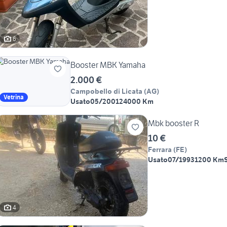
6
Booster MBK Yamaha
2.000 €
Campobello di Licata
(
AG
)
Vetrina
Usato
05/2001
24000 Km
Mbk booster R
10 €
Ferrara
(
FE
)
Usato
07/1993
1200 Km
4