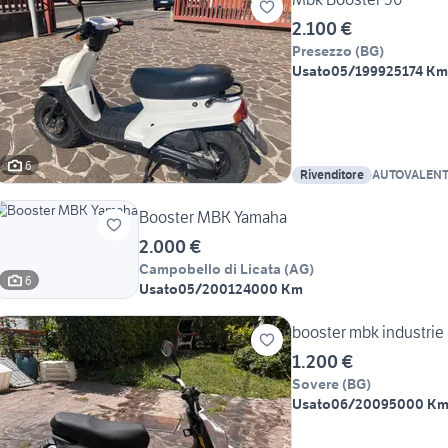
2.100 €
Presezzo
(
BG
)
Usato
05/1999
25174 Km
6
Rivenditore
AUTOVALEN
Booster MBK Yamaha
2.000 €
Campobello di Licata
(
AG
)
6
Usato
05/2001
24000 Km
booster mbk industrie
1.200 €
Sovere
(
BG
)
Usato
06/2009
5000 K