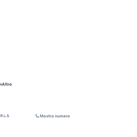
m
Altro
Mostra numero
R.L.S.