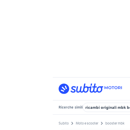
ricambi originali mbk 
Ricerche
simili
Subito
Moto e scooter
booster mbk