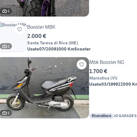
6
Booster MBK
2.000 €
Santa Teresa di Riva
(
ME
)
6
Usato
07/2009
1000 Km
Scooter
Mbk Booster NG
1.700 €
Marostica
(
VI
)
Usato
03/1999
22000 K
9
Rivenditore
JO GARAGE S.