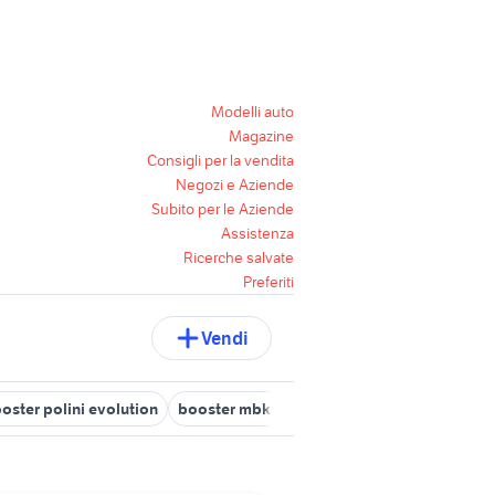
Modelli auto
Magazine
Consigli per la vendita
Negozi e Aziende
Subito per le Aziende
Assistenza
Ricerche salvate
Preferiti
Vendi
oster polini evolution
booster mbk elaborati
booster in lazio