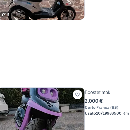
5
Boostet mbk
2.000 €
Corte Franca
(
BS
)
Usato
10/1998
3500 Km