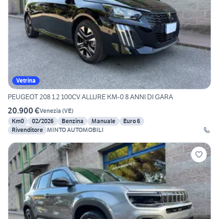
Vetrina
PEUGEOT 208 1.2 100CV ALLURE KM-0 8 ANNI DI GARA
20.900 €
Venezia
(
VE
)
Km0
02/2026
Benzina
Manuale
Euro 6
Rivenditore
MINTO AUTOMOBILI