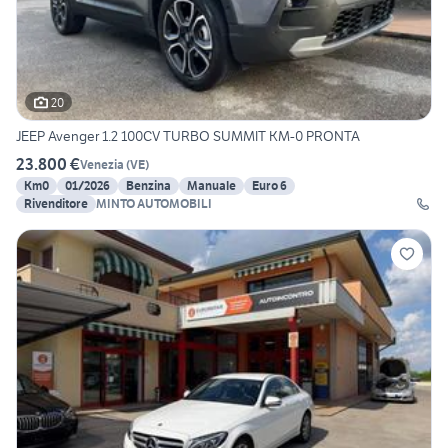
20
JEEP Avenger 1.2 100CV TURBO SUMMIT KM-0 PRONTA
23.800 €
Venezia
(
VE
)
Km0
01/2026
Benzina
Manuale
Euro 6
Rivenditore
MINTO AUTOMOBILI