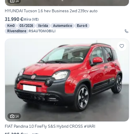
14
HYUNDAI Tucson 1.6 hev Business 2wd 239cv auto
31.990 €
Mira
(
VE
)
Km0
03/2026
Ibrida
Automatico
Euro 6
Rivenditore
RSAUTOMOBILI
14
FIAT Pandina 1.0 FireFly S&S Hybrid CROSS #VARI