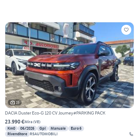
15
DACIA Duster Eco-G 120 CV Journey#PARKING PACK
23.990 €
Mira
(
VE
)
Km0
06/2026
Gpl
Manuale
Euro 6
Rivenditore
RSAUTOMOBILI