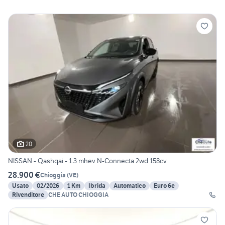
20
NISSAN - Qashqai - 1.3 mhev N-Connecta 2wd 158cv
28.900 €
Chioggia
(
VE
)
Usato
02/2026
1 Km
Ibrida
Automatico
Euro 6e
Rivenditore
CHE AUTO CHIOGGIA