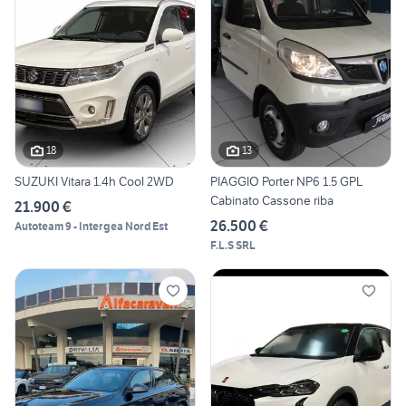
18
13
SUZUKI Vitara 1.4h Cool 2WD
PIAGGIO Porter NP6 1.5 GPL
Cabinato Cassone riba
21.900 €
26.500 €
Autoteam 9 - Intergea Nord Est
F.L.S SRL