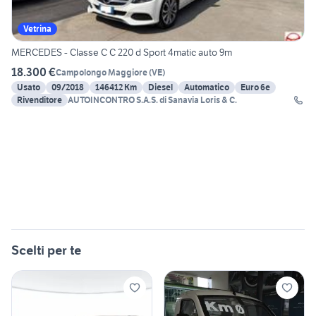
Vetrina
MERCEDES - Classe C C 220 d Sport 4matic auto 9m
18.300 €
Campolongo Maggiore
(
VE
)
Usato
09/2018
146412 Km
Diesel
Automatico
Euro 6e
Rivenditore
AUTOINCONTRO S.A.S. di Sanavia Loris & C.
Scelti per te