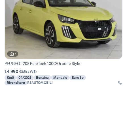
7
PEUGEOT 208 PureTech 100CV 5 porte Style
14.990 €
Mira
(
VE
)
Km0
04/2026
Benzina
Manuale
Euro 6e
Rivenditore
RSAUTOMOBILI