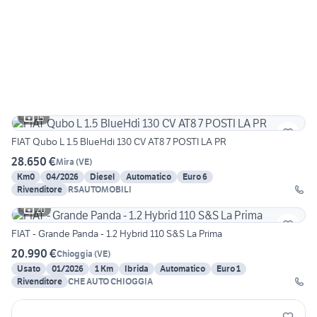
15
FIAT Qubo L 1.5 BlueHdi 130 CV AT8 7 POSTI LA PR
28.650 €
Mira
(
VE
)
Km0
04/2026
Diesel
Automatico
Euro 6
Rivenditore
RSAUTOMOBILI
20
FIAT - Grande Panda - 1.2 Hybrid 110 S&S La Prima
20.990 €
Chioggia
(
VE
)
Usato
01/2026
1 Km
Ibrida
Automatico
Euro 1
Rivenditore
CHE AUTO CHIOGGIA