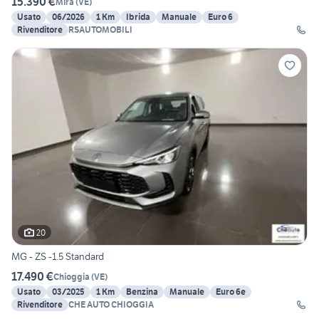
15.390 €
Mira
(
VE
)
Usato
06/2026
1 Km
Ibrida
Manuale
Euro 6
Rivenditore
RSAUTOMOBILI
20
MG - ZS -1.5 Standard
17.490 €
Chioggia
(
VE
)
Usato
03/2025
1 Km
Benzina
Manuale
Euro 6e
Rivenditore
CHE AUTO CHIOGGIA