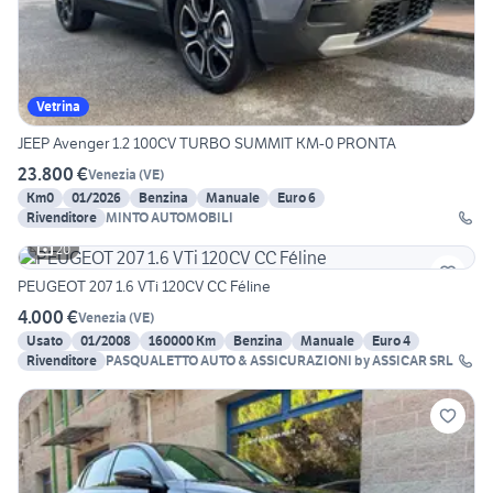
Vetrina
JEEP Avenger 1.2 100CV TURBO SUMMIT KM-0 PRONTA
23.800 €
Venezia
(
VE
)
Km0
01/2026
Benzina
Manuale
Euro 6
Rivenditore
MINTO AUTOMOBILI
20
PEUGEOT 207 1.6 VTi 120CV CC Féline
4.000 €
Venezia
(
VE
)
Usato
01/2008
160000 Km
Benzina
Manuale
Euro 4
Rivenditore
PASQUALETTO AUTO & ASSICURAZIONI by ASSICAR SRL