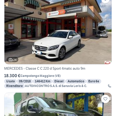
24
MERCEDES - Classe C C 220 d Sport 4matic auto 9m
18.300 €
Campolongo Maggiore
(
VE
)
Usato
09/2018
146412 Km
Diesel
Automatico
Euro 6e
Rivenditore
AUTOINCONTRO S.A.S. di Sanavia Loris & C.