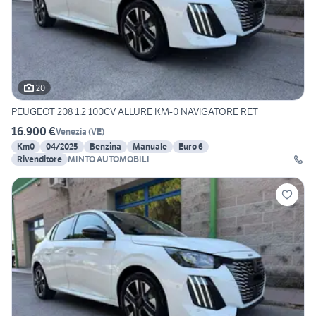
20
PEUGEOT 208 1.2 100CV ALLURE KM-0 NAVIGATORE RET
16.900 €
Venezia
(
VE
)
Km0
04/2025
Benzina
Manuale
Euro 6
Rivenditore
MINTO AUTOMOBILI