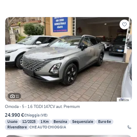
11
Omoda - 5 - 1.6 TGDI 147CV aut. Premium
24.990 €
Chioggia
(
VE
)
Usato
12/2025
1 Km
Benzina
Sequenziale
Euro 6e
Rivenditore
CHE AUTO CHIOGGIA