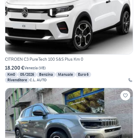
CITROEN C3 PureTech 100 S&S Plus Km 0
18.200 €
Venezia
(
VE
)
Km0
05/2026
Benzina
Manuale
Euro 6
Rivenditore
C.L. AUTO