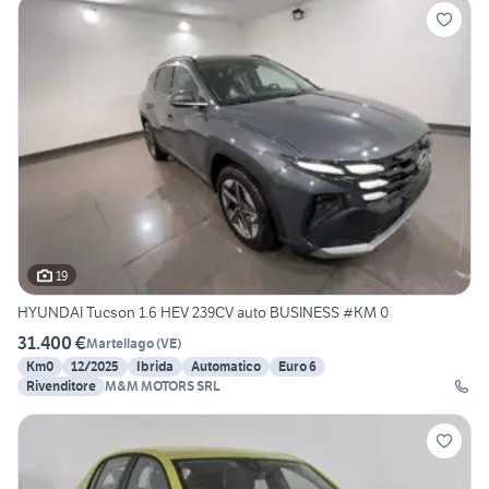
19
HYUNDAI Tucson 1.6 HEV 239CV auto BUSINESS #KM 0
31.400 €
Martellago
(
VE
)
Km0
12/2025
Ibrida
Automatico
Euro 6
Rivenditore
M&M MOTORS SRL