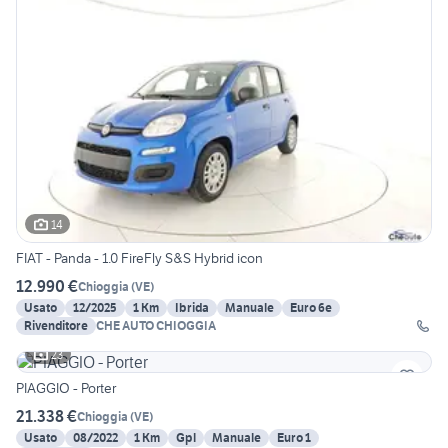
14
FIAT - Panda - 1.0 FireFly S&S Hybrid icon
12.990 €
Chioggia
(
VE
)
Usato
12/2025
1 Km
Ibrida
Manuale
Euro 6e
Rivenditore
CHE AUTO CHIOGGIA
23
PIAGGIO - Porter
21.338 €
Chioggia
(
VE
)
Usato
08/2022
1 Km
Gpl
Manuale
Euro 1