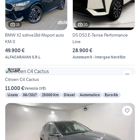
18
20
BMW X2 sdrive18d Msport auto
DS DS3 E-Tense Performance
KM 0
Line
49.900 €
28.900 €
ALFACARAVAN S.R.L
Autoteam 9 - Intergea Nord Est
5
Citroen C4 Cactus
11.000 €
Venezia
(
VE
)
Usato
06/2017
25000 Km
Diesel
Automatico
Euro 6b