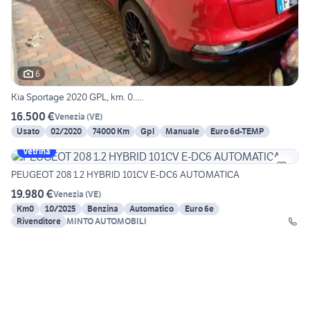
6
Kia Sportage 2020 GPL, km. 0.....
16.500 €
Venezia
(
VE
)
Usato
02/2020
74000 Km
Gpl
Manuale
Euro 6d-TEMP
Vetrina
PEUGEOT 208 1.2 HYBRID 101CV E-DC6 AUTOMATICA
19.980 €
Venezia
(
VE
)
Km0
10/2025
Benzina
Automatico
Euro 6e
Rivenditore
MINTO AUTOMOBILI