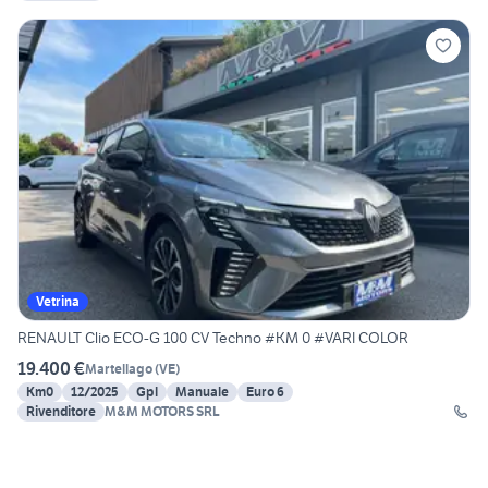
Vetrina
RENAULT Clio ECO-G 100 CV Techno #KM 0 #VARI COLOR
19.400 €
Martellago
(
VE
)
Km0
12/2025
Gpl
Manuale
Euro 6
Rivenditore
M&M MOTORS SRL