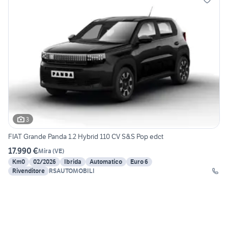
3
FIAT Grande Panda 1.2 Hybrid 110 CV S&S Pop edct
17.990 €
Mira
(
VE
)
Km0
02/2026
Ibrida
Automatico
Euro 6
Rivenditore
RSAUTOMOBILI