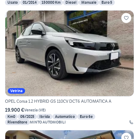
Usato
01/2014
150000 Km
Diesel
Manuale
Euro 5
Vetrina
OPEL Corsa 1.2 HYBRID GS 110CV DCT6 AUTOMATICA A
19.900 €
Venezia
(
VE
)
Km0
09/2025
Ibrida
Automatico
Euro 6e
Rivenditore
MINTO AUTOMOBILI