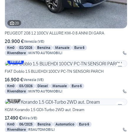
20
PEUGEOT 208 1.2 100CV ALLURE KM-0 8 ANNI DI GARA
20.900 €
Venezia
(
VE
)
Km0
02/2026
Benzina
Manuale
Euro 6
Rivenditore
MINTO AUTOMOBILI
Vetrina
FIAT Doblo 1.5 BLUEHDI 100CV PC-TN SENSORI PARCH
16.900 €
Venezia
(
VE
)
Km0
03/2026
Diesel
Manuale
Euro 6
Rivenditore
MINTO AUTOMOBILI
15
KGM Korando 1.5 GDI-Turbo 2WD aut. Dream
17.490 €
Mira
(
VE
)
Km0
06/2025
Benzina
Automatico
Euro 6
Rivenditore
RSAUTOMOBILI