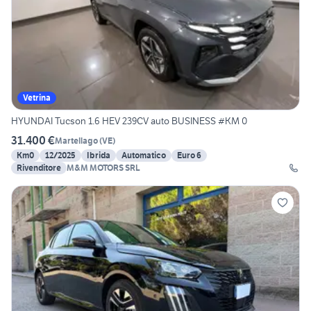
Vetrina
HYUNDAI Tucson 1.6 HEV 239CV auto BUSINESS #KM 0
31.400 €
Martellago
(
VE
)
Km0
12/2025
Ibrida
Automatico
Euro 6
Rivenditore
M&M MOTORS SRL