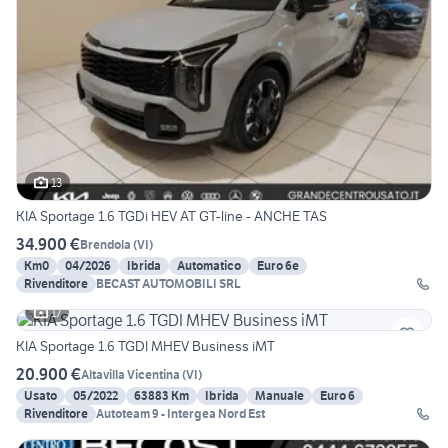
13
KIA Sportage 1.6 TGDi HEV AT GT-line - ANCHE TAS
34.900 €
Brendola
(
VI
)
Km0
04/2026
Ibrida
Automatico
Euro 6e
Rivenditore
BECAST AUTOMOBILI SRL
17
KIA Sportage 1.6 TGDI MHEV Business iMT
20.900 €
Altavilla Vicentina
(
VI
)
Usato
05/2022
63883 Km
Ibrida
Manuale
Euro 6
Rivenditore
Autoteam 9 - Intergea Nord Est