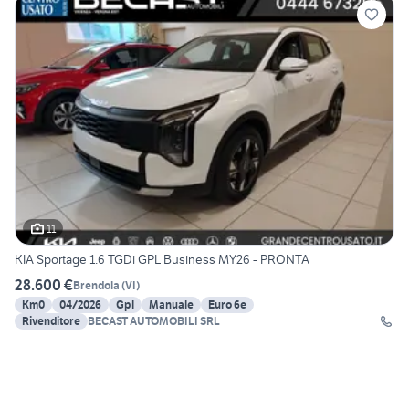
11
KIA Sportage 1.6 TGDi GPL Business MY26 - PRONTA
28.600 €
Brendola
(
VI
)
Km0
04/2026
Gpl
Manuale
Euro 6e
Rivenditore
BECAST AUTOMOBILI SRL