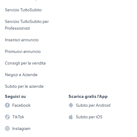
commerciali
Servizio TuttoSubito
elettronica
per la casa e la
sports e hobby
Servizio TuttoSubito per
persona
Informatica
Animali
Professionisti
Arredamento e
Console e
Accessori per
Casalinghi
Inserisci annuncio
Videogiochi
animali
Elettrodomestici
Promuovi annuncio
Audio/Video
Musica e Film
Giardino e Fai da te
Consigli per la vendita
Fotografia
Libri e Riviste
Abbigliamento e
Negozi e Aziende
Telefonia
Strumenti Musicali
Accessori
Subito per le aziende
Sports
Tutto per i bambini
Seguici su
Scarica gratis l'App
Biciclette
Facebook
Subito per Android
Collezionismo
TikTok
Subito per iOS
Instagram