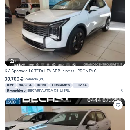
11
KIA Sportage 1.6 TGDi HEV AT Business - PRONTA C
30.700 €
Brendola
(
VI
)
Km0
04/2026
Ibrida
Automatico
Euro 6e
Rivenditore
BECAST AUTOMOBILI SRL