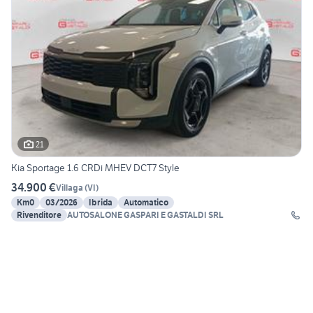
21
Kia Sportage 1.6 CRDi MHEV DCT7 Style
34.900 €
Villaga
(
VI
)
Km0
03/2026
Ibrida
Automatico
Rivenditore
AUTOSALONE GASPARI E GASTALDI SRL