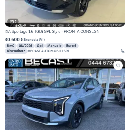
7
KIA Sportage 1.6 TGDi GPL Style - PRONTA CONSEGN
30.600 €
Brendola
(
VI
)
Km0
08/2026
Gpl
Manuale
Euro 6
Rivenditore
BECAST AUTOMOBILI SRL