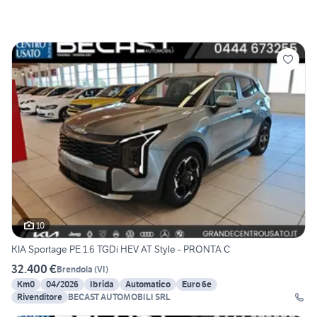
10
KIA Sportage PE 1.6 TGDi HEV AT Style - PRONTA C
32.400 €
Brendola
(
VI
)
Km0
04/2026
Ibrida
Automatico
Euro 6e
Rivenditore
BECAST AUTOMOBILI SRL