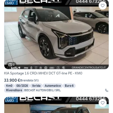
9
KIA Sportage 1.6 CRDi MHEV DCT GT-line PE - KM0
33.900 €
Brendola
(
VI
)
Km0
08/2026
Ibrida
Automatico
Euro 6
Rivenditore
BECAST AUTOMOBILI SRL