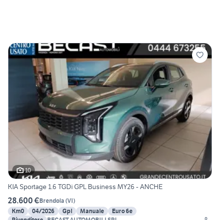
10
KIA Sportage 1.6 TGDi GPL Business MY26 - ANCHE
28.600 €
Brendola
(
VI
)
Km0
04/2026
Gpl
Manuale
Euro 6e
Rivenditore
BECAST AUTOMOBILI SRL