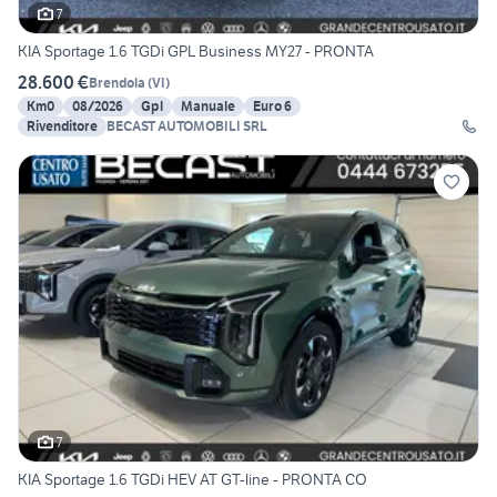
7
KIA Sportage 1.6 TGDi GPL Business MY27 - PRONTA
28.600 €
Brendola
(
VI
)
Km0
08/2026
Gpl
Manuale
Euro 6
Rivenditore
BECAST AUTOMOBILI SRL
7
KIA Sportage 1.6 TGDi HEV AT GT-line - PRONTA CO