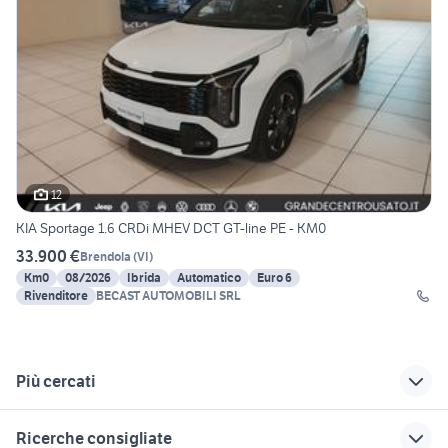
12
KIA Sportage 1.6 CRDi MHEV DCT GT-line PE - KM0
33.900 €
Brendola
(
VI
)
Km0
08/2026
Ibrida
Automatico
Euro 6
Rivenditore
BECAST AUTOMOBILI SRL
Più cercati
Correlati
Richerche simili
Suggerimenti
Ricerche consigliate