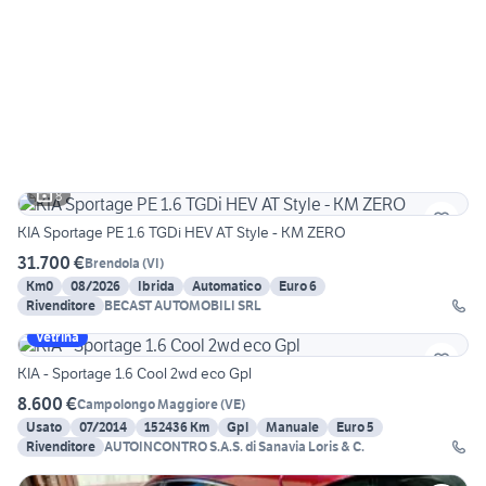
8
KIA Sportage PE 1.6 TGDi HEV AT Style - KM ZERO
31.700 €
Brendola
(
VI
)
Km0
08/2026
Ibrida
Automatico
Euro 6
Rivenditore
BECAST AUTOMOBILI SRL
Vetrina
KIA - Sportage 1.6 Cool 2wd eco Gpl
8.600 €
Campolongo Maggiore
(
VE
)
Usato
07/2014
152436 Km
Gpl
Manuale
Euro 5
Rivenditore
AUTOINCONTRO S.A.S. di Sanavia Loris & C.