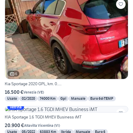
6
Kia Sportage 2020 GPL, km. 0.....
16.500 €
Venezia
(
VE
)
Usato
02/2020
74000 Km
Gpl
Manuale
Euro 6d-TEMP
Vetrina
KIA Sportage 1.6 TGDI MHEV Business iMT
20.900 €
Altavilla Vicentina
(
VI
)
Usato
05/2022
63883 Km
Ibrida
Manuale
Euro 6