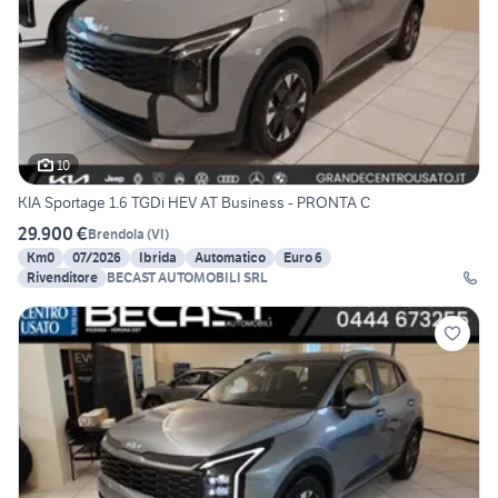
10
KIA Sportage 1.6 TGDi HEV AT Business - PRONTA C
29.900 €
Brendola
(
VI
)
Km0
07/2026
Ibrida
Automatico
Euro 6
Rivenditore
BECAST AUTOMOBILI SRL