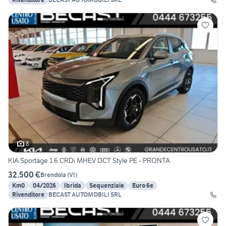
8
KIA Sportage 1.6 CRDi MHEV DCT Style PE - PRONTA
32.500 €
Brendola
(
VI
)
Km0
04/2026
Ibrida
Sequenziale
Euro 6e
Rivenditore
BECAST AUTOMOBILI SRL