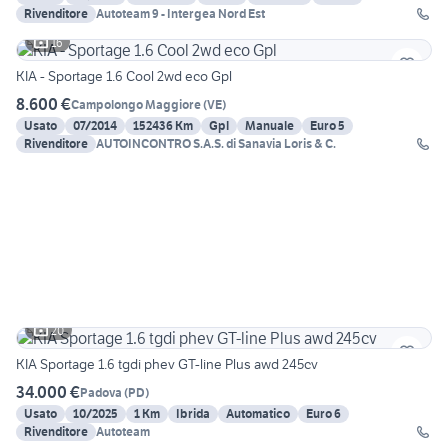
Rivenditore
Autoteam 9 - Intergea Nord Est
16
KIA - Sportage 1.6 Cool 2wd eco Gpl
8.600 €
Campolongo Maggiore
(
VE
)
Usato
07/2014
152436 Km
Gpl
Manuale
Euro 5
Rivenditore
AUTOINCONTRO S.A.S. di Sanavia Loris & C.
20
KIA Sportage 1.6 tgdi phev GT-line Plus awd 245cv
34.000 €
Padova
(
PD
)
Usato
10/2025
1 Km
Ibrida
Automatico
Euro 6
Rivenditore
Autoteam