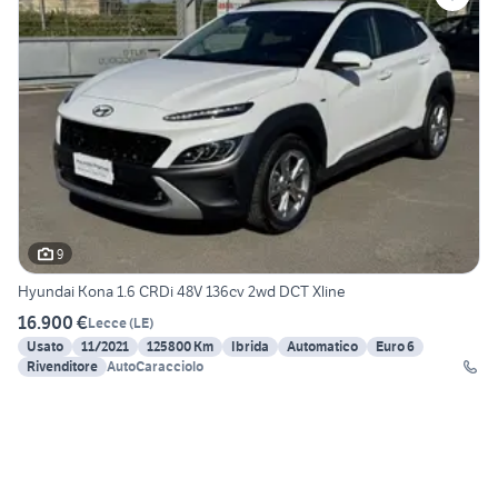
9
Hyundai Kona 1.6 CRDi 48V 136cv 2wd DCT Xline
16.900 €
Lecce
(
LE
)
Usato
11/2021
125800 Km
Ibrida
Automatico
Euro 6
Rivenditore
AutoCaracciolo