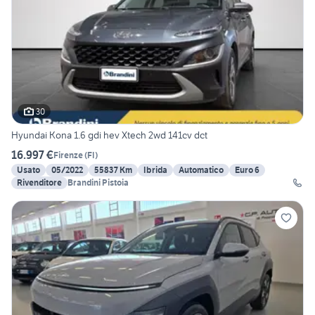
30
Hyundai Kona 1.6 gdi hev Xtech 2wd 141cv dct
16.997 €
Firenze
(
FI
)
Usato
05/2022
55837 Km
Ibrida
Automatico
Euro 6
Rivenditore
Brandini Pistoia