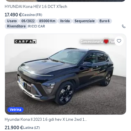
HYUNDAI Kona HEV 1.6 DCT XTech
17.490 €
Cassino
(
FR
)
Usato
05/2022
85000 Km
Ibrida
Sequenziale
Euro 6
Rivenditore
RICCI CAR
Vetrina
Hyundai Kona II 2023 1.6 gdi hev X Line 2wd 1...
21.900 €
Latina
(
LT
)