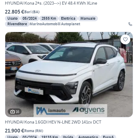
HYUNDAI Kona 2ªs. (2023-->) EV 48.4 KWh XLine
22.805 €
Bari
(
BA
)
Usato
05/2024
2555 Km
Elettrica
Manuale
Rivenditore
MarinoAutomobili Autoplanet
16
HYUNDAI Kona 1.6GDI HEV N-LINE 2WD 141cv DCT
21.900 €
Roma
(
RM
)
Usato
03/2024
19135 Km
Ibrida
Automatico
Euro 6