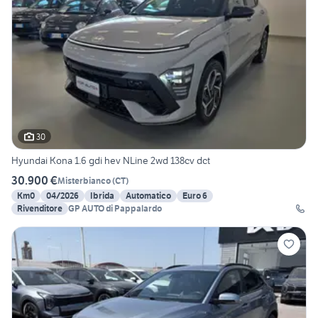
30
Hyundai Kona 1.6 gdi hev NLine 2wd 138cv dct
30.900 €
Misterbianco
(
CT
)
Km0
04/2026
Ibrida
Automatico
Euro 6
Rivenditore
GP AUTO di Pappalardo