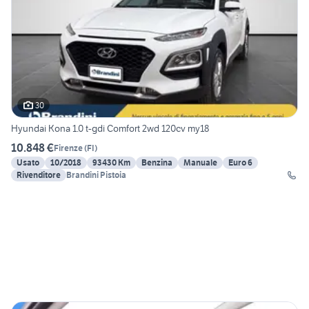
30
Hyundai Kona 1.0 t-gdi Comfort 2wd 120cv my18
10.848 €
Firenze
(
FI
)
Usato
10/2018
93430 Km
Benzina
Manuale
Euro 6
Rivenditore
Brandini Pistoia