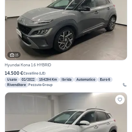
15
Hyundai Kona 1.6 HYBRID
14.500 €
Cavallino
(
LE
)
Usato
02/2022
154294 Km
Ibrida
Automatico
Euro 6
Rivenditore
Pezzuto Group