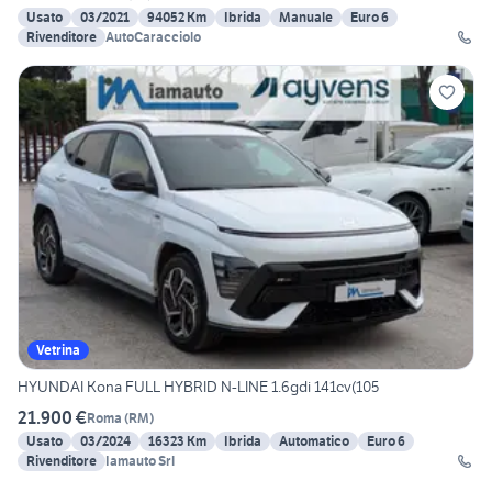
Usato
03/2021
94052 Km
Ibrida
Manuale
Euro 6
Rivenditore
AutoCaracciolo
Vetrina
HYUNDAI Kona FULL HYBRID N-LINE 1.6gdi 141cv(105
21.900 €
Roma
(
RM
)
Usato
03/2024
16323 Km
Ibrida
Automatico
Euro 6
Rivenditore
Iamauto Srl