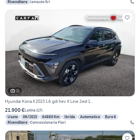
Rivenditore
Iamauto Srl
21
Hyundai Kona II 2023 1.6 gdi hev X Line 2wd 1...
21.900 €
Latina
(
LT
)
Usato
09/2023
64880 Km
Ibrida
Automatico
Euro 6
Rivenditore
Concessionaria Fiori