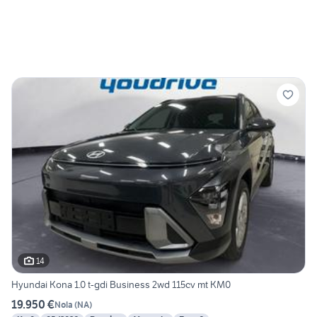
14
Hyundai Kona 1.0 t-gdi Business 2wd 115cv mt KM0
19.950 €
Nola
(
NA
)