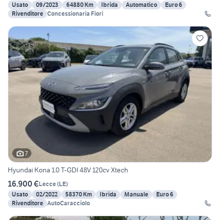
Usato
09/2023
64880 Km
Ibrida
Automatico
Euro 6
Rivenditore
Concessionaria Fiori
7
Hyundai Kona 1.0 T-GDI 48V 120cv Xtech
16.900 €
Lecce
(
LE
)
Usato
02/2022
58370 Km
Ibrida
Manuale
Euro 6
Rivenditore
AutoCaracciolo