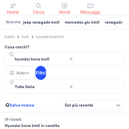
Home
Cerca
Vendi
Messaggi
jeep renegade km0
mercedes glc km0
renegade km
Ricerche
Subito
Auto
hyundai kona km0
Cosa cerchi?
Filtri
Auto
Salva ricerca
Dal più recente
39 risultati
Hyundai kona km0 in vendita