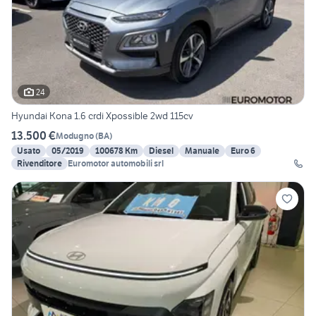
24
Hyundai Kona 1.6 crdi Xpossible 2wd 115cv
13.500 €
Modugno
(
BA
)
Usato
05/2019
100678 Km
Diesel
Manuale
Euro 6
Rivenditore
Euromotor automobili srl