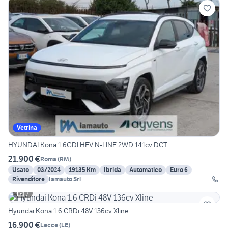
Vetrina
HYUNDAI Kona 1.6GDI HEV N-LINE 2WD 141cv DCT
21.900 €
Roma
(
RM
)
Usato
03/2024
19135 Km
Ibrida
Automatico
Euro 6
Rivenditore
Iamauto Srl
7
Hyundai Kona 1.6 CRDi 48V 136cv Xline
16.900 €
Lecce
(
LE
)