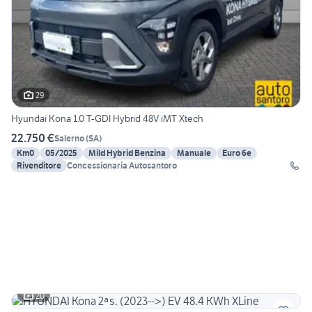
29
Hyundai Kona 1.0 T-GDI Hybrid 48V iMT Xtech
22.750 €
Salerno
(
SA
)
Km0
05/2025
Mild Hybrid Benzina
Manuale
Euro 6e
Rivenditore
Concessionaria Autosantoro
20