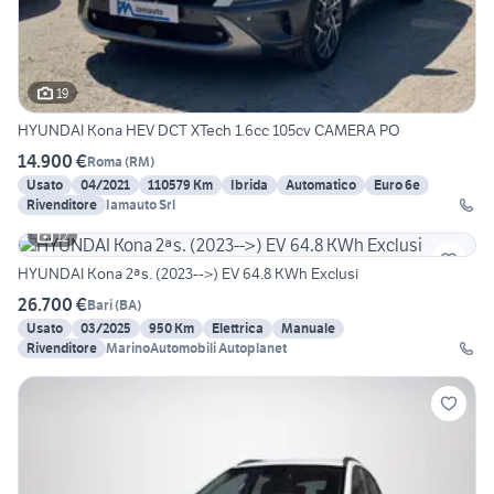
19
HYUNDAI Kona HEV DCT XTech 1.6cc 105cv CAMERA PO
14.900 €
Roma
(
RM
)
Usato
04/2021
110579 Km
Ibrida
Automatico
Euro 6e
Rivenditore
Iamauto Srl
12
HYUNDAI Kona 2ªs. (2023-->) EV 64.8 KWh Exclusi
26.700 €
Bari
(
BA
)
Usato
03/2025
950 Km
Elettrica
Manuale
Rivenditore
MarinoAutomobili Autoplanet