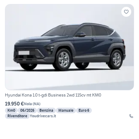
Hyundai Kona 1.0 t-gdi Business 2wd 115cv mt KM0
19.950 €
Nola
(
NA
)
Km0
06/2026
Benzina
Manuale
Euro 6
Rivenditore
Youdrivecars.it