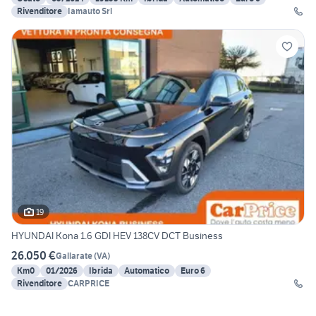
Rivenditore
Iamauto Srl
19
HYUNDAI Kona 1.6 GDI HEV 138CV DCT Business
26.050 €
Gallarate
(
VA
)
Km0
01/2026
Ibrida
Automatico
Euro 6
Rivenditore
CARPRICE