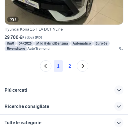
8
Hyundai Kona 1.6 HEV DCT NLine
29.700 €
Padova
(
PD
)
Km0
04/2026
Mild Hybrid Benzina
Automatico
Euro 6e
Rivenditore
Auto Tremonti
1
2
Più cercati
Correlati
Richerche simili
Suggerimenti
Ricerche consigliate
offerte smart roma
subaru km0
fiat 1100 anni 50
km 0
mitsubishi lancer evo 10
auto cabrio
alfa giulia km0
auto usate taranto
Tutte le categorie
dacia sandero km 0
privati
nissan patrol y60 auto
kia stonic km0
3008 usata