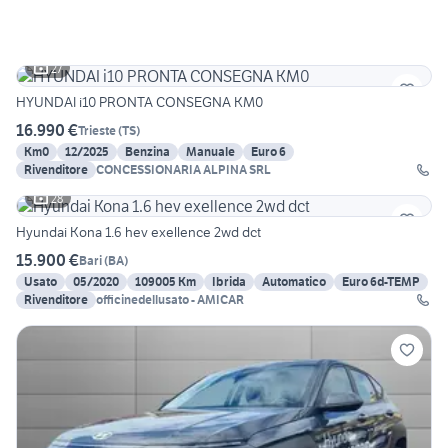
27
HYUNDAI i10 PRONTA CONSEGNA KM0
16.990 €
Trieste
(
TS
)
Km0
12/2025
Benzina
Manuale
Euro 6
Rivenditore
CONCESSIONARIA ALPINA SRL
28
Hyundai Kona 1.6 hev exellence 2wd dct
15.900 €
Bari
(
BA
)
Usato
05/2020
109005 Km
Ibrida
Automatico
Euro 6d-TEMP
Rivenditore
officinedellusato - AMICAR