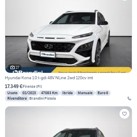
27
Hyundai Kona 1.0 t-gdi 48V NLine 2wd 120cv imt
17.349 €
Firenze
(
FI
)
Usato
02/2023
47083 Km
Ibrida
Manuale
Euro 6
Rivenditore
Brandini Pistoia