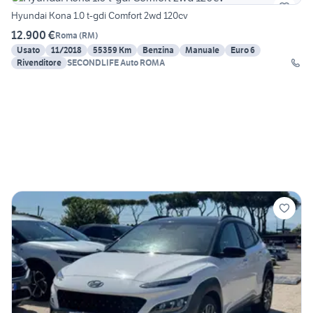
Hyundai Kona 1.0 t-gdi Comfort 2wd 120cv
12.900 €
Roma
(
RM
)
Usato
11/2018
55359 Km
Benzina
Manuale
Euro 6
Rivenditore
SECONDLIFE Auto ROMA