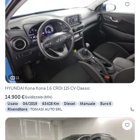
11
HYUNDAI Kona Kona 1.6 CRDI 115 CV Classic
14.900 €
Guidizzolo
(
MN
)
Usato
04/2019
63428 Km
Diesel
Manuale
Euro 6
Rivenditore
TOMASI AUTO SRL