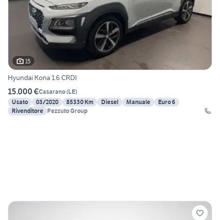
15
Hyundai Kona 1.6 CRDI
15.000 €
Casarano
(
LE
)
Usato
03/2020
85330 Km
Diesel
Manuale
Euro 6
Rivenditore
Pezzuto Group