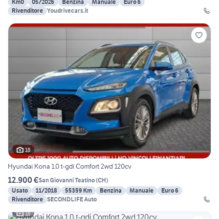
Km0
05/2026
Benzina
Manuale
Euro 6
Rivenditore
Youdrivecars.it
18
Hyundai Kona 1.0 t-gdi Comfort 2wd 120cv
12.900 €
San Giovanni Teatino
(
CH
)
Usato
11/2018
55359 Km
Benzina
Manuale
Euro 6
Rivenditore
SECONDLIFE Auto
18