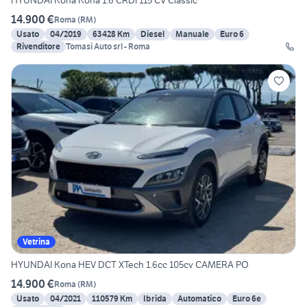
HYUNDAI Kona Kona 1.6 CRDI 115 CV Classic
14.900 €
Roma
(
RM
)
Usato
04/2019
63428 Km
Diesel
Manuale
Euro 6
Rivenditore
Tomasi Auto srl - Roma
Vetrina
HYUNDAI Kona HEV DCT XTech 1.6cc 105cv CAMERA PO
14.900 €
Roma
(
RM
)
Usato
04/2021
110579 Km
Ibrida
Automatico
Euro 6e