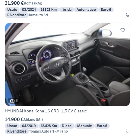
21.900 €
Roma
(
RM
)
Usato
03/2024
16323 Km
Ibrida
Automatico
Euro 6
Rivenditore
Iamauto Srl
11
HYUNDAI Kona Kona 1.6 CRDI 115 CV Classic
14.900 €
Milano
(
MI
)
Usato
04/2019
63428 Km
Diesel
Manuale
Euro 6
Rivenditore
Tomasi Auto srl - Milano