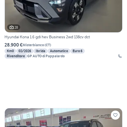
28
Hyundai Kona 1.6 gdi hev Business 2wd 138cv dct
28.900 €
Misterbianco
(
CT
)
Km0
02/2026
Ibrida
Automatico
Euro 6
Rivenditore
GP AUTO di Pappalardo