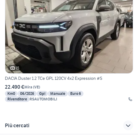
15
DACIA Duster 1.2 TCe GPL 120CV 4x2 Expression #S
22.490 €
Mira
(
VE
)
Km0
06/2026
Gpl
Manuale
Euro 6
Rivenditore
RSAUTOMOBILI
Più cercati