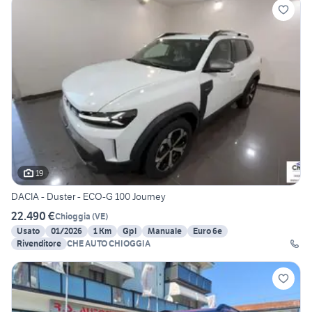
19
DACIA - Duster - ECO-G 100 Journey
22.490 €
Chioggia
(
VE
)
Usato
01/2026
1 Km
Gpl
Manuale
Euro 6e
Rivenditore
CHE AUTO CHIOGGIA