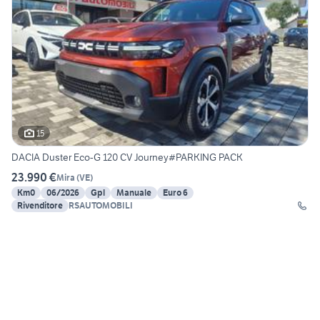
15
DACIA Duster Eco-G 120 CV Journey#PARKING PACK
23.990 €
Mira
(
VE
)
Km0
06/2026
Gpl
Manuale
Euro 6
Rivenditore
RSAUTOMOBILI