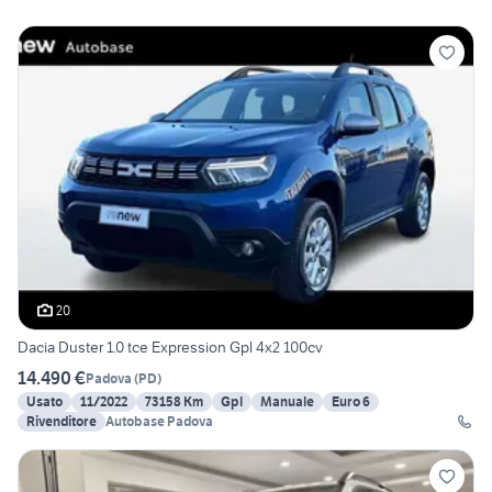
20
Dacia Duster 1.0 tce Expression Gpl 4x2 100cv
14.490 €
Padova
(
PD
)
Usato
11/2022
73158 Km
Gpl
Manuale
Euro 6
Rivenditore
Autobase Padova