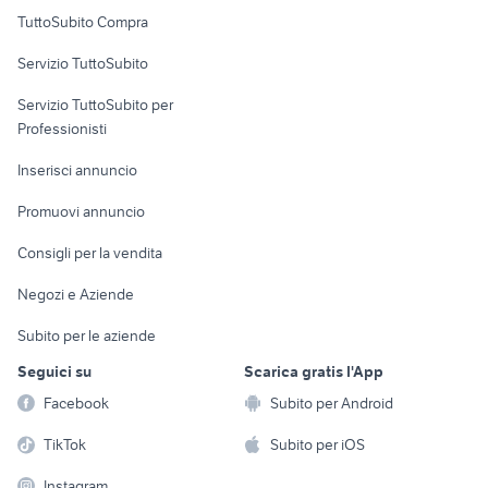
Uffici e Locali
TuttoSubito Compra
commerciali
Servizio TuttoSubito
elettronica
per la casa e la
sports e hobby
Servizio TuttoSubito per
persona
Informatica
Animali
Professionisti
Arredamento e
Console e
Accessori per
Casalinghi
Inserisci annuncio
Videogiochi
animali
Elettrodomestici
Promuovi annuncio
Audio/Video
Musica e Film
Giardino e Fai da te
Consigli per la vendita
Fotografia
Libri e Riviste
Abbigliamento e
Negozi e Aziende
Telefonia
Strumenti Musicali
Accessori
Subito per le aziende
Sports
Tutto per i bambini
Seguici su
Scarica gratis l'App
Biciclette
Facebook
Subito per Android
Collezionismo
TikTok
Subito per iOS
Instagram