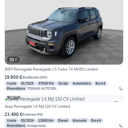
17
JEEP Renegade Renegade 1.5 Turbo T4 MHEV Limited
19.900 €
Guidizzolo
(
MN
)
Usato
01/2023
47938 Km
Ibrida
Automatico
Euro 6
Rivenditore
TOMASI AUTO SRL
15
Jeep Renegade 1.6 Mjt 130 CV Limited
23.490 €
Palermo
(
PA
)
Usato
02/2024
12000 Km
Diesel
Manuale
Euro 6
Rivenditore
Autopronta