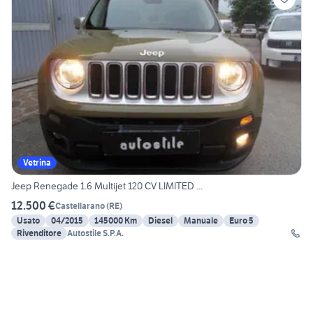
Vetrina
Jeep Renegade 1.6 Multijet 120 CV LIMITED ...
12.500 €
Castellarano
(
RE
)
Usato
04/2015
145000 Km
Diesel
Manuale
Euro 5
Rivenditore
Autostile S.P.A.