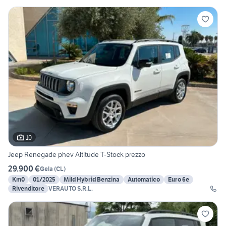
10
Jeep Renegade phev Altitude T-Stock prezzo
29.900 €
Gela
(
CL
)
Km0
01/2025
Mild Hybrid Benzina
Automatico
Euro 6e
Rivenditore
VERAUTO S.R.L.