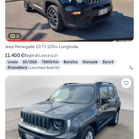
16
Jeep Renegade 1.0 T3 120cv Longitude
11.400 €
Bagni di Lucca
(
LU
)
Usato
03/2019
76850 Km
Benzina
Manuale
Euro 6
Rivenditore
Lucchesi Auto Srl