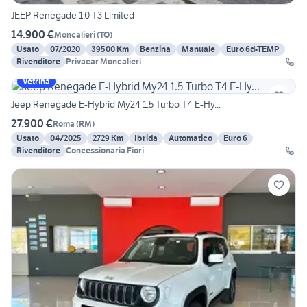
JEEP Renegade 1.0 T3 Limited
14.900 €
Moncalieri
(
TO
)
Usato
07/2020
39500 Km
Benzina
Manuale
Euro 6d-TEMP
Rivenditore
Privacar Moncalieri
Vetrina
Jeep Renegade E-Hybrid My24 1.5 Turbo T4 E-Hy...
27.900 €
Roma
(
RM
)
Usato
04/2025
2729 Km
Ibrida
Automatico
Euro 6
Rivenditore
Concessionaria Fiori