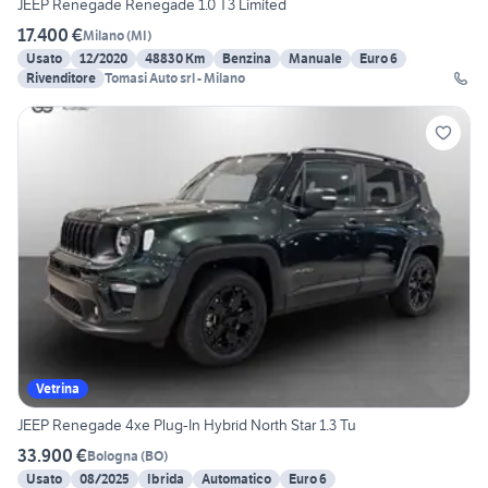
JEEP Renegade Renegade 1.0 T3 Limited
17.400 €
Milano
(
MI
)
Usato
12/2020
48830 Km
Benzina
Manuale
Euro 6
Rivenditore
Tomasi Auto srl - Milano
Vetrina
JEEP Renegade 4xe Plug-In Hybrid North Star 1.3 Tu
33.900 €
Bologna
(
BO
)
Usato
08/2025
Ibrida
Automatico
Euro 6