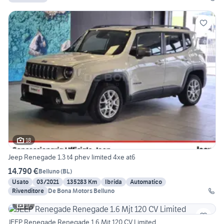
18
Jeep Renegade 1.3 t4 phev limited 4xe at6
14.790 €
Belluno
(
BL
)
Usato
03/2021
135283 Km
Ibrida
Automatico
Rivenditore
De Bona Motors Belluno
17
JEEP Renegade Renegade 1.6 Mjt 120 CV Limited