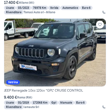
17.400 €
Milano
(
MI
)
Usato
03/2023
76978 Km
Ibrida
Automatico
Euro 6
Rivenditore
Tomasi Auto srl - Milano
Vetrina
JEEP Renegade 1.0cc 120cv *GPL* CRUISE CONTROL
9.400 €
Roma
(
RM
)
Usato
01/2019
172068 Km
Gpl
Manuale
Euro 6
Rivenditore
Iamauto Srl