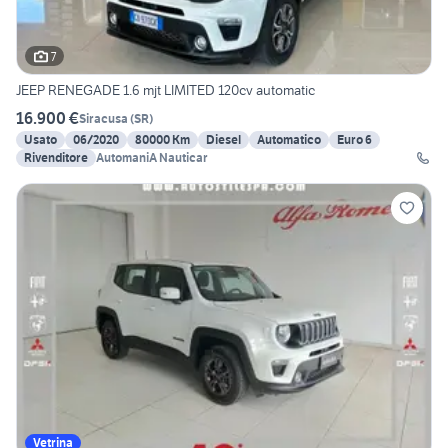
7
JEEP RENEGADE 1.6 mjt LIMITED 120cv automatic
16.900 €
Siracusa
(
SR
)
Usato
06/2020
80000 Km
Diesel
Automatico
Euro 6
Rivenditore
AutomaniA Nauticar
Vetrina