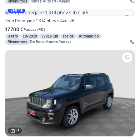
Rivenditore
Tomasi Auto srl - Milano
Vetrina
Jeep Renegade 1.3 t4 phev s 4xe at6
17.700 €
Padova
(
PD
)
Usato
10/2020
77816 Km
Ibrida
Automatico
Rivenditore
De Bona Motors Padova
15