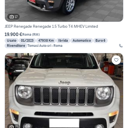
17
JEEP Renegade Renegade 1.5 Turbo T4 MHEV Limited
19.900 €
Roma
(
RM
)
Usato
01/2023
47938 Km
Ibrida
Automatico
Euro 6
Rivenditore
Tomasi Auto srl - Roma
11