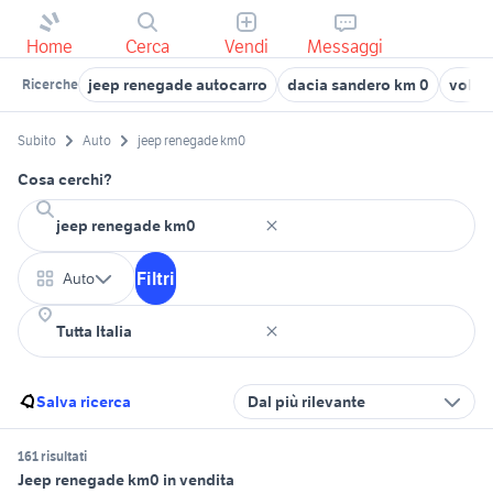
Home
Cerca
Vendi
Messaggi
jeep renegade autocarro
dacia sandero km 0
volks
Ricerche
Subito
Auto
jeep renegade km0
Cosa cerchi?
Filtri
Auto
Salva ricerca
Dal più rilevante
161 risultati
Jeep renegade km0 in vendita