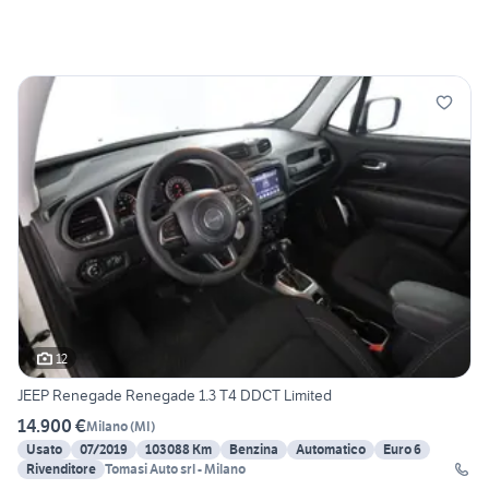
12
JEEP Renegade Renegade 1.3 T4 DDCT Limited
14.900 €
Milano
(
MI
)
Usato
07/2019
103088 Km
Benzina
Automatico
Euro 6
Rivenditore
Tomasi Auto srl - Milano