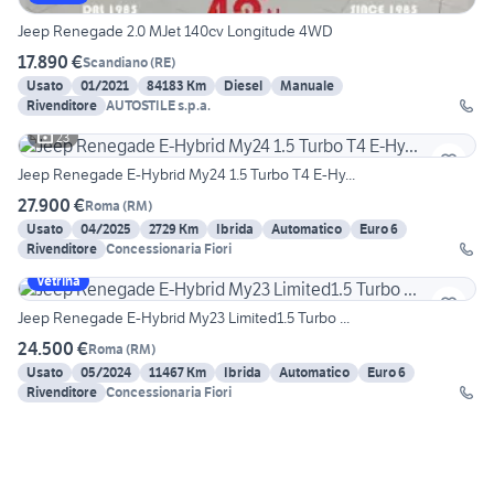
Jeep Renegade 2.0 MJet 140cv Longitude 4WD
17.890 €
Scandiano
(
RE
)
Usato
01/2021
84183 Km
Diesel
Manuale
Rivenditore
AUTOSTILE s.p.a.
23
Jeep Renegade E-Hybrid My24 1.5 Turbo T4 E-Hy...
27.900 €
Roma
(
RM
)
Usato
04/2025
2729 Km
Ibrida
Automatico
Euro 6
Rivenditore
Concessionaria Fiori
Vetrina
Jeep Renegade E-Hybrid My23 Limited1.5 Turbo ...
24.500 €
Roma
(
RM
)
Usato
05/2024
11467 Km
Ibrida
Automatico
Euro 6
Rivenditore
Concessionaria Fiori