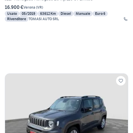
16.900 €
Verona
(
VR
)
Usato
05/2019
63612 Km
Diesel
Manuale
Euro 6
Rivenditore
TOMASI AUTO SRL