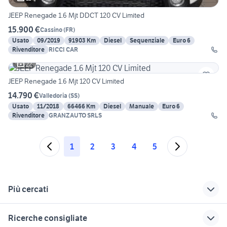
JEEP Renegade 1.6 Mjt DDCT 120 CV Limited
15.900 €
Cassino
(
FR
)
Usato
09/2019
91903 Km
Diesel
Sequenziale
Euro 6
Rivenditore
RICCI CAR
22
JEEP Renegade 1.6 Mjt 120 CV Limited
14.790 €
Valledoria
(
SS
)
Usato
11/2018
66466 Km
Diesel
Manuale
Euro 6
Rivenditore
GRANZAUTO SRLS
1
2
3
4
5
Più cercati
Correlati
Richerche simili
Suggerimenti
Ricerche consigliate
audi q5 km 0
jeep renegade km 0
hyundai i10 km0