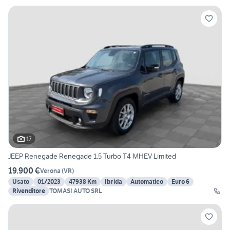
17
JEEP Renegade Renegade 1.5 Turbo T4 MHEV Limited
19.900 €
Verona
(
VR
)
Usato
01/2023
47938 Km
Ibrida
Automatico
Euro 6
Rivenditore
TOMASI AUTO SRL