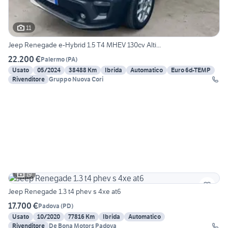
11
Jeep Renegade e-Hybrid 1.5 T4 MHEV 130cv Alti...
22.200 €
Palermo
(
PA
)
Usato
05/2024
38488 Km
Ibrida
Automatico
Euro 6d-TEMP
Rivenditore
Gruppo Nuova Cori
19
Jeep Renegade 1.3 t4 phev s 4xe at6
17.700 €
Padova
(
PD
)
Usato
10/2020
77816 Km
Ibrida
Automatico
Rivenditore
De Bona Motors Padova