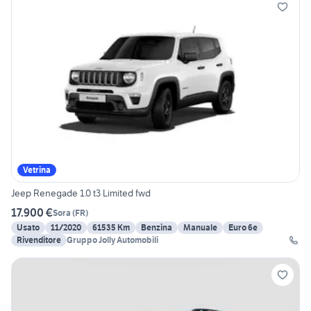
Vetrina
Jeep Renegade 1.0 t3 Limited fwd
17.900 €
Sora
(
FR
)
Usato
11/2020
61535 Km
Benzina
Manuale
Euro 6e
Rivenditore
Gruppo Jolly Automobili