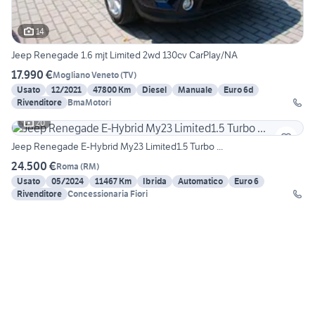
14
Jeep Renegade 1.6 mjt Limited 2wd 130cv CarPlay/NA
17.990 €
Mogliano Veneto
(
TV
)
Usato
12/2021
47800 Km
Diesel
Manuale
Euro 6d
Rivenditore
BmaMotori
20
Jeep Renegade E-Hybrid My23 Limited1.5 Turbo ...
24.500 €
Roma
(
RM
)
Usato
05/2024
11467 Km
Ibrida
Automatico
Euro 6
Rivenditore
Concessionaria Fiori