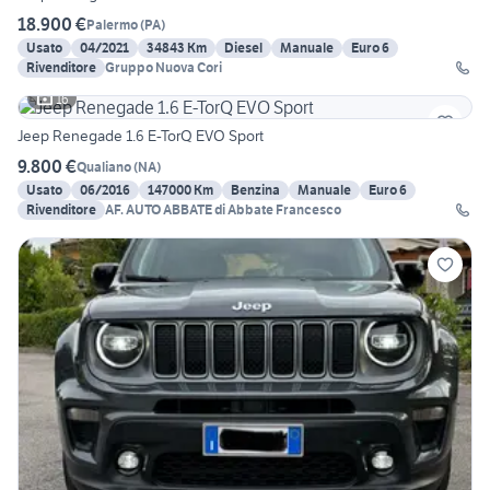
18.900 €
Palermo
(
PA
)
Usato
04/2021
34843 Km
Diesel
Manuale
Euro 6
Rivenditore
Gruppo Nuova Cori
16
Jeep Renegade 1.6 E-TorQ EVO Sport
9.800 €
Qualiano
(
NA
)
Usato
06/2016
147000 Km
Benzina
Manuale
Euro 6
Rivenditore
AF. AUTO ABBATE di Abbate Francesco