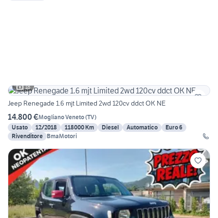
18
Jeep Renegade 1.6 mjt Limited 2wd 120cv ddct OK NE
14.800 €
Mogliano Veneto
(
TV
)
Usato
12/2018
118000 Km
Diesel
Automatico
Euro 6
Rivenditore
BmaMotori