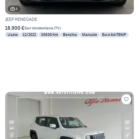
6
JEEP RENEGADE
18.900 €
San Vendemiano
(
TV
)
Usato
12/2022
36500 Km
Benzina
Manuale
Euro 6d-TEMP