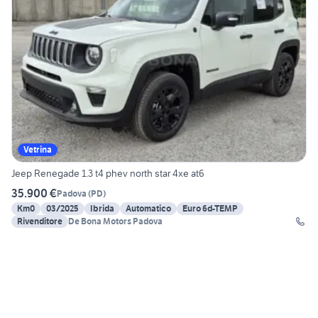
Vetrina
Jeep Renegade 1.3 t4 phev north star 4xe at6
35.900 €
Padova
(
PD
)
Km0
03/2025
Ibrida
Automatico
Euro 6d-TEMP
Rivenditore
De Bona Motors Padova