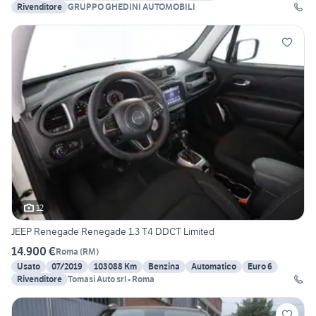
Rivenditore
GRUPPO GHEDINI AUTOMOBILI
12
JEEP Renegade Renegade 1.3 T4 DDCT Limited
14.900 €
Roma
(
RM
)
Usato
07/2019
103088 Km
Benzina
Automatico
Euro 6
Rivenditore
Tomasi Auto srl - Roma