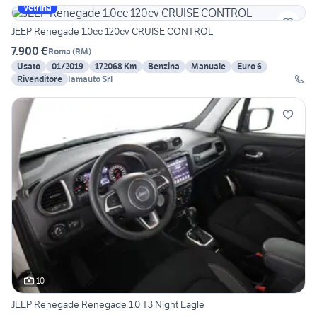
Vetrina
JEEP Renegade 1.0cc 120cv CRUISE CONTROL
7.900 €
Roma
(
RM
)
Usato
01/2019
172068 Km
Benzina
Manuale
Euro 6
Rivenditore
Iamauto Srl
10
JEEP Renegade Renegade 1.0 T3 Night Eagle