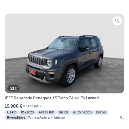
17
JEEP Renegade Renegade 1.5 Turbo T4 MHEV Limited
19.900 €
Milano
(
MI
)
Usato
01/2023
47938 Km
Ibrida
Automatico
Euro 6
Rivenditore
Tomasi Auto srl - Milano