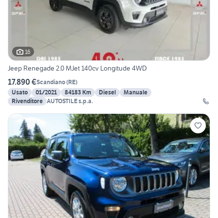
16
Jeep Renegade 2.0 MJet 140cv Longitude 4WD
17.890 €
Scandiano
(
RE
)
Usato
01/2021
84183 Km
Diesel
Manuale
Rivenditore
AUTOSTILE s.p.a.