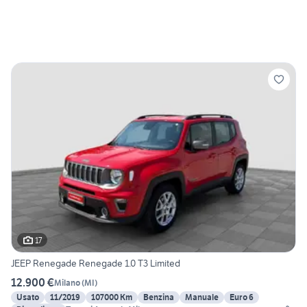
17
JEEP Renegade Renegade 1.0 T3 Limited
12.900 €
Milano
(
MI
)
Usato
11/2019
107000 Km
Benzina
Manuale
Euro 6