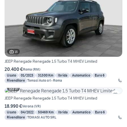
16
JEEP Renegade Renegade 1.5 Turbo T4 MHEV Limited
20.400 €
Roma
(
RM
)
Usato
01/2023
31300 Km
Ibrida
Automatico
Euro 6
Rivenditore
Tomasi Auto srl - Roma
16
JEEP Renegade Renegade 1.5 Turbo T4 MHEV Limited
18.990 €
Verona
(
VR
)
Usato
04/2022
50469 Km
Ibrida
Automatico
Euro 6
Rivenditore
TOMASI AUTO SRL