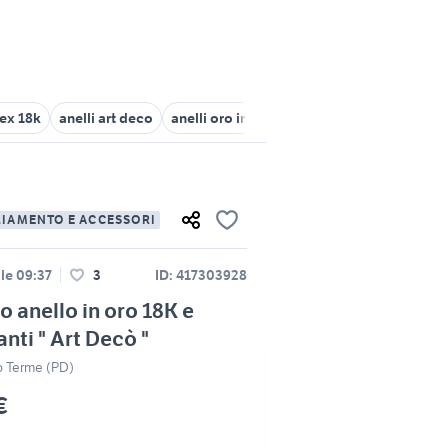
lex 18k
anelli art deco
anelli oro in offerta
anelli oro rosso
an
LIAMENTO E ACCESSORI
lle 09:37
3
ID: 417303928
o anello in oro 18K e
nti " Art Decò "
 Terme (PD)
€