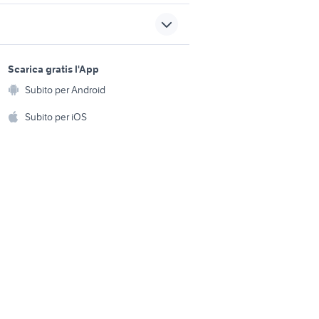
i
anello oro Lombardia
pianegonda anelli
amento
abbigliamento
sports e hobby
oro
orologio uomo oro 18 kt
a
Scarica gratis l'App
Animali
abbigliamento
Subito per Android
ento e
anelli vintage uomo
Accessori per animali
hi
Subito per iOS
abbigliamento
Musica e Film
omestici
sedili porsche
sensore angolo sterzo
Libri e Riviste
e Fai da te
mercedes classe b
Strumenti Musicali
amento e
ri
Sports
 i bambini
Biciclette
Collezionismo