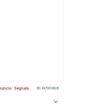
nuncio
Segnala
ID:
417303928