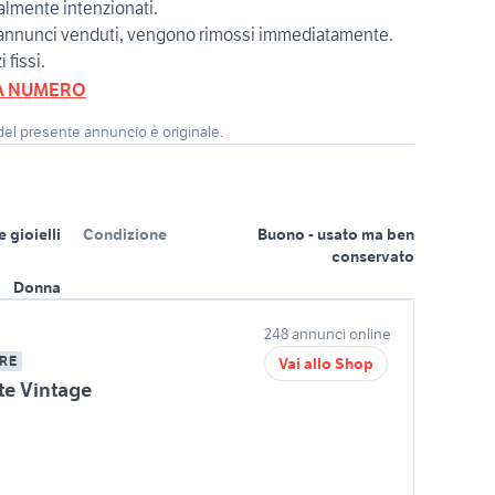
ealmente intenzionati.
i annunci venduti, vengono rimossi immediatamente.
 fissi.
A NUMERO
 del presente annuncio è originale.
 gioielli
Condizione
Buono - usato ma ben
conservato
Donna
248 annunci online
RE
Vai allo Shop
te Vintage