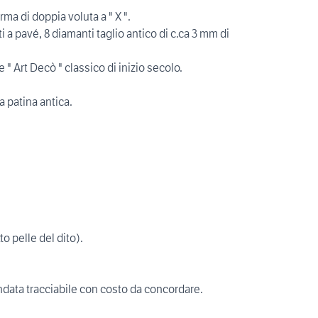
rma di doppia voluta a " X ".
 a pavé, 8 diamanti taglio antico di c.ca 3 mm di
 " Art Decò " classico di inizio secolo.
 patina antica.
o pelle del dito).
data tracciabile con costo da concordare.