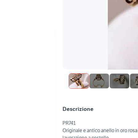
Descrizione
PR741
Originale e antico anello in oro ros
lavorazione a cestello.