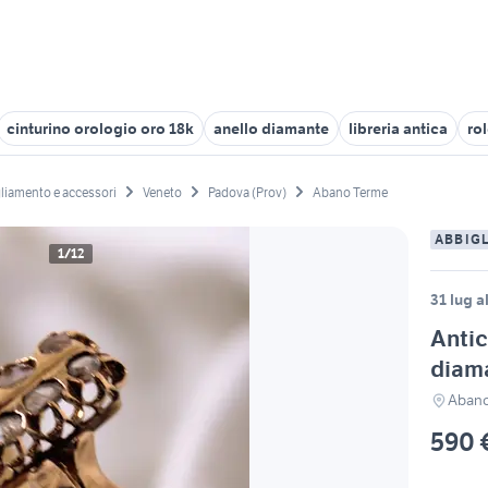
cinturino orologio oro 18k
anello diamante
libreria antica
ro
liamento e accessori
Veneto
Padova (Prov)
Abano Terme
ABBIG
1/12
31 lug a
Antic
diama
Abano
590 