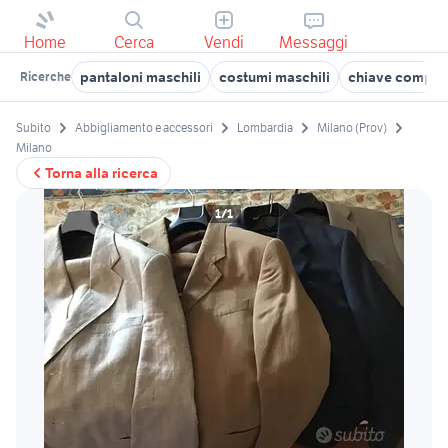
Home
Cerca
Vendi
Messaggi
pantaloni maschili
costumi maschili
chiave complet
Ricerche
Subito
Abbigliamento e accessori
Lombardia
Milano (Prov)
Milano
Torna alla ricerca
1/1