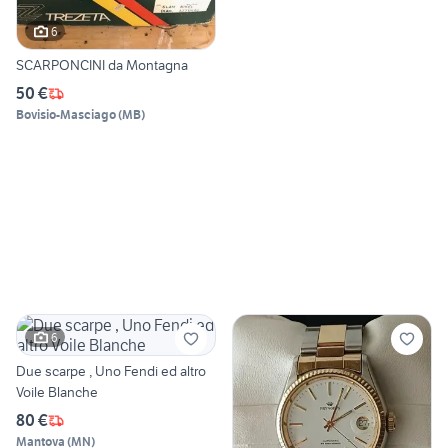
6
SCARPONCINI da Montagna
50 €
Bovisio-Masciago
(
MB
)
6
Due scarpe , Uno Fendi ed altro
Voile Blanche
80 €
Mantova
(
MN
)