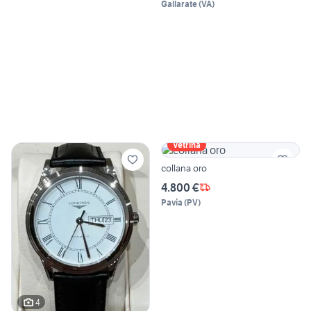
Gallarate
(
VA
)
Vetrina
collana oro
4.800 €
Pavia
(
PV
)
4