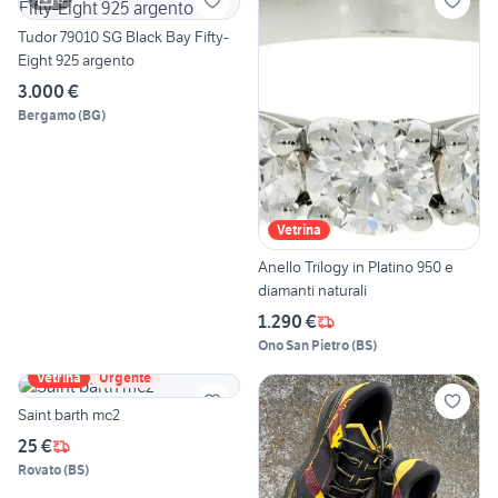
Tudor 79010 SG Black Bay Fifty-
Eight 925 argento
3.000 €
Bergamo
(
BG
)
Vetrina
Anello Trilogy in Platino 950 e
diamanti naturali
1.290 €
Ono San Pietro
(
BS
)
Vetrina
Urgente
Saint barth mc2
25 €
Rovato
(
BS
)