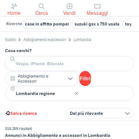
Home
Cerca
Vendi
Messaggi
case in affitto pompei
suzuki gsx s 750 usata
toyota
Ricerche
Subito
Abbigliamento e accessori
Lombardia
Cosa cerchi?
Abbigliamento e
Filtri
Accessori
Salva ricerca
Dal più rilevante
310.259 risultati
Annunci in Abbigliamento e accessori in Lombardia