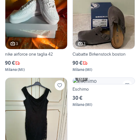
3
3
nike airforce one taglia 42
Ciabatte Birkenstock boston
90 €
90 €
Milano
(
MI
)
Milano
(
MI
)
3
Eschimo
30 €
Milano
(
MI
)