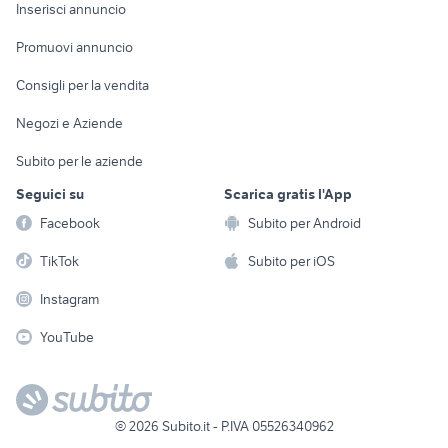
Console e
Accessori per
Casalinghi
Inserisci annuncio
Videogiochi
animali
Elettrodomestici
Promuovi annuncio
Audio/Video
Musica e Film
Giardino e Fai da te
Consigli per la vendita
Fotografia
Libri e Riviste
Abbigliamento e
Negozi e Aziende
Telefonia
Strumenti Musicali
Accessori
Subito per le aziende
Sports
Tutto per i bambini
Seguici su
Scarica gratis l'App
Biciclette
Facebook
Subito per Android
Collezionismo
TikTok
Subito per iOS
Instagram
YouTube
©
2026
Subito.it - P.IVA 05526340962