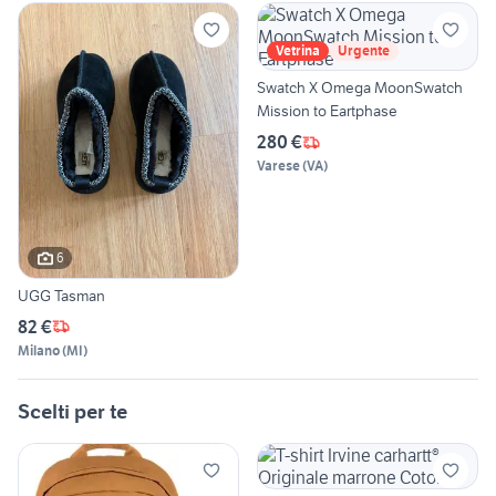
Vetrina
Urgente
Swatch X Omega MoonSwatch
Mission to Eartphase
280 €
Varese
(
VA
)
6
UGG Tasman
82 €
Milano
(
MI
)
Scelti per te