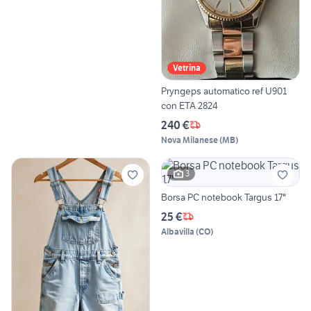
Vetrina
Pryngeps automatico ref U901
con ETA 2824
240 €
Nova Milanese
(
MB
)
3
Borsa PC notebook Targus 17"
25 €
Albavilla
(
CO
)