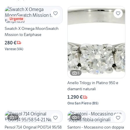
Urgente
Swatch X Omega MoonSwatch
Mission to Eartphase
280 €
Varese
(
VA
)
6
Anello Trilogy in Platino 950 e
diamanti naturali
1.290 €
Ono San Pietro
(
BS
)
6
6
Persol 714 Original PO0714 95/58
Santoni - Mocassino con doppia