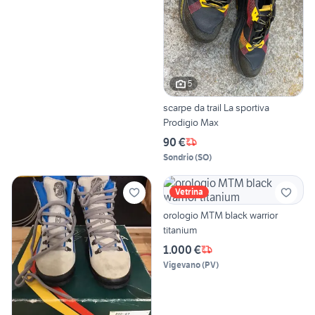
5
scarpe da trail La sportiva
Prodigio Max
90 €
Sondrio
(
SO
)
Vetrina
orologio MTM black warrior
titanium
1.000 €
Vigevano
(
PV
)