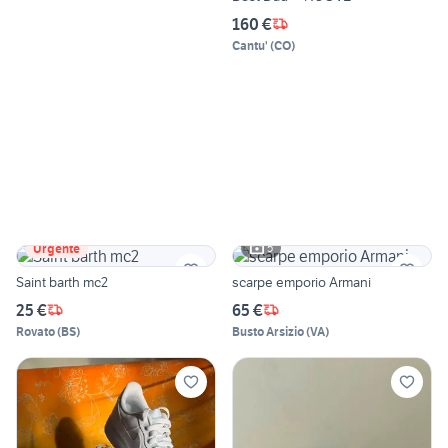
160 €
Cantu'
(
CO
)
5
Urgente
Saint barth mc2
scarpe emporio Armani
25 €
65 €
Rovato
(
BS
)
Busto Arsizio
(
VA
)