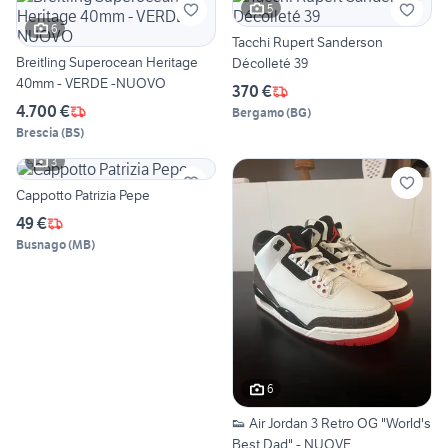
5
6
Tacchi Rupert Sanderson
Breitling Superocean Heritage
Décolleté 39
40mm - VERDE -NUOVO
370 €
4.700 €
Bergamo
(
BG
)
Brescia
(
BS
)
3
Cappotto Patrizia Pepe
49 €
Busnago
(
MB
)
6
👟 Air Jordan 3 Retro OG "World's
Best Dad" - NUOVE