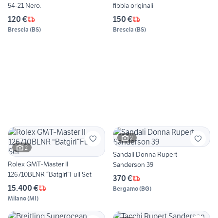
54-21 Nero.
fibbia originali
120 €
150 €
Brescia
(
BS
)
Brescia
(
BS
)
2
2
Sandali Donna Rupert
Rolex GMT‑Master II
Sanderson 39
126710BLNR “Batgirl”Full Set
370 €
15.400 €
Bergamo
(
BG
)
Milano
(
MI
)