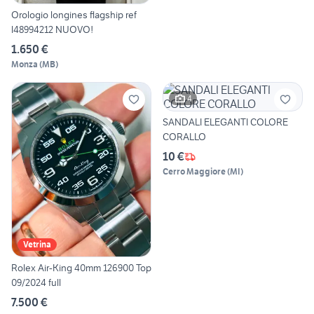
Orologio longines flagship ref
l48994212 NUOVO!
1.650 €
Monza
(
MB
)
4
SANDALI ELEGANTI COLORE
CORALLO
10 €
Cerro Maggiore
(
MI
)
Vetrina
Rolex Air-King 40mm 126900 Top
09/2024 full
7.500 €