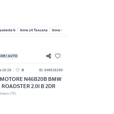
patente b
bmw z4 Toscana
bmw z4 gpl
bmw z4 cabrio
bmw 
SORI AUTO
le 15:28
0
ID: 649528290
 MOTORE N46B20B BMW
E ROADSTER 2.0I B 2DR
Omero (TE)