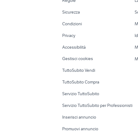
Regole
L
auto usate mantova
regalo a
Moto e Scooter
Ville singole e
fiat 1100 anni 50
Sicurezza
renault ca
S
Accessori Moto
Terreni e rustic
Condizioni
M
Nautica
Garage e box
Privacy
I
Caravan e Camper
Loft, mansarde 
Accessibilità
M
Veicoli commerciali
Case vacanza
Gestisci cookies
M
Uffici e Locali
TuttoSubito Vendi
commerciali
TuttoSubito Compra
Servizio TuttoSubito
Servizio TuttoSubito per Professionisti
Inserisci annuncio
Promuovi annuncio