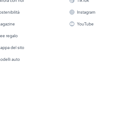
avora con noi
TikTok
uto Roma
auto usate taranto privati
auto grandinate
 a schiera
Candidati in cerca di
Audio/Video
Elettrod
ptur usata sicilia
ostenibilità
hyundai coupe
Instagram
auto usate reggio e
lavoro
i
Fotografia
Giardino 
agazine
YouTube
Attrezzature di lavoro
Telefonia
Abbigli
dee regalo
Accesso
e altro
appa del sito
Tutto per
odelli auto