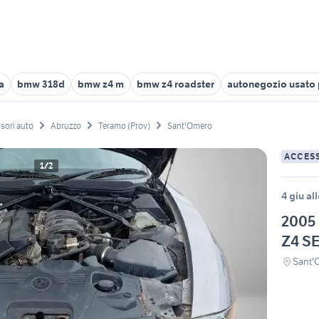
a
bmw 318d
bmw z4 m
bmw z4 roadster
autonegozio usato 
sori auto
Abruzzo
Teramo (Prov)
Sant'Omero
ACCES
1/2
4 giu al
2005
Z4 S
Sant'