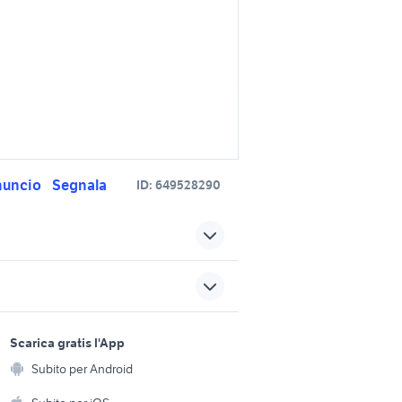
nuncio
Segnala
ID:
649528290
bmw z4 auto
bmw z4 2009 accessori auto
ccessori
sports e hobby
bmw z4 2005 accessori auto
a
Scarica gratis l'App
Animali
accessori
Subito per Android
smart roadster cabrio auto
ento e
Accessori per animali
hi