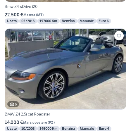
Bmw Z4 sDrive i20
22.500 €
Matera
(
MT
)
Usato
05/2013
157000 Km
Benzina
Manuale
Euro 6
6
BMW Z4 2.5i cat Roadster
14.000 €
Marsicovetere
(
PZ
)
Usato
10/2003
149000 Km
Benzina
Manuale
Euro 4