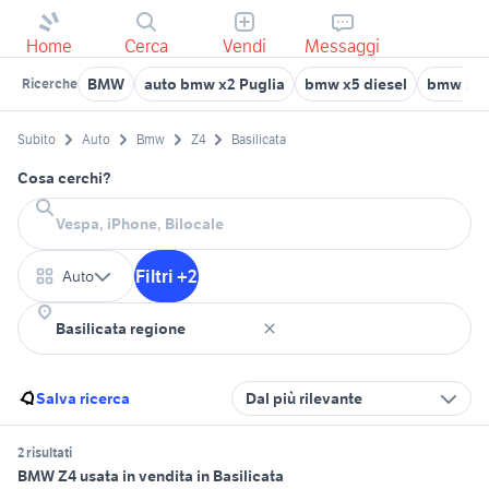
Home
Cerca
Vendi
Messaggi
BMW
auto bmw x2 Puglia
bmw x5 diesel
bmw z4 
Ricerche
Subito
Auto
Bmw
Z4
Basilicata
Cosa cerchi?
Filtri +2
Auto
Salva ricerca
Dal più rilevante
2 risultati
BMW Z4 usata in vendita in Basilicata