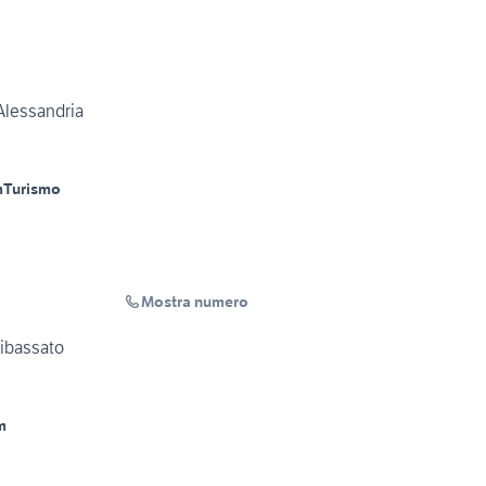
lessandria
m
Turismo
Mostra numero
W R 1250 GS 2021 ribassato
m