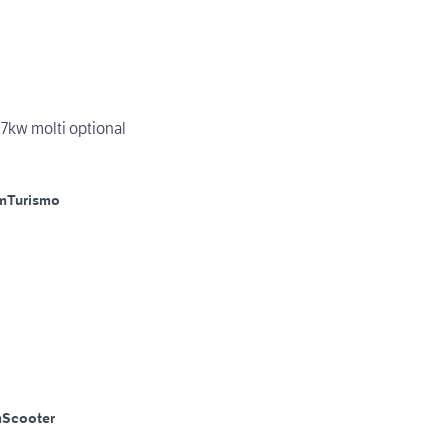
kw molti optional
m
Turismo
m
Scooter