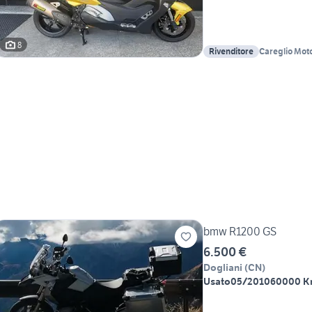
8
Rivenditore
Careglio Mot
bmw R1200 GS
6.500 €
Dogliani
(
CN
)
Usato
05/2010
60000 