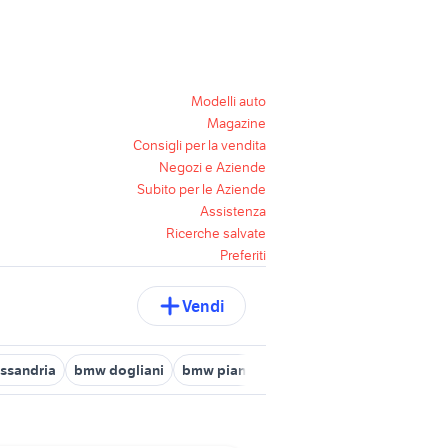
Modelli auto
Magazine
Consigli per la vendita
Negozi e Aziende
Subito per le Aziende
Assistenza
Ricerche salvate
Preferiti
Vendi
ssandria
bmw dogliani
bmw pianezza
bmw moto Novara prov