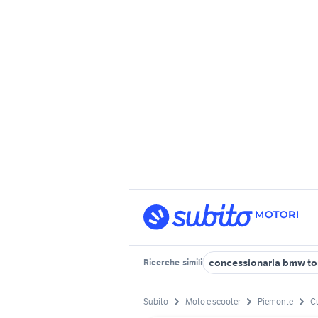
concessionaria bmw to
Ricerche
simili
Subito
Moto e scooter
Piemonte
C