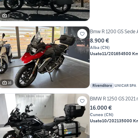
6
Bmw R 1200 GS Sede A
8.900 €
Alba
(
CN
)
Usato
11/2016
54500 K
16
Rivenditore
UNICAR SPA
BM
16.000 €
Cuneo
(
CN
)
Usato
10/2021
35000 K