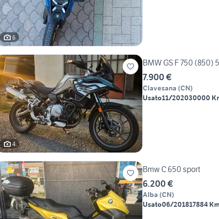
6
BMW GS F 750 (850) 57
7.900 €
Clavesana
(
CN
)
Usato
11/2020
30000 K
4
Bmw C 650 sport
6.200 €
Alba
(
CN
)
Usato
06/2018
17884 K