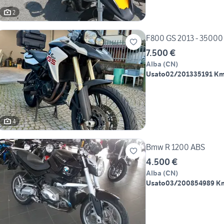
2
F800 GS 2013 - 35000
7.500 €
Alba
(
CN
)
Usato
02/2013
35191 K
4
Bmw R 1200 ABS
4.500 €
Alba
(
CN
)
Usato
03/2008
54989 K