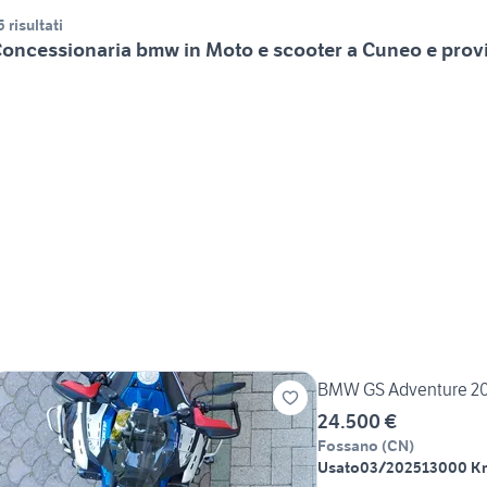
5 risultati
oncessionaria bmw in Moto e scooter a Cuneo e prov
BMW GS Adventure 2
24.500 €
Fossano
(
CN
)
Usato
03/2025
13000 K