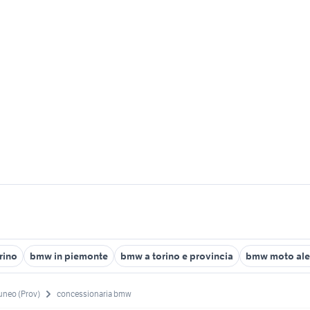
rino
bmw in piemonte
bmw a torino e provincia
bmw moto ale
uneo (Prov)
concessionaria bmw