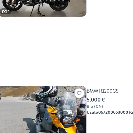
4
BMW R1200GS
5.000 €
Bra
(
CN
)
Usato
05/2006
63000 