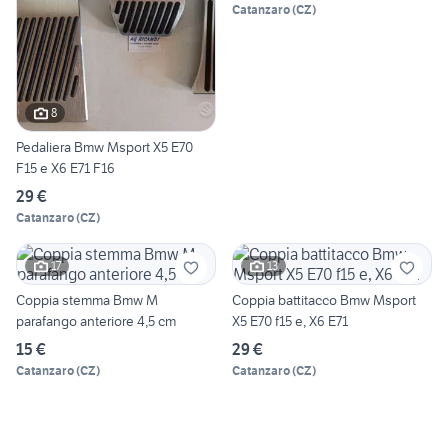
Catanzaro
(
CZ
)
8
Pedaliera Bmw Msport X5 E70
F15 e X6 E71 F16
29 €
Catanzaro
(
CZ
)
17
13
Coppia stemma Bmw M
Coppia battitacco Bmw Msport
parafango anteriore 4,5 cm
X5 E70 f15 e, X6 E71
15 €
29 €
Catanzaro
(
CZ
)
Catanzaro
(
CZ
)