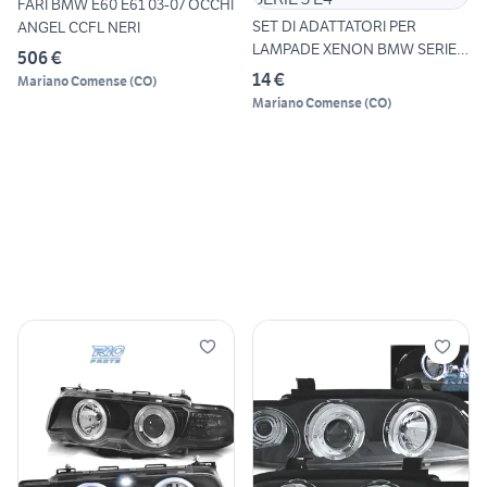
FARI BMW E60 E61 03-07 OCCHI
SET DI ADATTATORI PER
ANGEL CCFL NERI
LAMPADE XENON BMW SERIE 3
506 €
E4
14 €
Mariano Comense
(
CO
)
Mariano Comense
(
CO
)