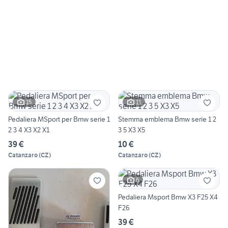
15
11
Pedaliera MSport per Bmw serie 1
Stemma emblema Bmw serie 1 2
2 3 4 X3 X2 X1
3 5 X3 X5
39 €
10 €
Catanzaro
(
CZ
)
Catanzaro
(
CZ
)
6
Pedaliera Msport Bmw X3 F25 X4
F26
39 €