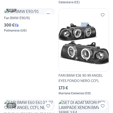
Catanzaro
(
CZ
)
4
Fari BMW E90/91
300 €
Palmanova
(
UD
)
FARI BMW E36 90-99 ANGEL
EYES FONDO NERO CCFL
173 €
Mariano Comense
(
CO
)
2