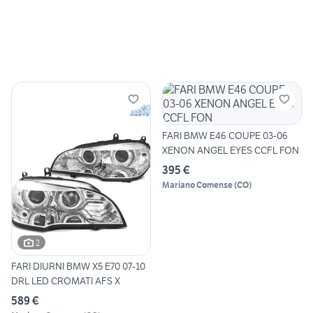
FARI BMW E46 COUPE 03-06
XENON ANGEL EYES CCFL FON
395 €
Mariano Comense
(
CO
)
2
FARI DIURNI BMW X5 E70 07-10
DRL LED CROMATI AFS X
589 €