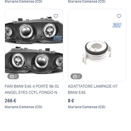
Mariano Comense
(
CO
)
Mariano Comense
(
CO
)
2
2
FARI BMW E46 4 PORTE 98-01
ADATTATORE LAMPADE H7
ANGEL EYES CCFL FONDO N
BMW E46
266 €
8 €
Mariano Comense
(
CO
)
Mariano Comense
(
CO
)