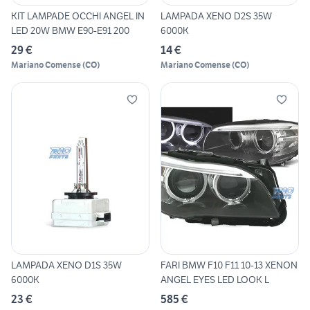
KIT LAMPADE OCCHI ANGEL IN
LAMPADA XENO D2S 35W
LED 20W BMW E90-E91 200
6000K
29 €
14 €
Mariano Comense
(
CO
)
Mariano Comense
(
CO
)
LAMPADA XENO D1S 35W
FARI BMW F10 F11 10-13 XENON
6000K
ANGEL EYES LED LOOK L
23 €
585 €