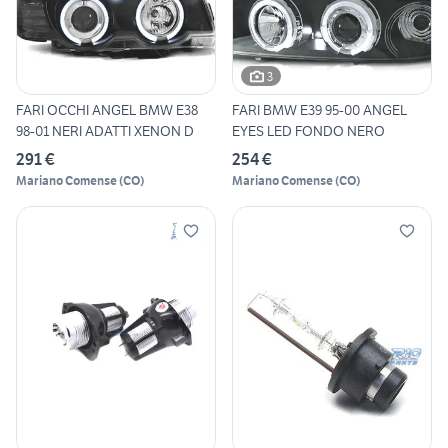
3
FARI OCCHI ANGEL BMW E38
FARI BMW E39 95-00 ANGEL
98-01 NERI ADATTI XENON D
EYES LED FONDO NERO
291 €
254 €
Mariano Comense
(
CO
)
Mariano Comense
(
CO
)