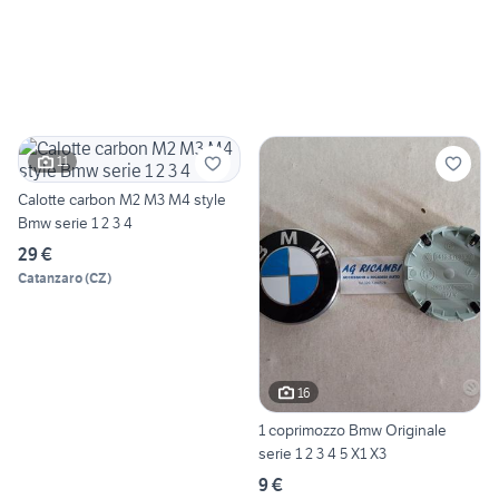
11
Calotte carbon M2 M3 M4 style
Bmw serie 1 2 3 4
29 €
Catanzaro
(
CZ
)
16
1 coprimozzo Bmw Originale
serie 1 2 3 4 5 X1 X3
9 €