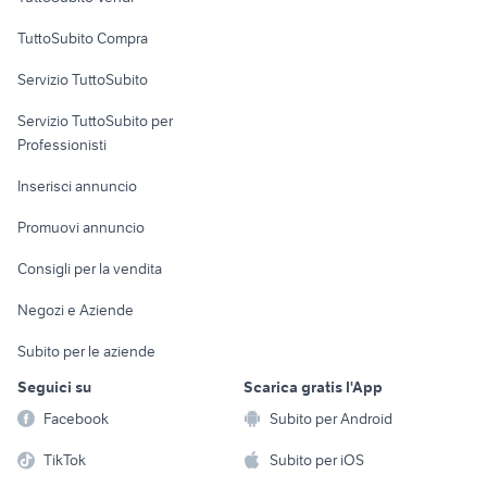
Uffici e Locali
TuttoSubito Compra
commerciali
Servizio TuttoSubito
elettronica
per la casa e la
sports e hobby
Servizio TuttoSubito per
persona
Informatica
Animali
Professionisti
Arredamento e
Console e
Accessori per
Casalinghi
Inserisci annuncio
Videogiochi
animali
Elettrodomestici
Promuovi annuncio
Audio/Video
Musica e Film
Giardino e Fai da te
Consigli per la vendita
Fotografia
Libri e Riviste
Abbigliamento e
Negozi e Aziende
Telefonia
Strumenti Musicali
Accessori
Subito per le aziende
Sports
Tutto per i bambini
Seguici su
Scarica gratis l'App
Biciclette
Facebook
Subito per Android
Collezionismo
TikTok
Subito per iOS