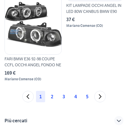
KIT LAMPADE OCCHI ANGEL IN
LED 80W CANBUS BMW E90
37 €
Mariano Comense
(
CO
)
FARI BMW E36 92-98 COUPE
CCFL OCCHI ANGEL FONDO NE
169 €
Mariano Comense
(
CO
)
1
2
3
4
5
Più cercati