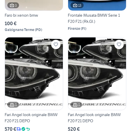
3
13
Faro bi xenon bmw
Frontale Musata BMW Serie 1
F20 F21 (Rk.Gl.)
100 €
Firenze
(
FI
)
Galzignano Terme
(
PD
)
6
6
Fari Angel look originale BMW
Fari Angel look originale BMW
F20 F21 DEPO
F20 F21 DEPO
570 €
520 €