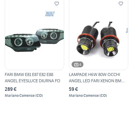
4
FARI BMW E81 E87 E82 E88
LAMPADE H6W 80W OCCHI
ANGEL EYESLUCE DIURNA FO
ANGEL LED FARI XENON BMW
E39
289 €
59 €
Mariano Comense
(
CO
)
Mariano Comense
(
CO
)