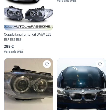
Verbania
(
VB
)
Coppia fanali anteriori BMW E81
E87 E82 E88
299 €
Verbania
(
VB
)