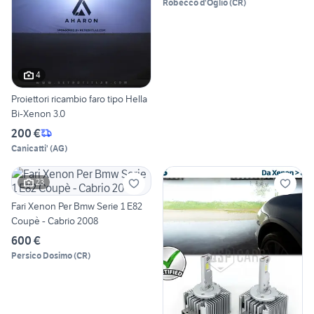
Robecco d'Oglio
(
CR
)
4
Proiettori ricambio faro tipo Hella
Bi-Xenon 3.0
200 €
Canicatti'
(
AG
)
23
Fari Xenon Per Bmw Serie 1 E82
Coupè - Cabrio 2008
600 €
Persico Dosimo
(
CR
)