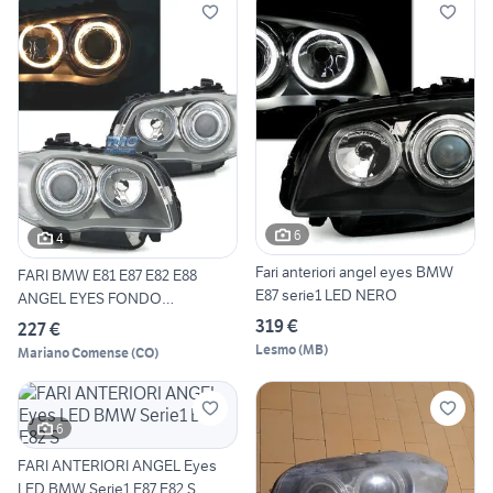
6
4
Fari anteriori angel eyes BMW
FARI BMW E81 E87 E82 E88
E87 serie1 LED NERO
ANGEL EYES FONDO
CROMATO
319 €
227 €
Lesmo
(
MB
)
Mariano Comense
(
CO
)
6
FARI ANTERIORI ANGEL Eyes
LED BMW Serie1 E87 E82 S