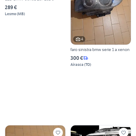
289 €
Lesmo
(
MB
)
4
faro sinistra bmw serie 1 a xenon
300 €
Airasca
(
TO
)