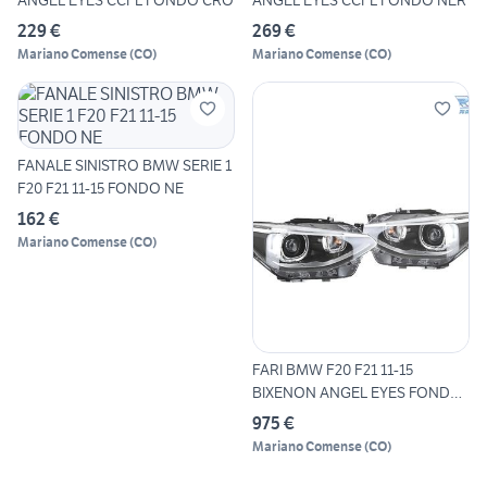
ANGEL EYES CCFL FONDO CRO
ANGEL EYES CCFL FONDO NER
229 €
269 €
Mariano Comense
(
CO
)
Mariano Comense
(
CO
)
FANALE SINISTRO BMW SERIE 1
F20 F21 11-15 FONDO NE
162 €
Mariano Comense
(
CO
)
FARI BMW F20 F21 11-15
BIXENON ANGEL EYES FONDO
NE
975 €
Mariano Comense
(
CO
)