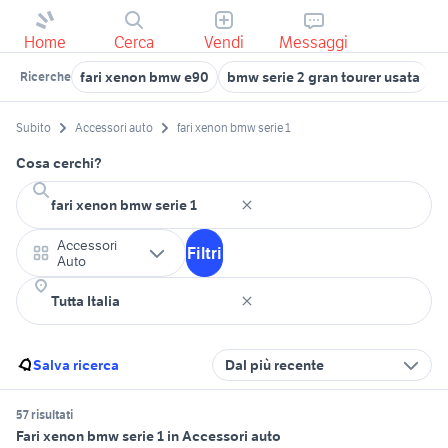
Home
Cerca
Vendi
Messaggi
fari xenon bmw e90
bmw serie 2 gran tourer usata
b
Ricerche
Subito
Accessori auto
fari xenon bmw serie 1
Cosa cerchi?
Accessori
Filtri
Auto
Salva ricerca
Dal più recente
57 risultati
Fari xenon bmw serie 1 in Accessori auto