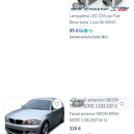
14
Lampadine LED D1S per Fari
Bmw Serie 1 con BI-XENO
95 €
Santeramo in Colle
(
BA
)
5
Fanali anteriori NEON BMW
SERIE 1 E81 E87 04 11
319 €