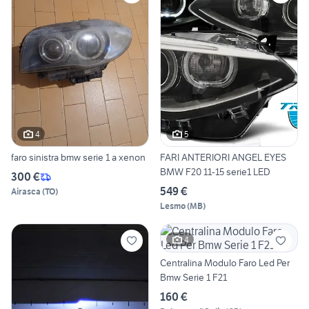
4
5
faro sinistra bmw serie 1 a xenon
FARI ANTERIORI ANGEL EYES
BMW F20 11-15 serie1 LED
300 €
549 €
Airasca
(
TO
)
Lesmo
(
MB
)
4
Centralina Modulo Faro Led Per
Bmw Serie 1 F21
160 €