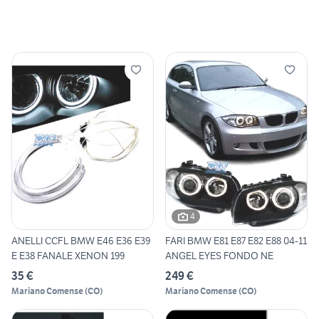
4
ANELLI CCFL BMW E46 E36 E39
FARI BMW E81 E87 E82 E88 04-11
E E38 FANALE XENON 199
ANGEL EYES FONDO NE
35 €
249 €
Mariano Comense
(
CO
)
Mariano Comense
(
CO
)