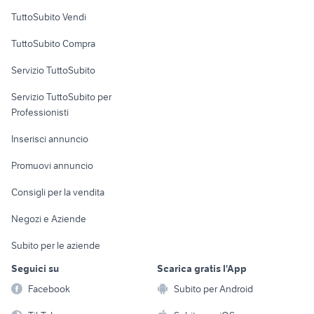
Case vacanza
alfa 90
chevrolet spark
TuttoSubito Vendi
auto usate lecco
golf 4 r32
Uffici e Locali
TuttoSubito Compra
commerciali
skoda superb
mitsubishi lancer evo 10
Servizio TuttoSubito
elettronica
per la casa e la
sports e hobby
Servizio TuttoSubito per
persona
Informatica
Animali
Professionisti
Arredamento e
Console e
Accessori per
Casalinghi
Inserisci annuncio
Videogiochi
animali
Elettrodomestici
Promuovi annuncio
Audio/Video
Musica e Film
Giardino e Fai da te
Consigli per la vendita
Fotografia
Libri e Riviste
Abbigliamento e
Negozi e Aziende
Telefonia
Strumenti Musicali
Accessori
Subito per le aziende
Sports
Tutto per i bambini
Seguici su
Scarica gratis l'App
Biciclette
Facebook
Subito per Android
Collezionismo