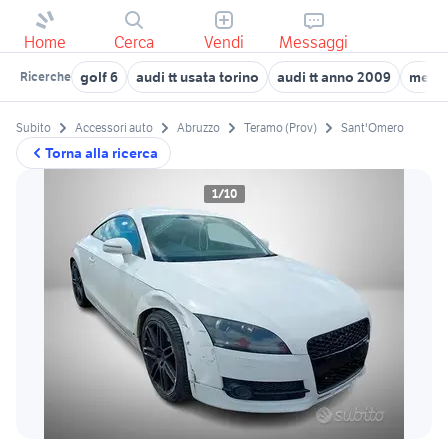
Home
Cerca
Vendi
Messaggi
golf 6
audi tt usata torino
audi tt anno 2009
merce
Ricerche
Subito
Accessori auto
Abruzzo
Teramo (Prov)
Sant'Omero
Torna alla ricerca
1/10