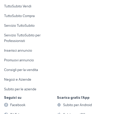
toyota corolla
hyundai coupe
Case vacanza
TuttoSubito Vendi
toyota rav4
siracusa
Uffici e Locali
toyota aygo usata roma
auto Napoli provincia
TuttoSubito Compra
commerciali
skoda superb
mitsubishi 3000 gt
Servizio TuttoSubito
mitsubishi lancer evo 10
elettronica
per la casa e la
renault modus usata
sports e hobby
Servizio TuttoSubito per
persona
Informatica
Animali
Professionisti
Arredamento e
Console e
Accessori per
Casalinghi
Inserisci annuncio
Videogiochi
animali
Elettrodomestici
Promuovi annuncio
Audio/Video
Musica e Film
Giardino e Fai da te
Consigli per la vendita
Fotografia
Libri e Riviste
Abbigliamento e
Negozi e Aziende
Telefonia
Strumenti Musicali
Accessori
Subito per le aziende
Sports
Tutto per i bambini
Seguici su
Scarica gratis l'App
Biciclette
Facebook
Subito per Android
Collezionismo