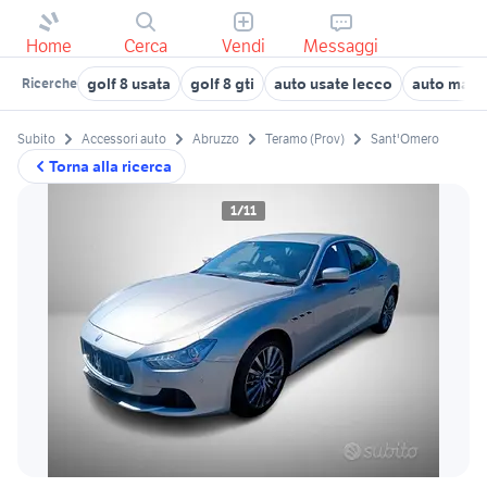
Home
Cerca
Vendi
Messaggi
golf 8 usata
golf 8 gti
auto usate lecco
auto maser
Ricerche
Subito
Accessori auto
Abruzzo
Teramo (Prov)
Sant'Omero
Torna alla ricerca
1/11