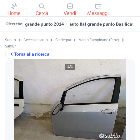
Home
Cerca
Vendi
Messaggi
grande punto 2014
auto fiat grande punto Basilicata
Ricerche
Subito
Accessori auto
Sardegna
Medio Campidano (Prov)
Sanluri
Torna alla ricerca
1/1