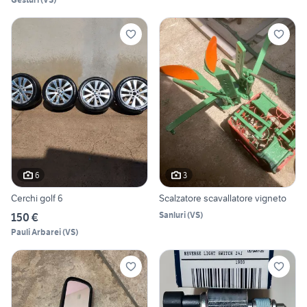
6
3
Cerchi golf 6
Scalzatore scavallatore vigneto
Sanluri
(
VS
)
150 €
Pauli Arbarei
(
VS
)