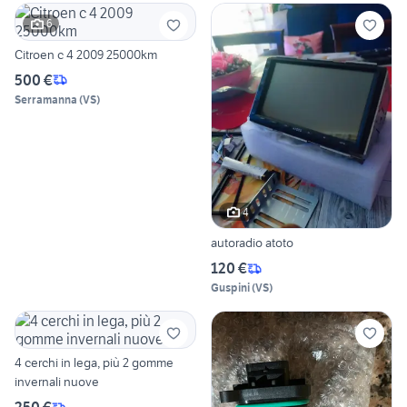
6
Citroen c 4 2009 25000km
500 €
Serramanna
(
VS
)
4
autoradio atoto
120 €
Guspini
(
VS
)
4 cerchi in lega, più 2 gomme
invernali nuove