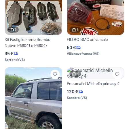
5
3
Kit Pastiglie Freno Brembo
FILTRO BMC universale
Nuove P68041 e P68047
60 €
45 €
Villanovafranca
(
VS
)
Serrenti
(
VS
)
4
Pneumatici Michelin primacy 4
120 €
Sardara
(
VS
)