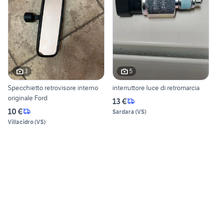
3
5
Specchietto retrovisore interno
interruttore luce di retromarcia
originale Ford
13 €
10 €
Sardara
(
VS
)
Villacidro
(
VS
)