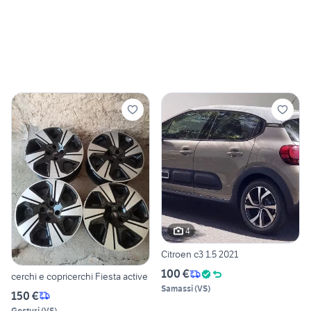
4
Citroen c3 1.5 2021
100 €
cerchi e copricerchi Fiesta active
Samassi
(
VS
)
150 €
Gesturi
(
VS
)