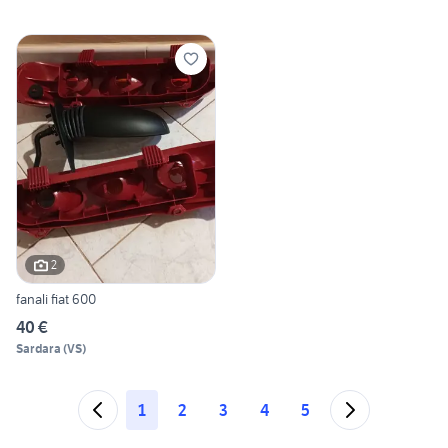
2
fanali fiat 600
40 €
Sardara
(
VS
)
1
2
3
4
5