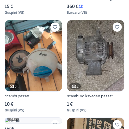
15 €
360 €
Guspini
(
VS
)
Sardara
(
VS
)
6
2
ricambi passat
ricambi volksvagen passat
10 €
1 €
Guspini
(
VS
)
Guspini
(
VS
)
2
sedili