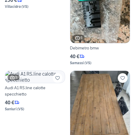
250 €
Villacidro
(
VS
)
6
Debimetro bmw
40 €
Samassi
(
VS
)
5
Audi A1 RS.line calotte
specchietto
40 €
Sanluri
(
VS
)