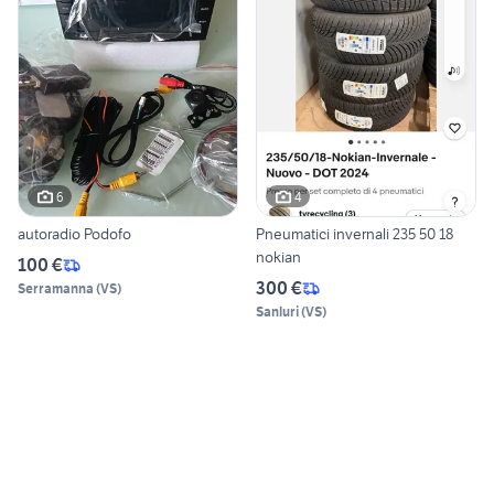
6
4
autoradio Podofo
Pneumatici invernali 235 50 18
nokian
100 €
300 €
Serramanna
(
VS
)
Sanluri
(
VS
)