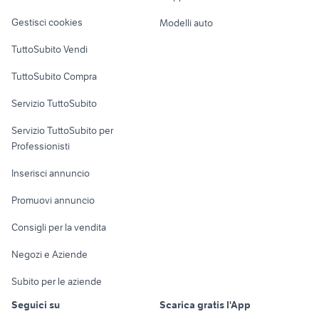
Veicoli commerciali
altro
Gestisci cookies
Modelli auto
Case vacanza
TuttoSubito Vendi
Uffici e Locali
TuttoSubito Compra
commerciali
Servizio TuttoSubito
elettronica
per la casa e la
sports e hobby
Servizio TuttoSubito per
persona
Informatica
Animali
Professionisti
Arredamento e
Console e
Accessori per
Casalinghi
Inserisci annuncio
Videogiochi
animali
Elettrodomestici
Promuovi annuncio
Audio/Video
Musica e Film
Giardino e Fai da te
Consigli per la vendita
Fotografia
Libri e Riviste
Abbigliamento e
Negozi e Aziende
Telefonia
Strumenti Musicali
Accessori
Subito per le aziende
Sports
Tutto per i bambini
Seguici su
Scarica gratis l'App
Biciclette