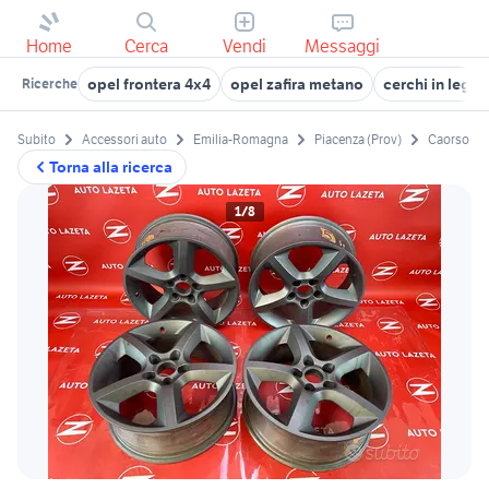
Home
Cerca
Vendi
Messaggi
opel frontera 4x4
opel zafira metano
cerchi in lega
Ricerche
Subito
Accessori auto
Emilia-Romagna
Piacenza (Prov)
Caorso
Torna alla ricerca
1/8