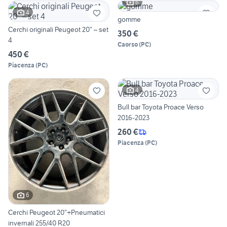
6
4
gomme
Cerchi originali Peugeot 20” – set
350 €
4
Caorso
(
PC
)
450 €
Piacenza
(
PC
)
4
Bull bar Toyota Proace Verso
2016-2023
260 €
Piacenza
(
PC
)
6
Cerchi Peugeot 20”+Pneumatici
invernali 255/40 R20