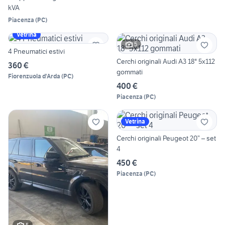
kVA
Piacenza
(
PC
)
Vetrina
5
4 Pneumatici estivi
Cerchi originali Audi A3 18" 5x112
360 €
gommati
Fiorenzuola d'Arda
(
PC
)
400 €
Piacenza
(
PC
)
Vetrina
Cerchi originali Peugeot 20” – set
4
450 €
Piacenza
(
PC
)