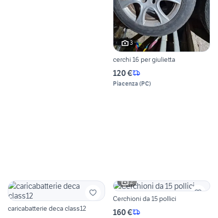
3
cerchi 16 per giulietta
120 €
Piacenza
(
PC
)
2
Cerchioni da 15 pollici
caricabatterie deca class12
160 €