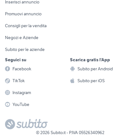
Casalinghi
Inserisci annuncio
Videogiochi
animali
Elettrodomestici
Promuovi annuncio
Audio/Video
Musica e Film
Giardino e Fai da te
Consigli per la vendita
Fotografia
Libri e Riviste
Abbigliamento e
Negozi e Aziende
Telefonia
Strumenti Musicali
Accessori
Subito per le aziende
Sports
Tutto per i bambini
Seguici su
Scarica gratis l'App
Biciclette
Facebook
Subito per Android
Collezionismo
TikTok
Subito per iOS
Instagram
YouTube
©
2026
Subito.it - P.IVA 05526340962