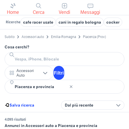
Home
Cerca
Vendi
Messaggi
cafe racer usate
cani in regalo bologna
cocker
of
Ricerche
Subito
Accessori auto
Emilia-Romagna
Piacenza (Prov)
Cosa cerchi?
Accessori
Filtri
Auto
Salva ricerca
Dal più recente
4.095 risultati
Annunci in Accessori auto a Piacenza e provincia