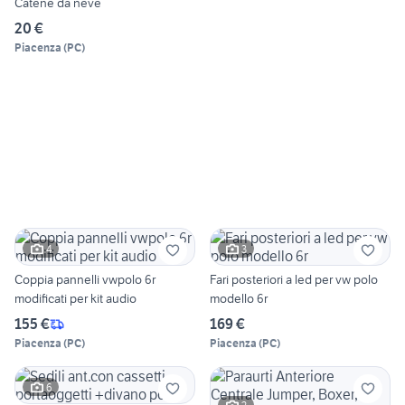
Catene da neve
20 €
Piacenza
(
PC
)
4
3
Coppia pannelli vwpolo 6r
Fari posteriori a led per vw polo
modificati per kit audio
modello 6r
155 €
169 €
Piacenza
(
PC
)
Piacenza
(
PC
)
6