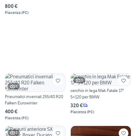
800 €
Piacenza
(
PC
)
5
6
cerchio in lega Mak Fatale 17"
Pneumatici invernali 255/40 R20
5×120 per BMW
Falken Eurowinter
320 €
400 €
Piacenza
(
PC
)
Piacenza
(
PC
)
2