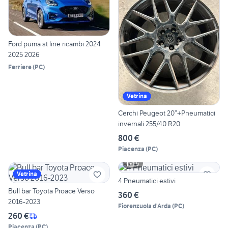
Ford puma st line ricambi 2024
2025 2026
Ferriere
(
PC
)
Vetrina
Cerchi Peugeot 20”+Pneumatici
invernali 255/40 R20
800 €
Piacenza
(
PC
)
5
Vetrina
4 Pneumatici estivi
Bull bar Toyota Proace Verso
360 €
2016-2023
Fiorenzuola d'Arda
(
PC
)
260 €
Piacenza
(
PC
)