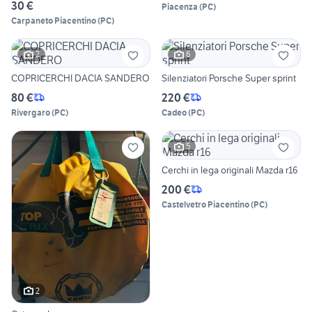
30 €
Piacenza
(
PC
)
Carpaneto Piacentino
(
PC
)
2
6
COPRICERCHI DACIA SANDERO
Silenziatori Porsche Super sprint
80 €
220 €
Rivergaro
(
PC
)
Cadeo
(
PC
)
5
Cerchi in lega originali Mazda r16
200 €
Castelvetro Piacentino
(
PC
)
2