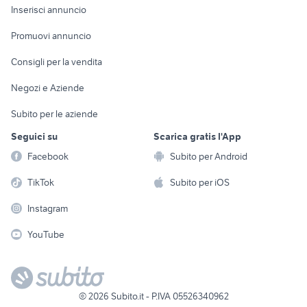
Console e
Accessori per
Casalinghi
Inserisci annuncio
Videogiochi
animali
Elettrodomestici
Promuovi annuncio
Audio/Video
Musica e Film
Giardino e Fai da te
Consigli per la vendita
Fotografia
Libri e Riviste
Abbigliamento e
Negozi e Aziende
Telefonia
Strumenti Musicali
Accessori
Subito per le aziende
Sports
Tutto per i bambini
Seguici su
Scarica gratis l'App
Biciclette
Facebook
Subito per Android
Collezionismo
TikTok
Subito per iOS
Instagram
YouTube
©
2026
Subito.it - P.IVA 05526340962