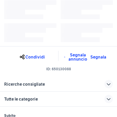
Segnala
Condividi
Segnala
annuncio
ID:
650130088
Ricerche consigliate
renault kadjar business
renault kadjar 4wd
Tutte le categorie
renault kadjar Lazio
kadjar roma
renault kadjar sport edition
motori
immobili
lavoro e servizi
renault kadjar 4x4
accessori auto
Subito