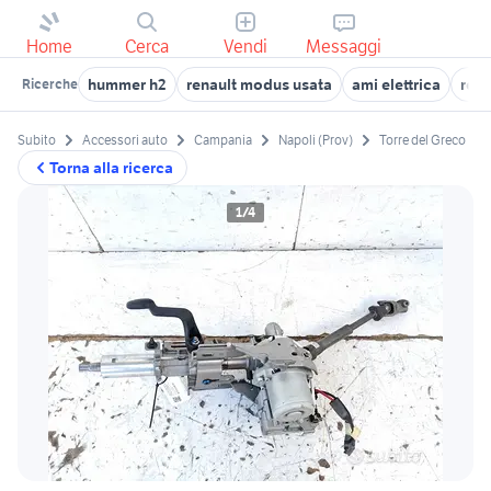
Home
Cerca
Vendi
Messaggi
hummer h2
renault modus usata
ami elettrica
rena
Ricerche
Subito
Accessori auto
Campania
Napoli (Prov)
Torre del Greco
Torna alla ricerca
1/4