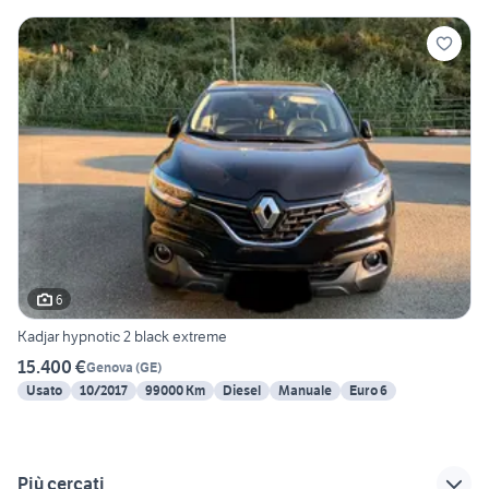
6
Kadjar hypnotic 2 black extreme
15.400 €
Genova
(
GE
)
Usato
10/2017
99000 Km
Diesel
Manuale
Euro 6
Più cercati