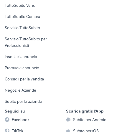
Case vacanza
TuttoSubito Vendi
Uffici e Locali
TuttoSubito Compra
commerciali
Servizio TuttoSubito
elettronica
per la casa e la
sports e hobby
Servizio TuttoSubito per
persona
Informatica
Animali
Professionisti
Arredamento e
Console e
Accessori per
Casalinghi
Inserisci annuncio
Videogiochi
animali
Elettrodomestici
Promuovi annuncio
Audio/Video
Musica e Film
Giardino e Fai da te
Consigli per la vendita
Fotografia
Libri e Riviste
Abbigliamento e
Negozi e Aziende
Telefonia
Strumenti Musicali
Accessori
Subito per le aziende
Sports
Tutto per i bambini
Seguici su
Scarica gratis l'App
Biciclette
Facebook
Subito per Android
Collezionismo
TikTok
Subito per iOS