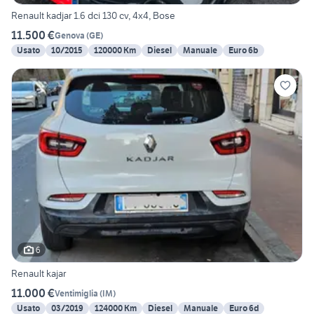
Renault kadjar 1.6 dci 130 cv, 4x4, Bose
11.500 €
Genova
(
GE
)
Usato
10/2015
120000 Km
Diesel
Manuale
Euro 6b
6
Renault kajar
11.000 €
Ventimiglia
(
IM
)
Usato
03/2019
124000 Km
Diesel
Manuale
Euro 6d