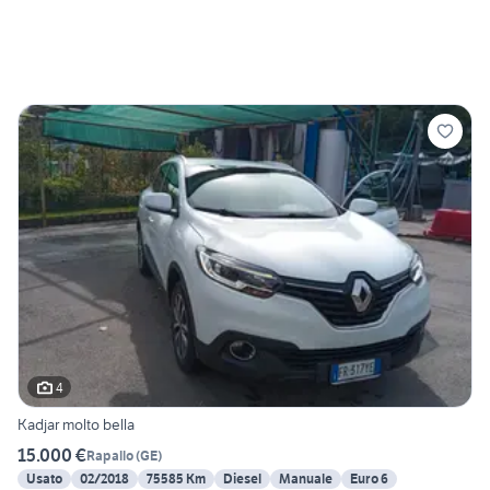
4
Kadjar molto bella
15.000 €
Rapallo
(
GE
)
Usato
02/2018
75585 Km
Diesel
Manuale
Euro 6