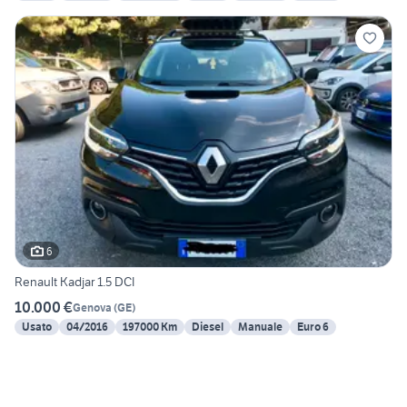
6
Renault Kadjar 1.5 DCI
10.000 €
Genova
(
GE
)
Usato
04/2016
197000 Km
Diesel
Manuale
Euro 6