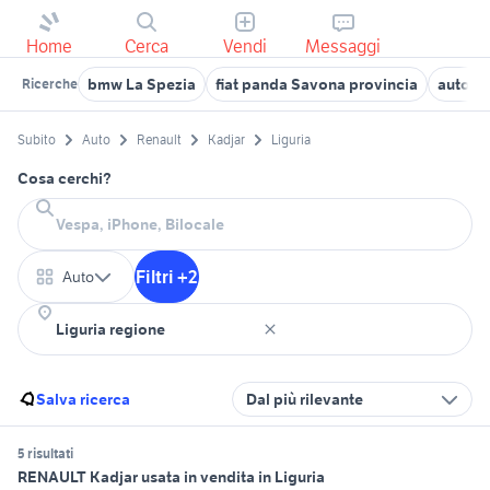
Home
Cerca
Vendi
Messaggi
bmw La Spezia
fiat panda Savona provincia
auto sm
Ricerche
Subito
Auto
Renault
Kadjar
Liguria
Cosa cerchi?
Filtri +2
Auto
Salva ricerca
Dal più rilevante
5 risultati
RENAULT Kadjar usata in vendita in Liguria