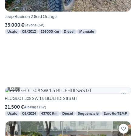
Jeep Rubicon 2.8crd Orange
35.000 €
Savona
(
SV
)
Usato
05/2012
126000 Km
Diesel
Manuale
6
PEUGEOT 308 SW 1.5 BLUEHDI S&S GT
21.500 €
Albenga
(
SV
)
Usato
06/2024
43700 Km
Diesel
Sequenziale
Euro 6d-TEMP