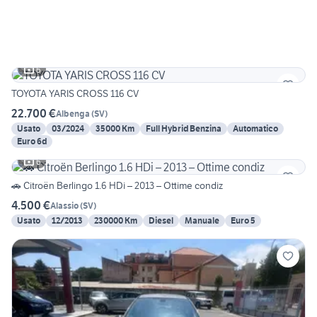
6
TOYOTA YARIS CROSS 116 CV
22.700 €
Albenga
(
SV
)
Usato
03/2024
35000 Km
Full Hybrid Benzina
Automatico
Euro 6d
6
🚗 Citroën Berlingo 1.6 HDi – 2013 – Ottime condiz
4.500 €
Alassio
(
SV
)
Usato
12/2013
230000 Km
Diesel
Manuale
Euro 5