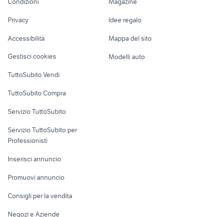
Condizioni
Magazine
Terreni e rustici
Attrezzature di
audi a3 2014
pescaccia
Nautica
lavoro
bmw drift
suv usati veneto
Privacy
Idee regalo
Garage e box
Caravan e Camper
Accessibilità
Mappa del sito
Loft, mansarde e
Veicoli commerciali
altro
Gestisci cookies
Modelli auto
Case vacanza
TuttoSubito Vendi
Uffici e Locali
TuttoSubito Compra
commerciali
Servizio TuttoSubito
elettronica
per la casa e la
sports e hobby
Servizio TuttoSubito per
persona
Informatica
Animali
Professionisti
Arredamento e
Console e
Accessori per
Casalinghi
Inserisci annuncio
Videogiochi
animali
Elettrodomestici
Promuovi annuncio
Audio/Video
Musica e Film
Giardino e Fai da te
Consigli per la vendita
Fotografia
Libri e Riviste
Abbigliamento e
Negozi e Aziende