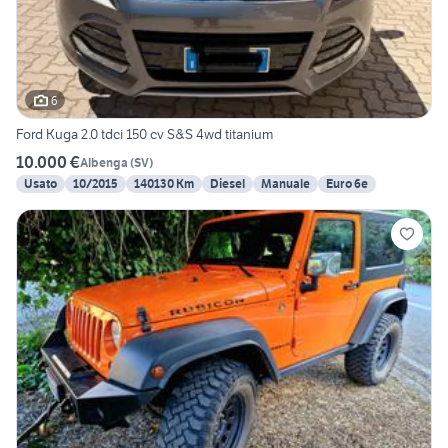
6
Ford Kuga 2.0 tdci 150 cv S&S 4wd titanium
10.000 €
Albenga
(
SV
)
Usato
10/2015
140130 Km
Diesel
Manuale
Euro 6e