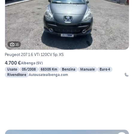
16
Peugeot 207 1.6 VTi 120CV 5p. XS
4.700 €
Albenga
(
SV
)
Usato
05/2008
68305 Km
Benzina
Manuale
Euro 4
Rivenditore
Autousatealbenga.com