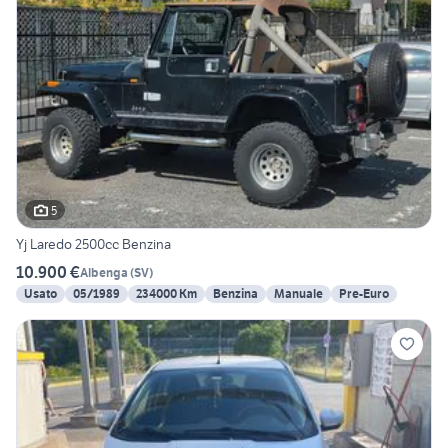
5
Yj Laredo 2500cc Benzina
10.900 €
Albenga
(
SV
)
Usato
05/1989
234000 Km
Benzina
Manuale
Pre-Euro