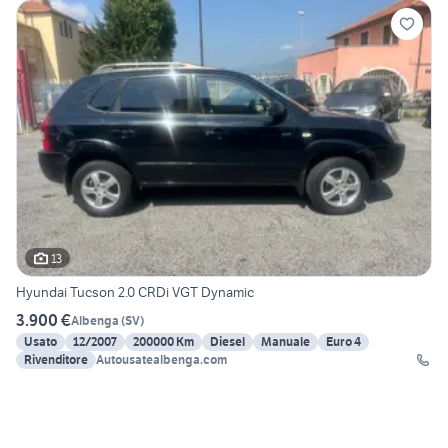
13
Hyundai Tucson 2.0 CRDi VGT Dynamic
3.900 €
Albenga
(
SV
)
Usato
12/2007
200000 Km
Diesel
Manuale
Euro 4
Rivenditore
Autousatealbenga.com