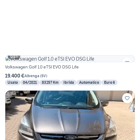
6
Volkswagen Golf 1.0 eTSI EVO DSG Life
19.400 €
Albenga
(
SV
)
Usato
04/2021
83257 Km
Ibrida
Automatico
Euro 6