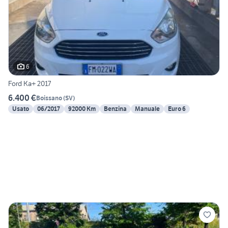
6
Ford Ka+ 2017
6.400 €
Boissano
(
SV
)
Usato
06/2017
92000 Km
Benzina
Manuale
Euro 6