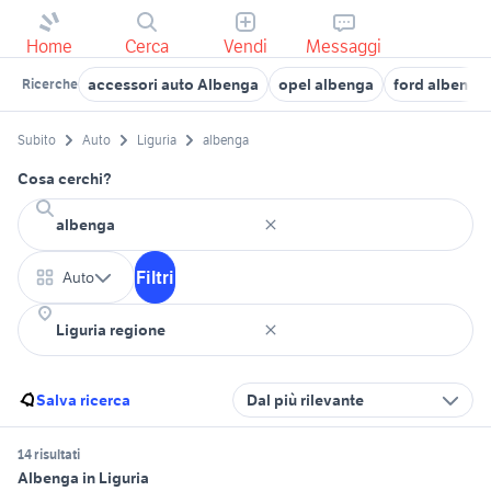
Home
Cerca
Vendi
Messaggi
accessori auto Albenga
opel albenga
ford albenga
Ricerche
Subito
Auto
Liguria
albenga
Cosa cerchi?
Filtri
Auto
Salva ricerca
Dal più rilevante
14 risultati
Albenga in Liguria