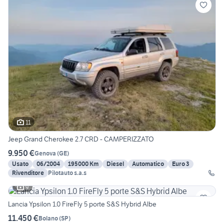
11
Jeep Grand Cherokee 2.7 CRD - CAMPERIZZATO
9.950 €
Genova
(
GE
)
Usato
06/2004
195000 Km
Diesel
Automatico
Euro 3
Rivenditore
Pilotauto s.a.s
9
Lancia Ypsilon 1.0 FireFly 5 porte S&S Hybrid Albe
11.450 €
Bolano
(
SP
)