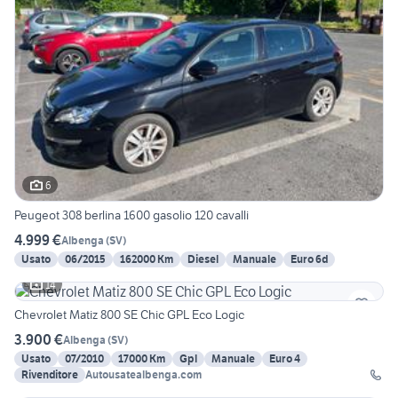
6
Peugeot 308 berlina 1600 gasolio 120 cavalli
4.999 €
Albenga
(
SV
)
Usato
06/2015
162000 Km
Diesel
Manuale
Euro 6d
14
Chevrolet Matiz 800 SE Chic GPL Eco Logic
3.900 €
Albenga
(
SV
)
Usato
07/2010
17000 Km
Gpl
Manuale
Euro 4
Rivenditore
Autousatealbenga.com