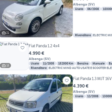
Albenga
(
SV
)
Usato
06/2008
10300
21
Rivenditore
ELECTRIC MI
SCOOTER ELE
Fiat Panda 1.2 4x4
4.990 €
Albenga
(
SV
)
Usato
11/2005
152000 Km
Benzina
Manuale
Eu
18
Rivenditore
ELECTRIC MIND AUTO USATE E SCOOTER ELE
Fiat Panda 1.3 MJT 16
4.390 €
Albenga
(
SV
)
Usato
12/2008
13000