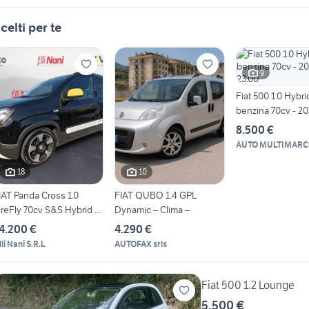
celti per te
9
Fiat 500 1.0 Hybri
benzina 70cv - 2
23.00
8.500 €
AUTO MULTIMARC
18
10
IAT Panda Cross 1.0
FIAT QUBO 1.4 GPL
ireFly 70cv S&S Hybrid ...
Dynamic – Clima –
4.200 €
4.290 €
lli Nani S.R.L
AUTOFAX srls
Fiat 500 1.2 Lounge
5.500 €