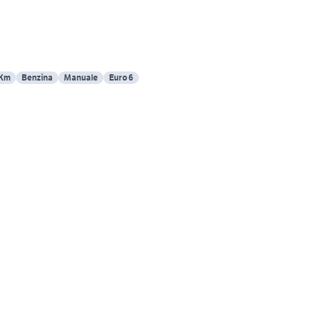
 Km
Benzina
Manuale
Euro 6