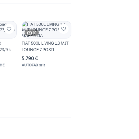
10
d
FIAT 500L LIVING 1.3 MJT
023/9 km
LOUNGE 7 POSTI -
GARANZIA
5.790 €
HE
AUTOFAX srls