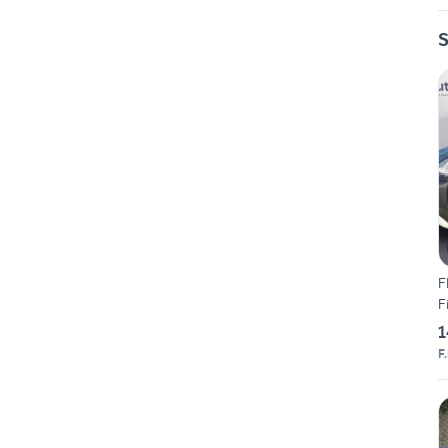
S
F
F
1
F.