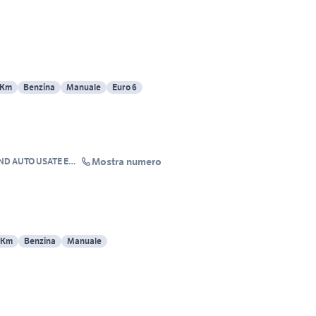
 Km
Benzina
Manuale
Euro 6
Mostra numero
ND AUTO USATE E
TTRICI
 Km
Benzina
Manuale