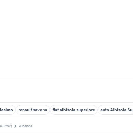
llesimo
renault savona
fiat albisola superiore
auto Albisola Su
a (Prov)
Albenga