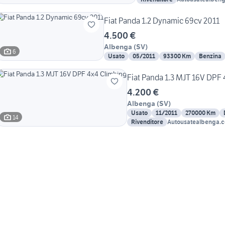
Fiat Panda 1.2 Dynamic 69cv 2011
4.500 €
Albenga
(
SV
)
6
Usato
05/2011
93300 Km
Benzina
Fiat Panda 1.3 MJT 16V DPF
4.200 €
Albenga
(
SV
)
Usato
11/2011
270000 Km
14
Rivenditore
Autousatealbenga.