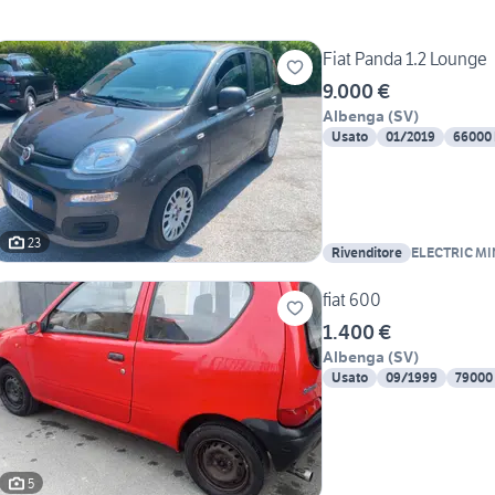
Fiat Panda 1.2 Lounge
9.000 €
Albenga
(
SV
)
Usato
01/2019
66000
23
Rivenditore
ELECTRIC MI
SCOOTER ELE
fiat 600
1.400 €
Albenga
(
SV
)
Usato
09/1999
79000
5