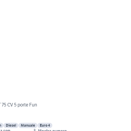
T 75 CV 5 porte Fun
m
Diesel
Manuale
Euro 4
Mostra numero
ga.com