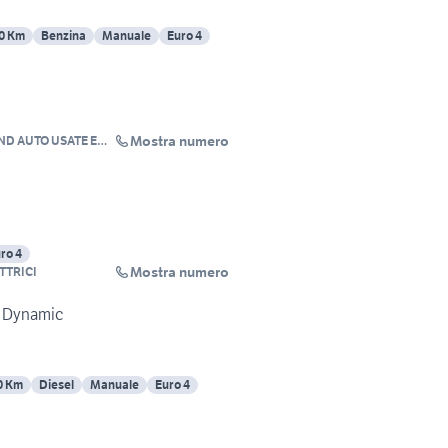
0 Km
Benzina
Manuale
Euro 4
Mostra numero
ND AUTO USATE E
TTRICI
ro 4
Mostra numero
TTRICI
V Dynamic
0 Km
Diesel
Manuale
Euro 4