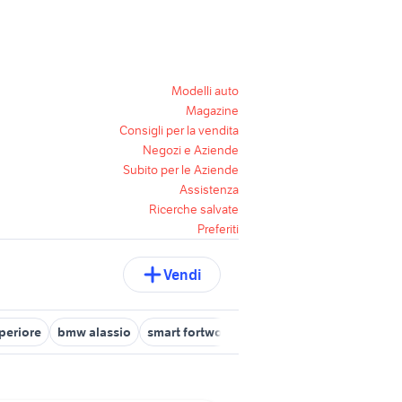
Modelli auto
Magazine
Consigli per la vendita
Negozi e Aziende
Subito per le Aziende
Assistenza
Ricerche salvate
Preferiti
Vendi
periore
bmw alassio
smart fortwo auto Savona provincia
auto