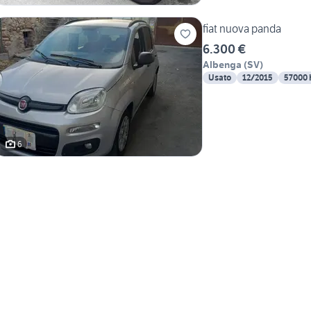
fiat nuova panda
6.300 €
Albenga
(
SV
)
Usato
12/2015
57000
6