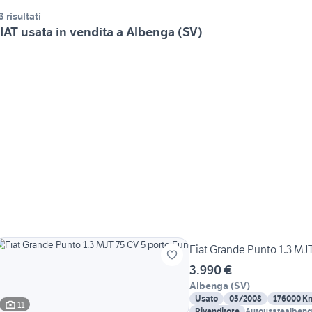
3 risultati
IAT usata in vendita a Albenga (SV)
Fiat Grande Punto 1.3 MJ
3.990 €
Albenga
(
SV
)
Usato
05/2008
176000 K
11
Rivenditore
Autousatealben