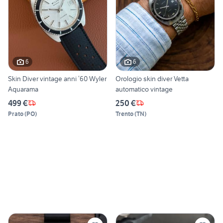
6
6
Skin Diver vintage anni ‘60 Wyler
Orologio skin diver Vetta
Aquarama
automatico vintage
499 €
250 €
Prato
(
PO
)
Trento
(
TN
)