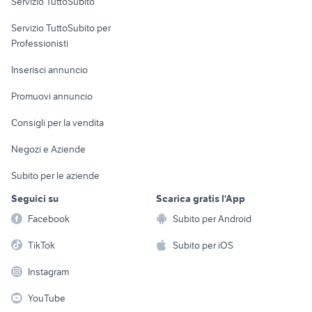
Servizio TuttoSubito
elettronica
per la casa e la
sports e hobby
Servizio TuttoSubito per
persona
Informatica
Animali
Professionisti
Arredamento e
Console e
Accessori per
Casalinghi
Inserisci annuncio
Videogiochi
animali
Elettrodomestici
Promuovi annuncio
Audio/Video
Musica e Film
Giardino e Fai da te
Consigli per la vendita
Fotografia
Libri e Riviste
Abbigliamento e
Negozi e Aziende
Telefonia
Strumenti Musicali
Accessori
Subito per le aziende
Sports
Tutto per i bambini
Seguici su
Scarica gratis l'App
Biciclette
Facebook
Subito per Android
Collezionismo
TikTok
Subito per iOS
Instagram
YouTube