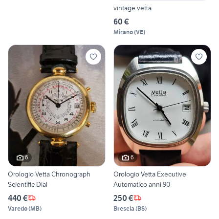
vintage vetta
60 €
Mirano
(
VE
)
6
6
Orologio Vetta Chronograph
Orologio Vetta Executive
Scientific Dial
Automatico anni 90
440 €
250 €
Varedo
(
MB
)
Brescia
(
BS
)