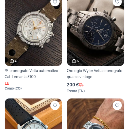
4
6
💚 cronografo Vetta automatico
Orologio Wyler Vetta cronografo
Cal. Lemania 5100
quarzo vintage
200 €
Como
(
CO
)
Trento
(
TN
)