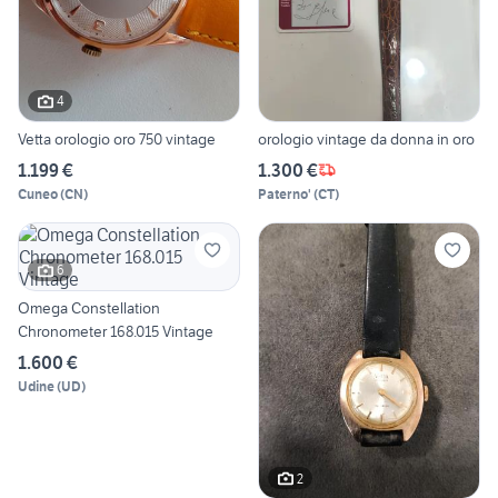
4
Vetta orologio oro 750 vintage
orologio vintage da donna in oro
1.199 €
1.300 €
Cuneo
(
CN
)
Paterno'
(
CT
)
6
Omega Constellation
Chronometer 168.015 Vintage
1.600 €
Udine
(
UD
)
2