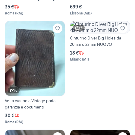
35 €
699 €
Roma
(
RM
)
Lissone
(
MB
)
6
Cinturino Diver Big Holes da
20mm o 22mm NUOVO
18 €
Milano
(
MI
)
6
Vetta custodia Vintage porta
garanzia e documenti
30 €
Roma
(
RM
)