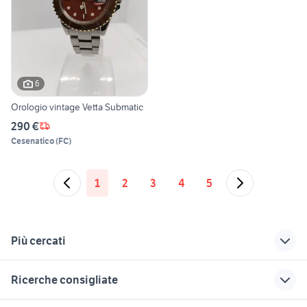
6
Orologio vintage Vetta Submatic
290 €
Cesenatico
(
FC
)
1
2
3
4
5
Più cercati
Correlati
Richerche simili
Suggerimenti
Ricerche consigliate
orologio vetta donna
quadranti orologi
orologi zenith
vintage
vintage
lavoro ladispoli
veicoli commerciali usati sicilia