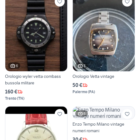
6
3
Orologio wyler vetta combass
Orologio Vetta vintage
bussola militare
50 €
160 €
Palermo
(
PA
)
Trento
(
TN
)
6
Enzo Tempo Milano vintage
numeri romani
30 €