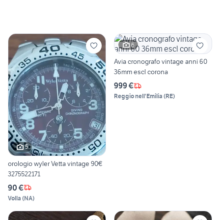
6
Avia cronografo vintage anni 60
36mm escl corona
999 €
Reggio nell'Emilia
(
RE
)
5
orologio wyler Vetta vintage 90€
3275522171
90 €
Volla
(
NA
)