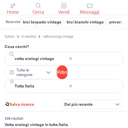
Home
Cerca
Vendi
Messaggi
bici torpado vintage
bici bianchi vintage
universal
Ricerche
Subito
In vendita
vetta orologi vintage
Cosa cerchi?
Tutte le
Filtri
categorie
Salva ricerca
Dal più recente
306 risultati
Vetta orologi vintage in tutta Italia