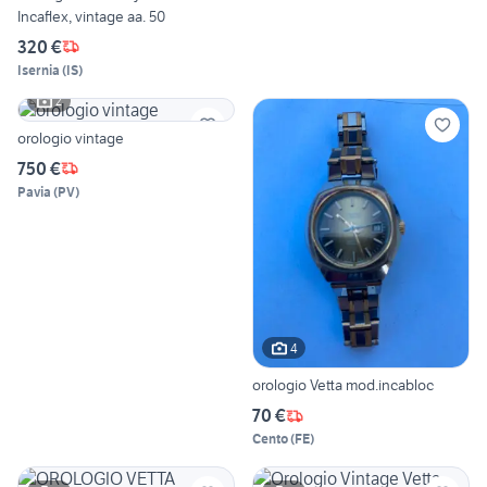
Incaflex, vintage aa. 50
320 €
Isernia
(
IS
)
2
orologio vintage
750 €
Pavia
(
PV
)
4
orologio Vetta mod.incabloc
70 €
Cento
(
FE
)