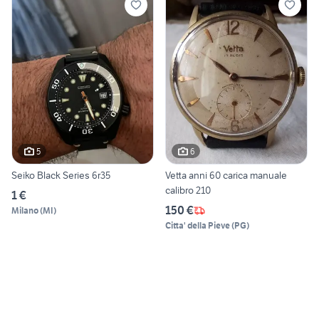
5
6
Seiko Black Series 6r35
Vetta anni 60 carica manuale
calibro 210
1 €
150 €
Milano
(
MI
)
Citta' della Pieve
(
PG
)