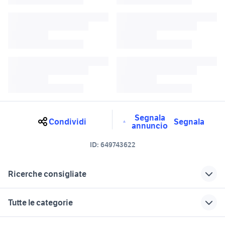
Segnala
Condividi
Segnala
annuncio
ID:
649743622
Ricerche consigliate
peugeot 206 coupe auto
volante peugeot 206
Tutte le categorie
filtro olio peugeot 206
pastiglie freni peugeot 206
paraurti peugeot 206 posteriore
motori
immobili
lavoro e servizi