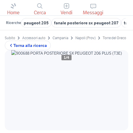
Home
Cerca
Vendi
Messaggi
peugeot 205
fanale posteriore sx peugeot 207
tuni
Ricerche
Subito
Accessori auto
Campania
Napoli (Prov)
Torre del Greco
Torna alla ricerca
1/4