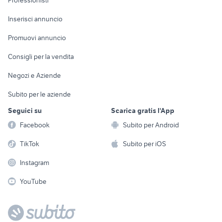
Professionisti
Arredamento e
Console e
Accessori per
Casalinghi
Inserisci annuncio
Videogiochi
animali
Elettrodomestici
Promuovi annuncio
Audio/Video
Musica e Film
Giardino e Fai da te
Consigli per la vendita
Fotografia
Libri e Riviste
Abbigliamento e
Negozi e Aziende
Telefonia
Strumenti Musicali
Accessori
Subito per le aziende
Sports
Tutto per i bambini
Seguici su
Scarica gratis l'App
Biciclette
Facebook
Subito per Android
Collezionismo
TikTok
Subito per iOS
Instagram
YouTube