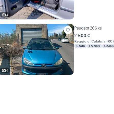
4
Peugeot 206 xs
2.500 €
Reggio di Calabria
(
RC
)
Usato
12/2001
12500
6