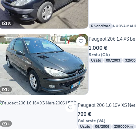
10
Rivenditore
NUOVA MAU
Peugeot 206 1.4 XS be
1.000 €
Sestu
(
CA
)
Usato
09/2003
32500
6
Peugeot 206 1.6 16V XS Ne
799 €
Gallarate
(
VA
)
4
Usato
06/2006
239000 Km