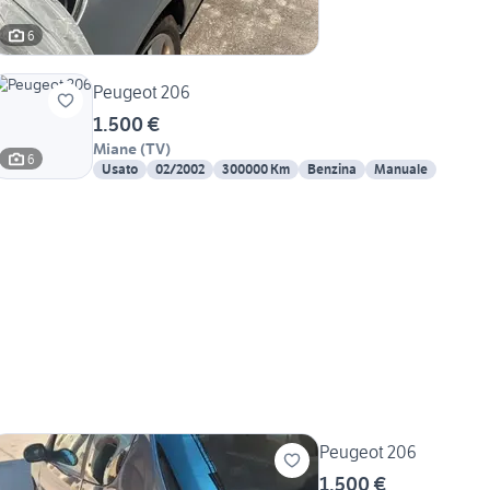
6
Peugeot 206
1.500 €
Miane
(
TV
)
6
Usato
02/2002
300000 Km
Benzina
Manuale
Peugeot 206
1.500 €