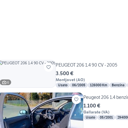
PEUGEOT 206 1.4 90 CV - 2005
3.500 €
Montjovet
(
AO
)
6
Usato
06/2005
126000 Km
Benzina
Peugeot 206 1.4 benzi
1.100 €
Gallarate
(
VA
)
Usato
05/2001
29400