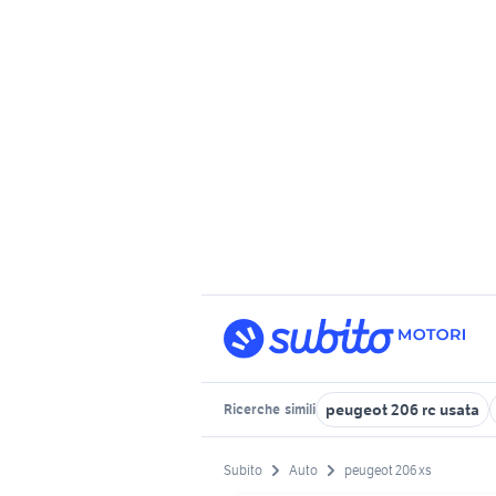
peugeot 206 rc usata
Ricerche
simili
Subito
Auto
peugeot 206 xs