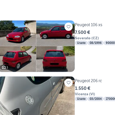
Peugeot 106 xs
7.500 €
Soverato
(
CZ
)
Usato
08/1996
90000
3
Peugeot 206 rc
1.550 €
Vicenza
(
VI
)
Usato
03/2004
27000