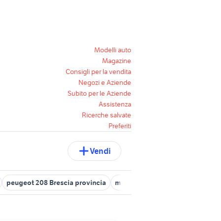
Modelli auto
Magazine
Consigli per la vendita
Negozi e Aziende
Subito per le Aziende
Assistenza
Ricerche salvate
Preferiti
Vendi
peugeot 208 Brescia provincia
motore peugeot 206
peugeot 