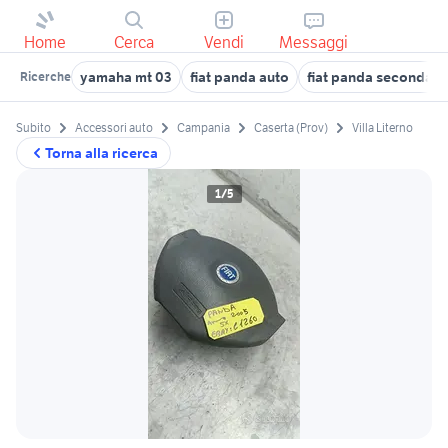
Home
Cerca
Vendi
Messaggi
yamaha mt 03
fiat panda auto
fiat panda seconda se
Ricerche
Subito
Accessori auto
Campania
Caserta (Prov)
Villa Literno
Torna alla ricerca
1/5