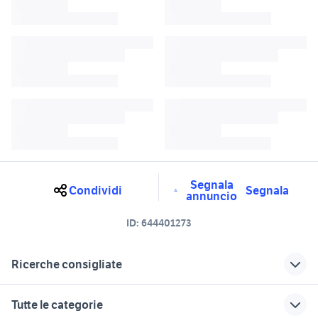
Segnala
Condividi
Segnala
annuncio
ID:
644401273
Ricerche consigliate
ford fiesta 2005
ford fiesta modena
Tutte le categorie
ford fiesta 2019
fusibili ford fiesta