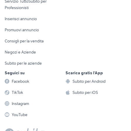
Servizio TuttoSubito per
persona
Informatica
Animali
Professionisti
Arredamento e
Console e
Accessori per
Casalinghi
Inserisci annuncio
Videogiochi
animali
Elettrodomestici
Promuovi annuncio
Audio/Video
Musica e Film
Giardino e Fai da te
Consigli per la vendita
Fotografia
Libri e Riviste
Abbigliamento e
Negozi e Aziende
Telefonia
Strumenti Musicali
Accessori
Subito per le aziende
Sports
Tutto per i bambini
Seguici su
Scarica gratis l'App
Biciclette
Facebook
Subito per Android
Collezionismo
TikTok
Subito per iOS
Instagram
YouTube