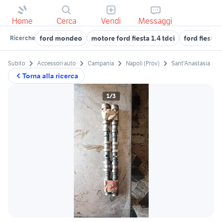
Home
Cerca
Vendi
Messaggi
ford mondeo
motore ford fiesta 1.4 tdci
ford fiesta 
Ricerche
Subito
Accessori auto
Campania
Napoli (Prov)
Sant'Anastasia
Torna alla ricerca
1/3