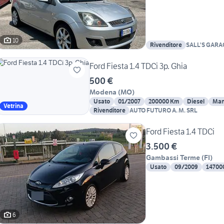
10
Rivenditore
SALL'S GARA
Ford Fiesta 1.4 TDCi 3p. Ghia
500 €
Modena
(
MO
)
Usato
01/2007
200000 Km
Diesel
Man
Vetrina
Rivenditore
AUTO FUTURO A. M. SRL
Ford Fiesta 1.4 TDCi
3.500 €
Gambassi Terme
(
FI
)
Usato
09/2009
14700
6