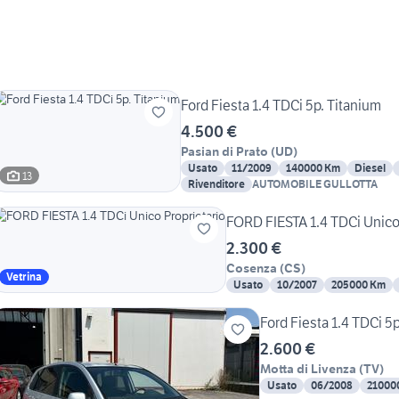
Ford Fiesta 1.4 TDCi 5p. Titanium
4.500 €
Pasian di Prato
(
UD
)
Usato
11/2009
140000 Km
Diesel
13
Rivenditore
AUTOMOBILE GULLOTTA
FORD FIESTA 
2.300 €
Cosenza
(
CS
)
Vetrina
Usato
10/2007
205000 Km
Ford Fiesta 1.4 TDCi 5p
2.600 €
Motta di Livenza
(
TV
)
Usato
06/2008
21000