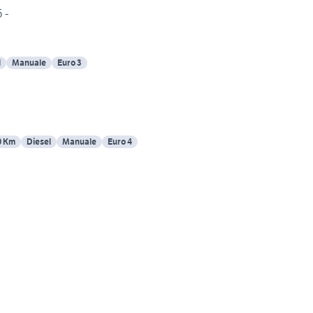
 -
l
Manuale
Euro 3
0 Km
Diesel
Manuale
Euro 4