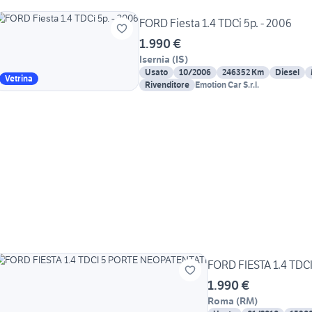
FORD Fiesta 1.4 TDCi 5p. - 2006
1.990 €
Isernia
(
IS
)
Usato
10/2006
246352 Km
Diesel
Vetrina
Rivenditore
Emotion Car S.r.l.
FORD FIESTA 1.4 TD
1.990 €
Roma
(
RM
)