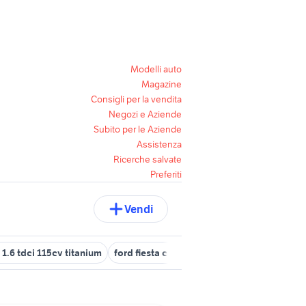
Modelli auto
Magazine
Consigli per la vendita
Negozi e Aziende
Subito per le Aziende
Assistenza
Ricerche salvate
Preferiti
Vendi
1.6 tdci 115cv titanium
ford fiesta catania
cerchi in lega ford fie