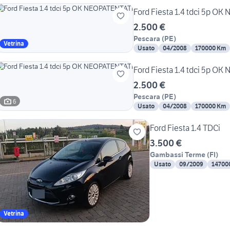
Ford Fiesta 1.4 tdci 5p O
2.500 €
Pescara
(
PE
)
Vetrina
Usato
04/2008
170000 Km
Ford Fiesta 1.4 tdci 5p O
2.500 €
Pescara
(
PE
)
6
Usato
04/2008
170000 Km
Ford Fiesta 1.4 TDCi
3.500 €
Gambassi Terme
(
FI
)
Usato
09/2009
14700
Vetrina