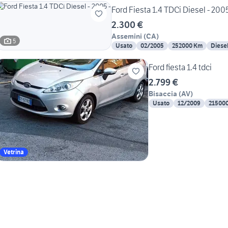
Ford Fiesta 1.4 TDCi Diesel - 2005
2.300 €
Assemini
(
CA
)
5
Usato
02/2005
252000 Km
Diese
Ford fiesta 1.4 tdci
2.799 €
Bisaccia
(
AV
)
Usato
12/2009
21500
Vetrina