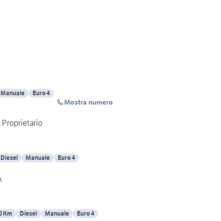
Manuale
Euro 4
Mostra numero
1.4 TDCi Unico Proprietario
Diesel
Manuale
Euro 4
.
0 Km
Diesel
Manuale
Euro 4