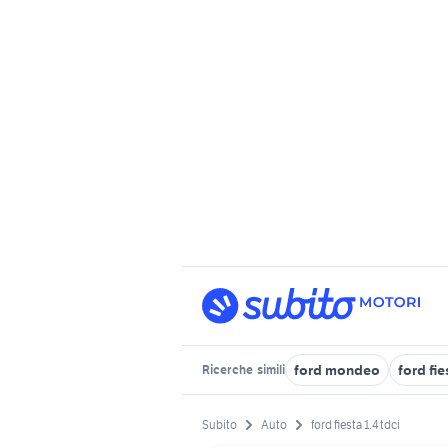
ford mondeo
ford fi
Ricerche
simili
Subito
Auto
ford fiesta 1.4 tdci