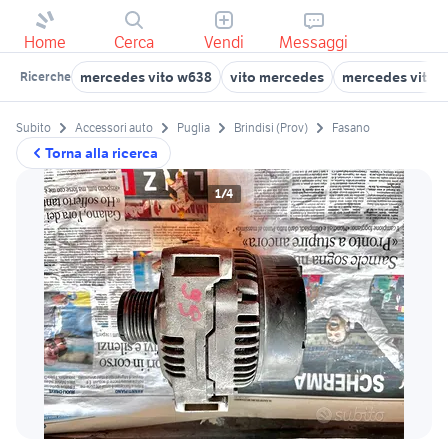
Home
Cerca
Vendi
Messaggi
mercedes vito w638
vito mercedes
mercedes vito 
Ricerche
Subito
Accessori auto
Puglia
Brindisi (Prov)
Fasano
Torna alla ricerca
1/4