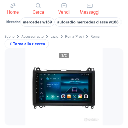
Home
Cerca
Vendi
Messaggi
mercedes w169
autoradio mercedes classe w168
me
Ricerche
Subito
Accessori auto
Lazio
Roma (Prov)
Roma
Torna alla ricerca
1/2